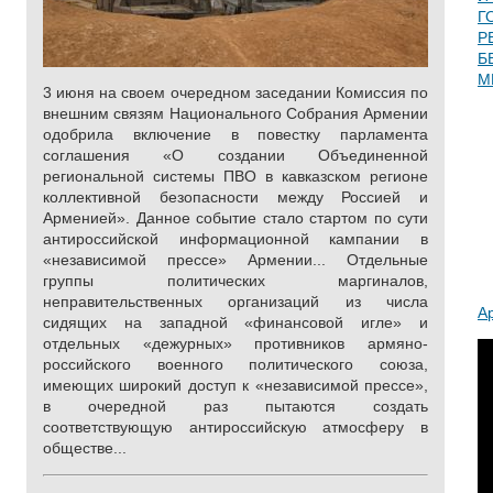
Г
Р
Б
М
3 июня на своем очередном заседании Комиссия по
внешним связям Национального Собрания Армении
одобрила включение в повестку парламента
соглашения «О создании Объединенной
региональной системы ПВО в кавказском регионе
коллективной безопасности между Россией и
Арменией». Данное событие стало стартом по сути
антироссийской информационной кампании в
«независимой прессе» Армении... Отдельные
группы политических маргиналов,
неправительственных организаций из числа
А
сидящих на западной «финансовой игле» и
отдельных «дежурных» противников армяно-
российского военного политического союза,
имеющих широкий доступ к «независимой прессе»,
в очередной раз пытаются создать
соответствующую антироссийскую атмосферу в
обществе...