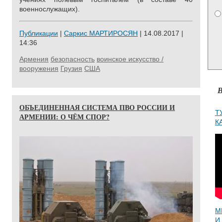
военнослужащих).
Публикации
|
Саркис МАРТИРОСЯН
| 14.08.2017 |
14:36
Армения
безопасность
воинское искусство /
вооружения
Грузия
США
В
ОБЪЕДИНЕННАЯ СИСТЕМА ПВО РОССИИ И
Т
АРМЕНИИ: О ЧЁМ СПОР?
К
М
И