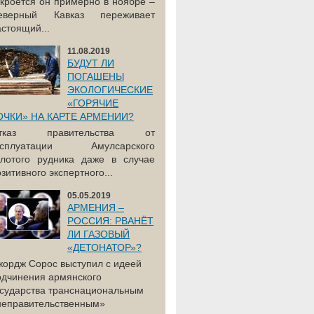
акроется он примерно в ноябре –
еверный Кавказ переживает
астоящий...
11.08.2019
БУДУТ ЛИ
ПОГАШЕНЫ
ЭКОЛОГИЧЕСКИЕ
«ГОРЯЧИЕ
ОЧКИ» НА КАРТЕ АРМЕНИИ?
тказ правительства от
ксплуатации Амулсарского
олотого рудника даже в случае
зитивного экспертного...
05.05.2019
АРМЕНИЯ –
РОССИЯ: РВАНЁТ
ЛИ ГАЗОВЫЙ
«ДЕТОНАТОР»?
жордж Сорос выступил с идеей
одчинения армянского
осударства транснациональным
неправительственным»