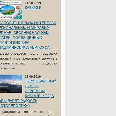
01.10.2019
КАВКАЗ В
ЕОПОЛИТИЧЕСКИХ ИНТЕРЕСАХ
ЕГИОНАЛЬНЫХ И МИРОВЫХ
ЕРЖАВ. СБОРНИК НАУЧНЫХ
ТАТЕЙ, ПОСВЯЩЁННЫХ
АМЯТИ ВИКТОРА
ЛАДИМИРОВИЧА ЧЕРНОУСА
ассматривается роль ведущих
ировых и региональных держав в
еополитических процессах
вказского...
17.09.2019
ТУРИСТИЧЕСКИЙ
БУМ НА
СЕВЕРНОМ
КАВКАЗЕ: КОГДА
ОРЫ ДАРЯТ РАДОСТЬ
ФОТОРЕПОРТАЖ)
 уходящем летнем сезоне –