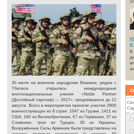
с
Р
И
В
д
вл
ша
30 июля на военном аэродроме Вазиани, рядом с
Тбилиси открылись международные
О
многонациональные учения «Noble Partner
(Достойный партнер) — 2017», продлившиеся до 12
Сво
августа. Всего в мероприятии приняли участие 2800
Си
военнослужащих из 8 стран: 1047 из Грузии, 1421 из
США, 160 из Великобритании, 67 из Германии, 37 из
Словении, трое из Турции, 30 из Украины.
Вооружённые Силы Армении были представлены на
учениях полевым госпиталем (в составе 40