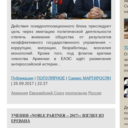
з
С
н
Действия псевдооппозиционного блока преследуют
цель через имитацию политической деятельности
отвлечь внимание общества от результатов
неэффективного государственного управления –
Т
коррупции, миграции, безработицы, всесилия
монополий. Кроме того, под флагом критики
О
членства Армении в ЕАЭС идёт разжигание
э
антироссийской истерии...
з
по
Публикации
|
ПОПУЛЯРНОЕ
|
Саркис МАРТИРОСЯН
| 25.09.2017 | 22:27
Армения
Евразийский Союз
пропаганда
Россия
Д
п
УЧЕНИЯ «NOBLE PARTNER – 2017»: ВЗГЛЯД ИЗ
г
ЕРЕВАНА
«