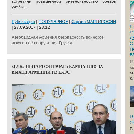
встретили повышенной интенсивностью боевой
учебы...
Публикации
|
ПОПУЛЯРНОЕ
|
Саркис МАРТИРОСЯН
Г
| 27.09.2017 | 23:12
Р
Азербайджан
Армения
безопасность
воинское
Д
искусство / вооружения
Грузия
С
П
В
Р
«ЕЛК» ПЫТАЕТСЯ НАЧАТЬ КАМПАНИЮ ЗА
м
ВЫХОД АРМЕНИИ ИЗ ЕАЭС
г
Ка
Г
(
В