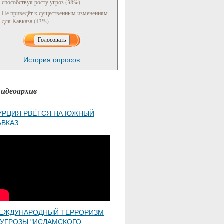
способствуя росту угроз (38%)
Не приведёт к существенным изменениям
для Кавказа (43%)
История опросов
идеоархив
УРЦИЯ РВЁТСЯ НА ЮЖНЫЙ
АВКАЗ
ЕЖДУНАРОДНЫЙ ТЕРРОРИЗМ
 УГРОЗЫ "ИСЛАМСКОГО