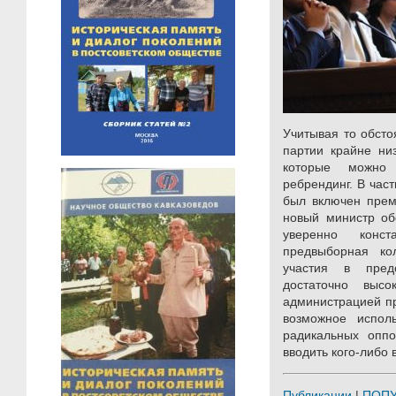
Учитывая то обсто
партии крайне ни
которые можно 
ребрендинг. В час
был включен прем
новый министр об
уверенно конст
предвыборная ко
участия в пред
достаточно высо
администрацией пр
возможное испол
радикальных оппо
вводить кого-либо 
Публикации
|
ПОП