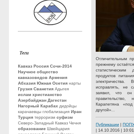
Теги
Отличительным пр
прежнему остаётся
Кавказ
Россия
Сочи-2014
статистическим
Научное общество
продуктов питани
кавказоведов
Армения
электричества.
Абхазия
Южная Осетия
нарты
исправлять, не с
Грузия
Сванетия
Адыгея
заявил, что о
ислам
христианство
правительство,
Азербайджан
Дагестан
Карапетяна «под
Нагорный Карабах
дидойцы
другой»...
карачаевцы
глобализация
Иран
Турция
терроризм
суфизм
Северо-Западный Кавказ
Чечня
Публикации
|
ПОП
образование
Швейцария
| 14.10.2016 | 10:01