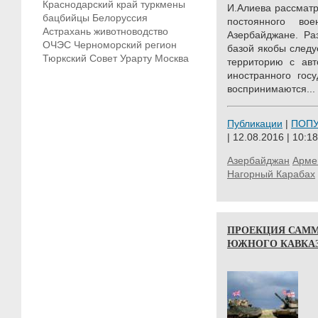
Краснодарский край
туркмены
И.Алиева рассмат
бацбийцы
Белоруссия
постоянного во
Астрахань
животноводство
Азербайджане. Ра
ОЧЭС
Черноморский регион
базой якобы следу
Тюркский Совет
Урарту
Москва
территорию с ав
иностранного гос
воспринимаются...
Публикации
|
ПОП
| 12.08.2016 | 10:18
Азербайджан
Арме
Нагорный Карабах
ПРОЕКЦИЯ САММ
ЮЖНОГО КАВКА