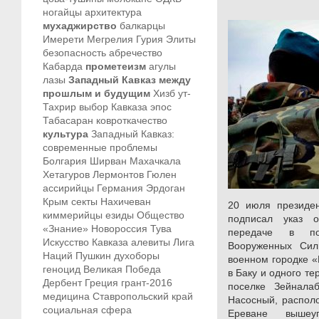
ногайцы
архитектура
мухаджирство
балкарцы
Имерети
Мегрелия
Гурия
Элиты
безопасность
абречество
Кабарда
прометеизм
агулы
лазы
Западный Кавказ между
прошлым и будущим
Хизб ут-
Тахрир
выбор Кавказа
эпос
Табасаран
ковроткачество
культура
Западный Кавказ:
современные проблемы
Болгария
Ширван
Махачкала
Хетагуров
Лермонтов
Гюлен
ассирийцы
Германия
Эрдоган
Крым
секты
Нахичеван
20 июля президе
киммерийцы
езиды
Общество
подписал указ 
«Знание»
Новороссия
Тува
передаче в по
Искусство Кавказа
алевиты
Лига
Вооруженных Сил
Наций
Пушкин
духоборы
военном городке «
геноцид
Великая Победа
в Баку и одного т
Дербент
Греция
грант-2016
поселке Зейнала
медицина
Ставропольский край
Насосный, располо
социальная сфера
Ереване вышеу