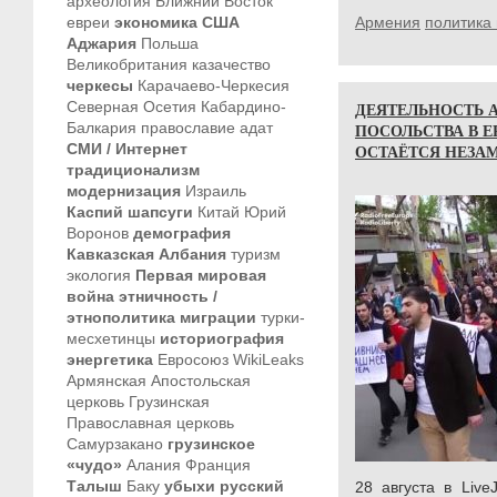
археология
Ближний Восток
евреи
экономика
США
Армения
политика 
Аджария
Польша
Великобритания
казачество
черкесы
Карачаево-Черкесия
Северная Осетия
Кабардино-
ДЕЯТЕЛЬНОСТЬ 
Балкария
православие
адат
ПОСОЛЬСТВА В Е
СМИ / Интернет
ОСТАЁТСЯ НЕЗА
традиционализм
модернизация
Израиль
Каспий
шапсуги
Китай
Юрий
Воронов
демография
Кавказская Албания
туризм
экология
Первая мировая
война
этничность /
этнополитика
миграции
турки-
месхетинцы
историография
энергетика
Евросоюз
WikiLeaks
Армянская Апостольская
церковь
Грузинская
Православная церковь
Самурзакано
грузинское
«чудо»
Алания
Франция
Талыш
Баку
убыхи
русский
28 августа в Live