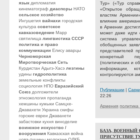
язык
дипломатия
Тур» («Тур справ
кинематограф
диаспоры
НАТО
«Открытое обра
сельское хозяйство
властям Армении»
Ингушетия
вайнахи
городская
влияние американс
культура
советское
в Армении достигл
кавказоведение
Марр
может даже идти 
святилища
лингвистика
СССР
система управле
политика и право
обобщенных заявл
коммуникации
Елису
аварцы
представителей п
Черноморская
конкретный пе
Миротворческая Сеть
(политических и о
Курдистан
Адыгэ-Хасэ
лезгины
информации, ко
удины
гидрополитика
контролируются ам
земельные конфликты
социология
НПО
Евразийский
Публикации
|
Сарк
Союз
долгожители
22:26
этноэкология
пропаганда
хемшины
кумыки
Самцхе-
Армения
политика 
Джавахети
Украина
скифы
горские евреи
Джавахети
забастовки
кухня
виноделие
воинское искусство /
БАЗА, ВОЕННЫЙ
вооружения
Кавказская война
ПРИСУТСТВИЕ Т
цова-тушины
молокане
ОДКБ