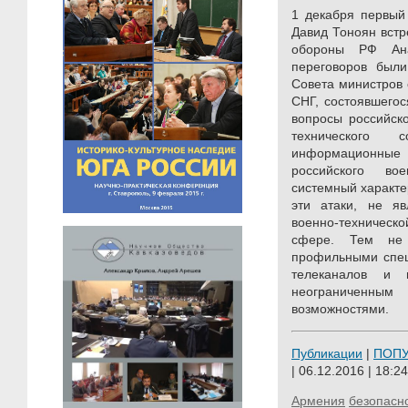
1 декабря первый
Давид Тоноян встр
обороны РФ Ан
переговоров были
Совета министров 
СНГ, состоявшегос
вопросы российско
технического с
информационны
российского во
системный характе
эти атаки, не яв
военно-техничес
сфере. Тем не 
профильными спец
телеканалов и и
неограниченн
возможностями.
Публикации
|
ПОП
| 06.12.2016 | 18:24
Армения
безопасн