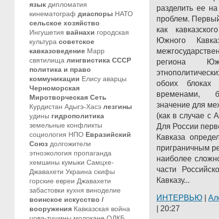
язык
дипломатия
разделить ее н
кинематограф
диаспоры
НАТО
проблем. Первый
сельское хозяйство
как кавказског
Ингушетия
вайнахи
городская
Южного Кавка
культура
советское
кавказоведение
Марр
межгосударст
святилища
лингвистика
СССР
региона Юж
политика и право
этнополитически
коммуникации
Елису
аварцы
обоих блоках
Черноморская
временами, б
Миротворческая Сеть
значение для м
Курдистан
Адыгэ-Хасэ
лезгины
(как в случае с 
удины
гидрополитика
земельные конфликты
Для России пер
социология
НПО
Евразийский
Кавказа опреде
Союз
долгожители
приграничным ре
этноэкология
пропаганда
наиболее сложн
хемшины
кумыки
Самцхе-
части Российс
Джавахети
Украина
скифы
Кавказу...
горские евреи
Джавахети
забастовки
кухня
виноделие
ИНТЕРВЬЮ
|
Ал
воинское искусство /
| 20:27
вооружения
Кавказская война
цова-тушины
молокане
ОДКБ