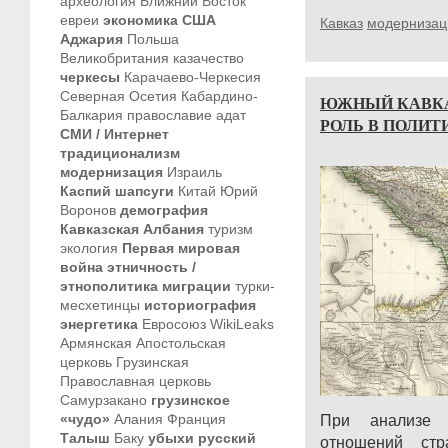
археология
Ближний Восток
евреи
экономика
США
Кавказ
модернизац
Аджария
Польша
Великобритания
казачество
черкесы
Карачаево-Черкесия
Северная Осетия
Кабардино-
ЮЖНЫЙ КАВКА
Балкария
православие
адат
РОЛЬ В ПОЛИТ
СМИ / Интернет
традиционализм
модернизация
Израиль
Каспий
шапсуги
Китай
Юрий
Воронов
демография
Кавказская Албания
туризм
экология
Первая мировая
война
этничность /
этнополитика
миграции
турки-
месхетинцы
историография
энергетика
Евросоюз
WikiLeaks
Армянская Апостольская
церковь
Грузинская
Православная церковь
Самурзакано
грузинское
«чудо»
Алания
Франция
При анализе 
Талыш
Баку
убыхи
русский
отношений стр