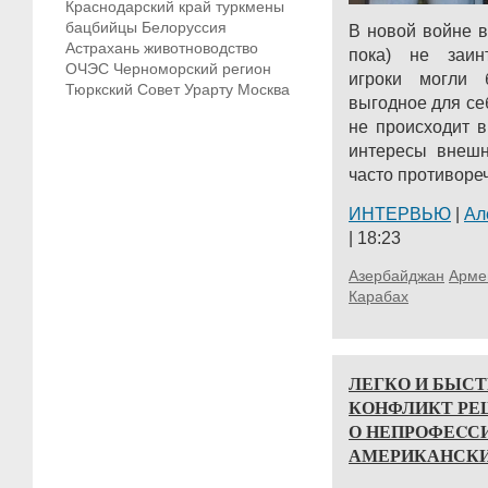
Краснодарский край
туркмены
бацбийцы
Белоруссия
В новой войне в
Астрахань
животноводство
пока) не заин
ОЧЭС
Черноморский регион
игроки могли 
Тюркский Совет
Урарту
Москва
выгодное для с
не происходит в
интересы внешн
часто противореча
ИНТЕРВЬЮ
|
Ал
| 18:23
Азербайджан
Арме
Карабах
ЛЕГКО И БЫС
КОНФЛИКТ РЕ
О НЕПРОФЕCС
АМЕРИКАНСКИ