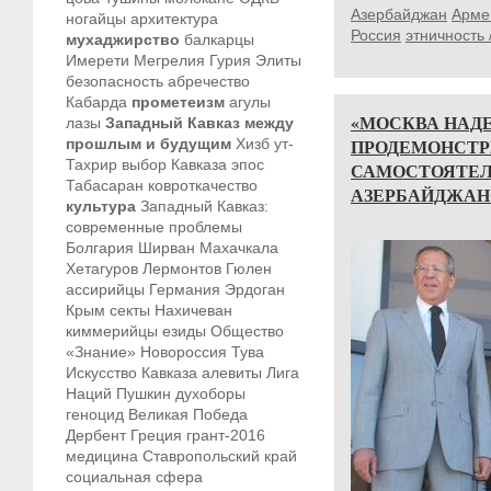
Азербайджан
Арме
ногайцы
архитектура
Россия
этничность 
мухаджирство
балкарцы
Имерети
Мегрелия
Гурия
Элиты
безопасность
абречество
Кабарда
прометеизм
агулы
«МОСКВА НАДЕ
лазы
Западный Кавказ между
ПРОДЕМОНСТР
прошлым и будущим
Хизб ут-
Тахрир
выбор Кавказа
эпос
САМОСТОЯТЕЛ
Табасаран
ковроткачество
АЗЕРБАЙДЖАН
культура
Западный Кавказ:
современные проблемы
Болгария
Ширван
Махачкала
Хетагуров
Лермонтов
Гюлен
ассирийцы
Германия
Эрдоган
Крым
секты
Нахичеван
киммерийцы
езиды
Общество
«Знание»
Новороссия
Тува
Искусство Кавказа
алевиты
Лига
Наций
Пушкин
духоборы
геноцид
Великая Победа
Дербент
Греция
грант-2016
медицина
Ставропольский край
социальная сфера