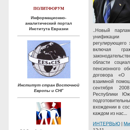
ПОЛИТФОРУМ
Информационно-
аналитический портал
Института Евразии
..Новый парла
унификации
регулирующего 
включая гра
законодательство
области социа
пенсионного об
договора «О д
взаимной помо
Институт стран Восточной
сентября 2008
Европы и СНГ
Республики Ю
подготовительн
вхождении в сос
каждом из нас...
ИНТЕРВЬЮ
|
Ми