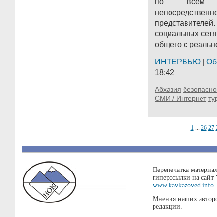
по всем н
непосредст
представителе
социальных сетя
общего с реально
ИНТЕРВЬЮ
|
Об
18:42
Абхазия
безопасно
СМИ / Интернет
ту
1
...
26
27
Перепечатка материал
гиперссылки на сайт
www.kavkazoved.info
Мнения наших авторо
редакции.