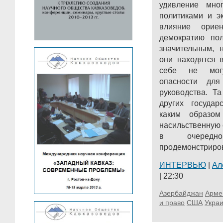
удивление мно
политиками и э
влияние орие
демократию пол
значительным, 
они находятся 
себе не могу
опасности для
руководства. Т
других госуда
каким образо
насильственную
в очередн
продемонстриров
ИНТЕРВЬЮ
|
Ал
| 22:30
Азербайджан
Арме
и право
США
Укра