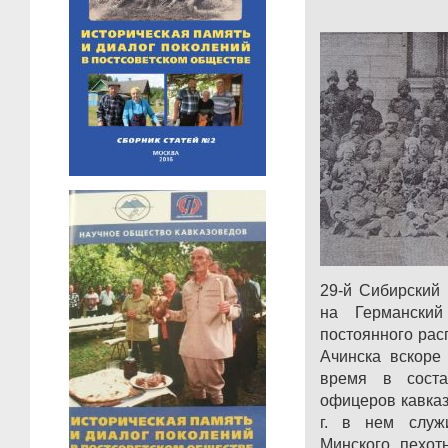
29-й Сибирский
на Германски
постоянного рас
Ачинска вскоре
время в соста
офицеров кавказ
г. в нем служ
Минского пехот