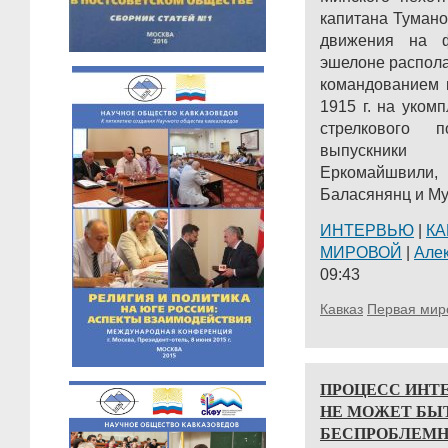
капитана Туман
движения на 
эшелоне распола
командованием 
1915 г. на уком
стрелкового 
выпускники
Еркомайшвили, 
Баласянянц и Му
ИНТЕРВЬЮ
|
КА
МИРОВОЙ
|
Але
09:43
Кавказ
Первая мир
ПРОЦЕСС ИНТЕ
НЕ МОЖЕТ БЫ
БЕСПРОБЛЕМ