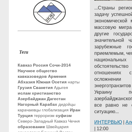
...Страны реги
задачу успешно
экономической 
массовую мигра
другие государ
значительной 
зарубежные го
Теги
приемлемым, че
национальны
Кавказ
Россия
Сочи-2014
обстоятельств
Научное общество
отношениях 
кавказоведов
Армения
осложнении
Абхазия
Южная Осетия
нарты
энерготранзито
Грузия
Сванетия
Адыгея
Украину по
ислам
христианство
азербайджанског
Азербайджан
Дагестан
Нагорный Карабах
дидойцы
все равно не 
карачаевцы
глобализация
Иран
ситуацию...
Турция
терроризм
суфизм
Северо-Западный Кавказ
Чечня
ИНТЕРВЬЮ
|
Ал
образование
Швейцария
| 12:00