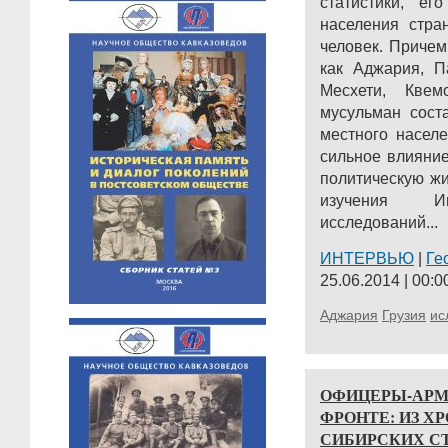
статистики, е
населения стра
человек. Причем
как Аджария, П
Месхети, Кве
мусульман сост
местного насел
сильное влияние
политическую жи
изучения Инс
исследований...
ИНТЕРВЬЮ
|
Ге
25.06.2014 | 00:0
Аджария
Грузия
ис
ОФИЦЕРЫ-АРМ
ФРОНТЕ: ИЗ ХРО
СИБИРСКИХ С