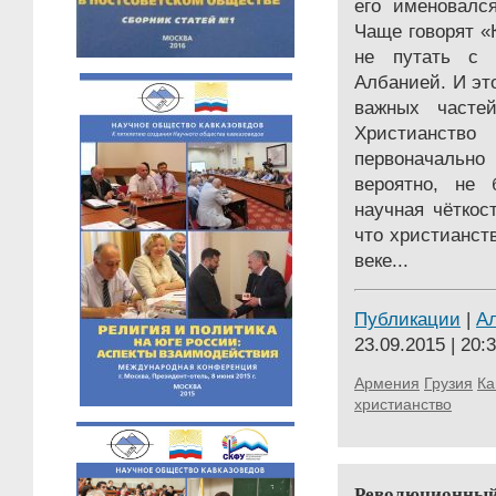
его именовалс
Чаще говорят «
не путать с е
Албанией. И эт
важных частей
Христианст
первоначально
вероятно, не 
научная чёткос
что христианств
веке...
Публикации
|
А
23.09.2015 | 20:
Армения
Грузия
Ка
христианство
Революционный т