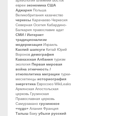
археология
Ближний Восток
евреи
экономика
США
Аджария
Польша
Великобритания
казачество
черкесы
Карачаево-Черкесия
Северная Осетия
Кабардино-
Балкария
православие
адат
СМИ / Интернет
традиционализм
модернизация
Израиль
Каспий
шапсуги
Китай
Юрий
Воронов
демография
Кавказская Албания
туризм
экология
Первая мировая
война
этничность /
этнополитика
миграции
турки-
месхетинцы
историография
энергетика
Евросоюз
WikiLeaks
Армянская Апостольская
церковь
Грузинская
Православная церковь
Самурзакано
грузинское
«чудо»
Алания
Франция
Талыш
Баку
убыхи
русский