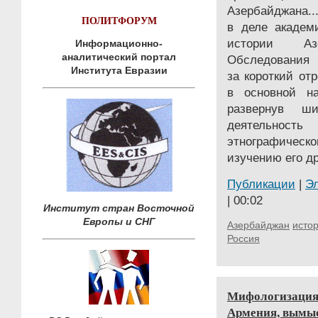
Азербайджана..
ПОЛИТФОРУМ
в деле академ
истории Аз
Информационно-
аналитический портал
Обследования 
Института Евразии
за короткий от
в основной на
развернув ш
деятельно
этнографическ
изучению его др
Публикации
|
Э
| 00:02
Институт стран Восточной
Европы и СНГ
Азербайджан
исто
Россия
Мифологизация 
Армения, вымыс