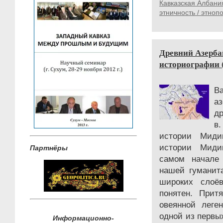
Кавказская Албани
этничность / этноп
Древний Азерба
историографии 
В
а
др
в
истории Миди
истории Миди
Партнёры
самом начале
нашей гуманит
широких слоёв
понятен. Прит
овеянной леге
одной из первы
Информационно-