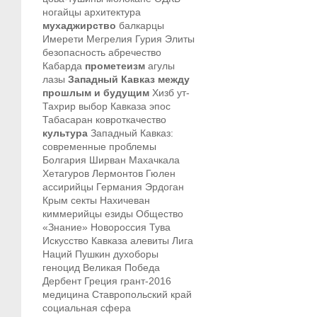
ногайцы
архитектура
мухаджирство
балкарцы
Имерети
Мегрелия
Гурия
Элиты
безопасность
абречество
Кабарда
прометеизм
агулы
лазы
Западный Кавказ между
прошлым и будущим
Хизб ут-
Тахрир
выбор Кавказа
эпос
Табасаран
ковроткачество
культура
Западный Кавказ:
современные проблемы
Болгария
Ширван
Махачкала
Хетагуров
Лермонтов
Гюлен
ассирийцы
Германия
Эрдоган
Крым
секты
Нахичеван
киммерийцы
езиды
Общество
«Знание»
Новороссия
Тува
Искусство Кавказа
алевиты
Лига
Наций
Пушкин
духоборы
геноцид
Великая Победа
Дербент
Греция
грант-2016
медицина
Ставропольский край
социальная сфера