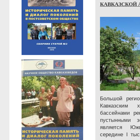
КАВКАЗСКОЙ 
Большой регио
Кавказским
бассейнами ре
пустынными з
является Юж
середине I ты