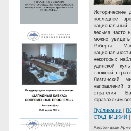
Исторические 
последнее вр
национальный 
весьма часто н
можно увидеть
Роберта М
национальнос
некоторых наб
удинской кул
сложной страте
Лезгинский 
направлений э
стратегия 
карабахским воп
Публикации
|
П
СТАДНИЦКИЙ
|
Азербайджан
Арме