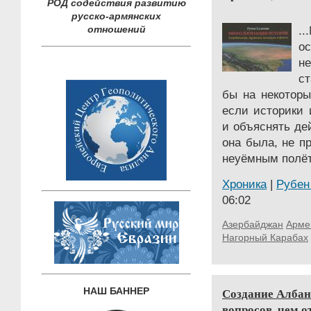
РОД содействия развитию
русско-армянских
отношений
.
ос
н
ст
бы на некоторы
если историки 
и объяснять де
она была, не п
неуёмным полёт
Хроника
|
Рубен
06:02
Азербайджан
Арме
Нагорный Карабах
Создание Албан
НАШ БАННЕР
вопросов, чем о