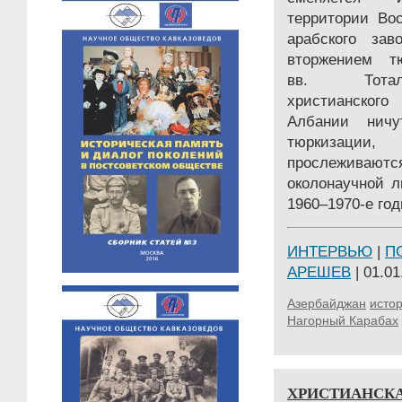
территории Вос
арабского зав
вторжением тю
вв. Тотал
христианског
Албании ничу
тюркизации
прослежива
околонаучной л
1960–1970-е год
ИНТЕРВЬЮ
|
П
АРЕШЕВ
| 01.01
Азербайджан
исто
Нагорный Карабах
ХРИСТИАНСКА