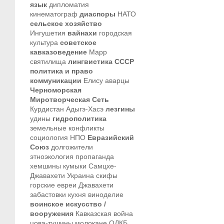
язык
дипломатия
кинематограф
диаспоры
НАТО
сельское хозяйство
Ингушетия
вайнахи
городская
культура
советское
кавказоведение
Марр
святилища
лингвистика
СССР
политика и право
коммуникации
Елису
аварцы
Черноморская
Миротворческая Сеть
Курдистан
Адыгэ-Хасэ
лезгины
удины
гидрополитика
земельные конфликты
социология
НПО
Евразийский
Союз
долгожители
этноэкология
пропаганда
хемшины
кумыки
Самцхе-
Джавахети
Украина
скифы
горские евреи
Джавахети
забастовки
кухня
виноделие
воинское искусство /
вооружения
Кавказская война
цова-тушины
молокане
ОДКБ