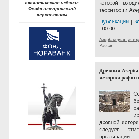
которой входи
аналитическое издание
Фонда исторической
территории Азе
перспективы
Публикации
|
Э
| 00:00
Азербайджан
исто
Россия
Древний Азерба
историографии (
С
б
р
и
древней истори
следует от
организаци