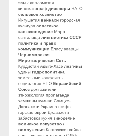
язык
дипломатия
кинематограф
диаспоры
НАТО
сельское хозяйство
Ингушетия
вайнахи
городская
культура
советское
кавказоведение
Марр
святилища
лингвистика
СССР
политика и право
коммуникации
Елису
аварцы
Черноморская
Миротворческая Сеть
Курдистан
Адыгэ-Хасэ
лезгины
удины
гидрополитика
земельные конфликты
социология
НПО
Евразийский
Союз
долгожители
этноэкология
пропаганда
хемшины
кумыки
Самцхе-
Джавахети
Украина
скифы
горские евреи
Джавахети
забастовки
кухня
виноделие
воинское искусство /
вооружения
Кавказская война
цова-тушины
молокане
ОДКБ