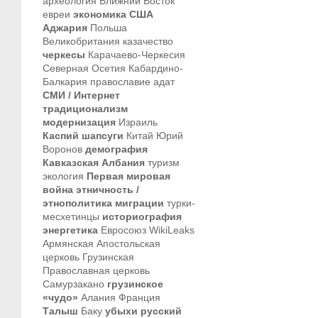
археология
Ближний Восток
евреи
экономика
США
Аджария
Польша
Великобритания
казачество
черкесы
Карачаево-Черкесия
Северная Осетия
Кабардино-
Балкария
православие
адат
СМИ / Интернет
традиционализм
модернизация
Израиль
Каспий
шапсуги
Китай
Юрий
Воронов
демография
Кавказская Албания
туризм
экология
Первая мировая
война
этничность /
этнополитика
миграции
турки-
месхетинцы
историография
энергетика
Евросоюз
WikiLeaks
Армянская Апостольская
церковь
Грузинская
Православная церковь
Самурзакано
грузинское
«чудо»
Алания
Франция
Талыш
Баку
убыхи
русский