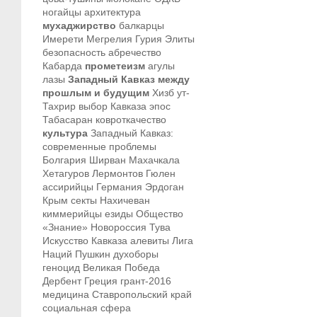
ногайцы
архитектура
мухаджирство
балкарцы
Имерети
Мегрелия
Гурия
Элиты
безопасность
абречество
Кабарда
прометеизм
агулы
лазы
Западный Кавказ между
прошлым и будущим
Хизб ут-
Тахрир
выбор Кавказа
эпос
Табасаран
ковроткачество
культура
Западный Кавказ:
современные проблемы
Болгария
Ширван
Махачкала
Хетагуров
Лермонтов
Гюлен
ассирийцы
Германия
Эрдоган
Крым
секты
Нахичеван
киммерийцы
езиды
Общество
«Знание»
Новороссия
Тува
Искусство Кавказа
алевиты
Лига
Наций
Пушкин
духоборы
геноцид
Великая Победа
Дербент
Греция
грант-2016
медицина
Ставропольский край
социальная сфера