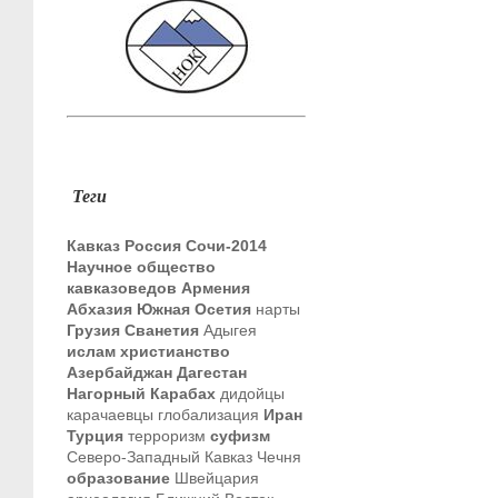
Теги
Кавказ
Россия
Сочи-2014
Научное общество
кавказоведов
Армения
Абхазия
Южная Осетия
нарты
Грузия
Сванетия
Адыгея
ислам
христианство
Азербайджан
Дагестан
Нагорный Карабах
дидойцы
карачаевцы
глобализация
Иран
Турция
терроризм
суфизм
Северо-Западный Кавказ
Чечня
образование
Швейцария