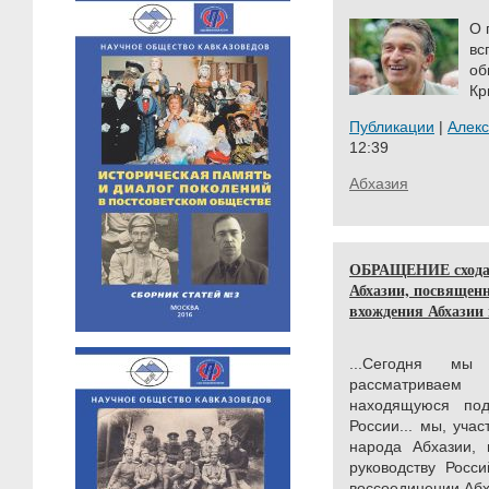
О 
вс
об
Кр
Публикации
|
Алек
12:39
Абхазия
ОБРАЩЕНИЕ схода 
Абхазии, посвященн
вхождения Абхазии 
...Сегодня мы
рассматриваем
находящуюся под
России... мы, уча
народа Абхазии,
руководству Росс
воссоединении Абх