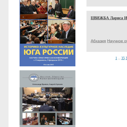
ЦВИЖБА Лариса И
Абхазия
Научное о
1
...
35