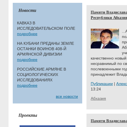
Новости
Памяти Владислава
Республики Абхази
КАВКАЗ В
ИССЛЕДОВАТЕЛЬСКОМ ПОЛЕ
..
подробнее
по
пр
НА КУБАНИ ПРЕДАНЫ ЗЕМЛЕ
Аб
ОСТАНКИ ВОИНОВ 408-Й
уч
АРМЯНСКОЙ ДИВИЗИИ
качественно новый
подробнее
несравнимый по с
послевоенными год
РОССИЙСКИЕ АРМЯНЕ В
принадлежит Влади
СОЦИОЛОГИЧЕСКИХ
ИССЛЕДОВАНИЯХ
Публикации
|
Алек
подробнее
13:24
все новости
Абхазия
Проекты
Памяти Владислава