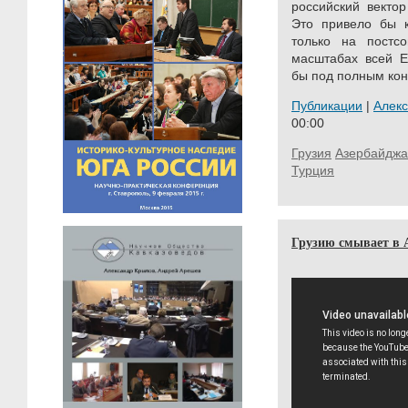
российский векто
Это привело бы 
только на постсо
масштабах всей Е
бы под полным кон
Публикации
|
Алек
00:00
Грузия
Азербайджа
Турция
Грузию смывает в 