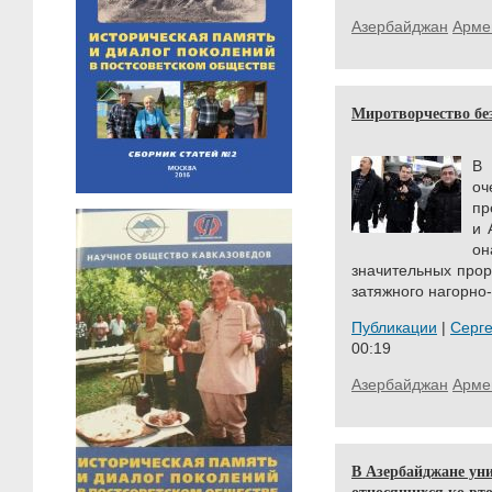
Азербайджан
Арме
Миротворчество бе
В 
оч
пр
и 
о
значительных прор
затяжного нагорно-
Публикации
|
Серг
00:19
Азербайджан
Арме
В Азербайджане уни
относящихся ко вто