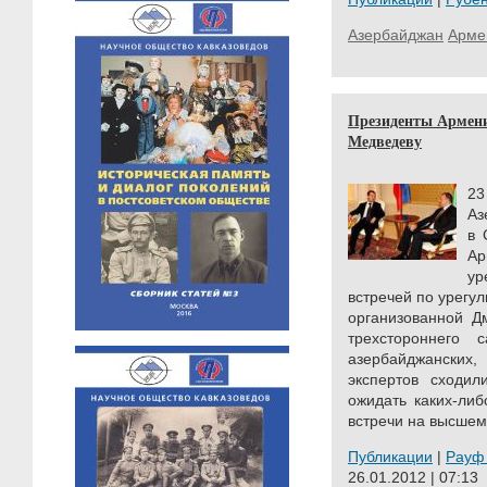
Азербайджан
Арме
Президенты Армени
Медведеву
23
Аз
в 
Ар
ур
встречей по урегу
организованной Д
трехстороннего
азербайджански
экспертов сходил
ожидать каких-ли
встречи на высшем 
Публикации
|
Рауф
26.01.2012 | 07:13