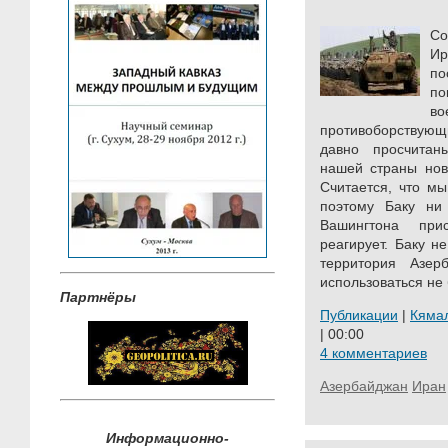
Со
Ир
по
по
во
противоборствующи
давно просчитан
нашей страны нов
Считается, что м
поэтому Баку ни
Вашингтона при
реагирует. Баку н
территория Азе
использоваться не б
Партнёры
Публикации
|
Кяма
| 00:00
4 комментариев
Азербайджан
Иран
Информационно-