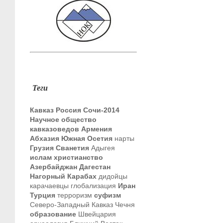
Теги
Кавказ
Россия
Сочи-2014
Научное общество
кавказоведов
Армения
Абхазия
Южная Осетия
нарты
Грузия
Сванетия
Адыгея
ислам
христианство
Азербайджан
Дагестан
Нагорный Карабах
дидойцы
карачаевцы
глобализация
Иран
Турция
терроризм
суфизм
Северо-Западный Кавказ
Чечня
образование
Швейцария