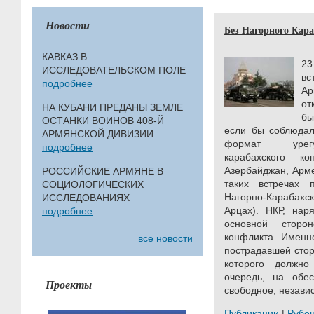
Новости
Без Нагорного Кар
КАВКАЗ В
23
ИССЛЕДОВАТЕЛЬСКОМ ПОЛЕ
вс
подробнее
Ар
от
НА КУБАНИ ПРЕДАНЫ ЗЕМЛЕ
бы
ОСТАНКИ ВОИНОВ 408-Й
если бы соблюдал
АРМЯНСКОЙ ДИВИЗИИ
формат урегу
подробнее
карабахского к
Азербайджан, Арме
РОССИЙСКИЕ АРМЯНЕ В
таких встречах 
СОЦИОЛОГИЧЕСКИХ
Нагорно-Карабах
ИССЛЕДОВАНИЯХ
Арцах). НКР, нар
подробнее
основной сторон
конфликта. Именн
все новости
пострадавшей стор
которого должн
очередь, на обе
Проекты
свободное, незави
Публикации
|
Рубе