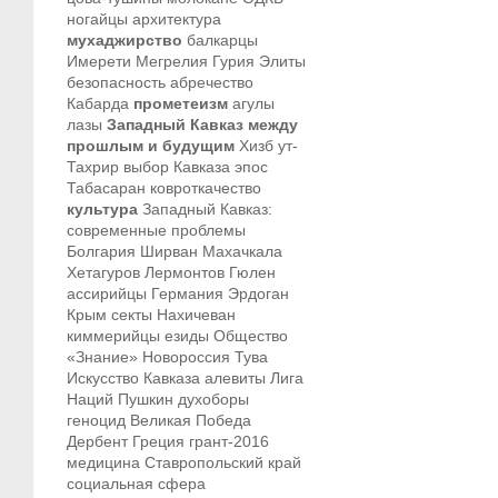
ногайцы
архитектура
мухаджирство
балкарцы
Имерети
Мегрелия
Гурия
Элиты
безопасность
абречество
Кабарда
прометеизм
агулы
лазы
Западный Кавказ между
прошлым и будущим
Хизб ут-
Тахрир
выбор Кавказа
эпос
Табасаран
ковроткачество
культура
Западный Кавказ:
современные проблемы
Болгария
Ширван
Махачкала
Хетагуров
Лермонтов
Гюлен
ассирийцы
Германия
Эрдоган
Крым
секты
Нахичеван
киммерийцы
езиды
Общество
«Знание»
Новороссия
Тува
Искусство Кавказа
алевиты
Лига
Наций
Пушкин
духоборы
геноцид
Великая Победа
Дербент
Греция
грант-2016
медицина
Ставропольский край
социальная сфера