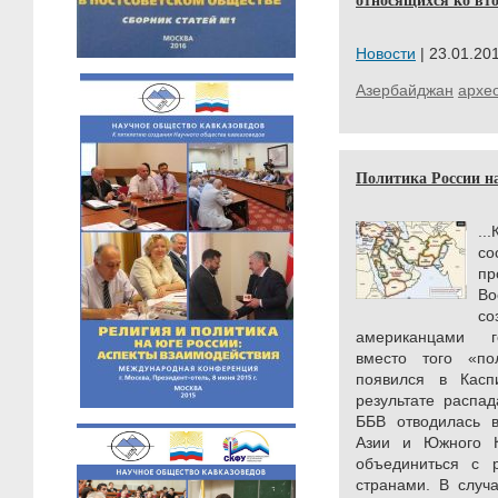
Новости
| 23.01.201
Азербайджан
архе
Политика России 
..
со
п
В
со
американцами г
вместо того «пол
появился в Касп
результате распа
ББВ отводилась в
Азии и Южного К
объединиться с 
странами. В случ