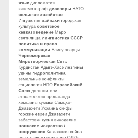
язык
дипломатия
кинематограф
диаспоры
НАТО
сельское хозяйство
Ингушетия
вайнахи
городская
культура
советское
кавказоведение
Марр
святилища
лингвистика
СССР
политика и право
коммуникации
Елису
аварцы
Черноморская
Миротворческая Сеть
Курдистан
Адыгэ-Хасэ
лезгины
удины
гидрополитика
земельные конфликты
социология
НПО
Евразийский
Союз
долгожители
этноэкология
пропаганда
хемшины
кумыки
Самцхе-
Джавахети
Украина
скифы
горские евреи
Джавахети
забастовки
кухня
виноделие
воинское искусство /
вооружения
Кавказская война
цова-тушины
молокане
ОДКБ