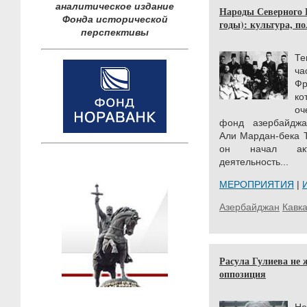
аналитическое издание
Народы Северного К
Фонда исторической
годы): культура, п
перспективы
Те
ча
Фр
ко
оч
фонд азербайджа
Али Мардан-бека Т
он начал акт
деятельность...
МЕРОПРИЯТИЯ
|
Азербайджан
Кавка
Расула Гулиева не ж
оппозиция