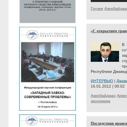
Грузия
Азербайджа
«С открытием гран
В 
с
з
ст
п
Республики Джав
ИНТЕРВЬЮ
|
Джав
16.01.2012 | 00:02
Азербайджан
Арме
экономика
Последствия иранс