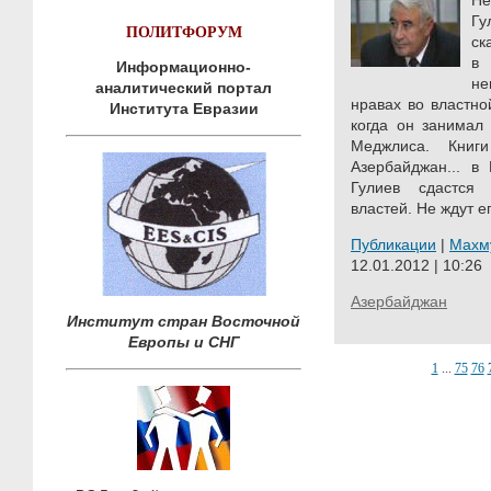
Не
Г
ПОЛИТФОРУМ
ск
в
Информационно-
не
аналитический портал
нравах во властно
Института Евразии
когда он занимал
Меджлиса. Книг
Азербайджан... в
Гулиев сдастся
властей. Не ждут е
Публикации
|
Махм
12.01.2012 | 10:26
Азербайджан
Институт стран Восточной
Европы и СНГ
1
...
75
76