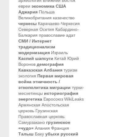
археология
Ближний Восток
евреи
экономика
США
Аджария
Польша
Великобритания
казачество
черкесы
Карачаево-Черкесия
Северная Осетия
Кабардино-
Балкария
православие
адат
СМИ / Интернет
традиционализм
модернизация
Израиль
Каспий
шапсуги
Китай
Юрий
Воронов
демография
Кавказская Албания
туризм
экология
Первая мировая
война
этничность /
этнополитика
миграции
турки-
месхетинцы
историография
энергетика
Евросоюз
WikiLeaks
Армянская Апостольская
церковь
Грузинская
Православная церковь
Самурзакано
грузинское
«чудо»
Алания
Франция
Талыш
Баку
убыхи
русский