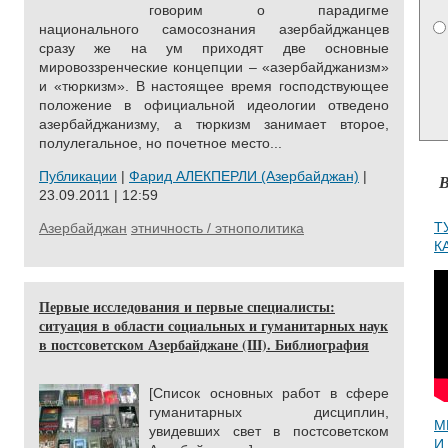
говорим о парадигме
национального самосознания азербайджанцев
сразу же на ум приходят две основные
мировоззренческие концепции – «азербайджанизм»
и «тюркизм». В настоящее время господствующее
положение в официальной идеологии отведено
азербайджанизму, а тюркизм занимает второе,
полулегальное, но почетное место...
Публикации
|
Фарид АЛЕКПЕРЛИ (Азербайджан)
|
В
23.09.2011 | 12:59
Т
Азербайджан
этничность / этнополитика
К
Первые исследования и первые специалисты:
ситуация в области социальных и гуманитарных наук
в постсоветском Азербайджане (III). Библиография
[Список основных работ в сфере
гуманитарных дисциплин,
М
увидевших свет в постсоветском
И