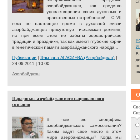
с
азербайджанцев, как средство
удовлетворения своих духовных и
нравственных потребностей... С VII
века по настоящее время в духовной жизни
азербайджанцев присутствует исламская религия,
но при всем этом не забыты зороастрийские
Р
традиции и праздники, так как имеют глубокие корни
И
в генетической памяти азербайджанского народа...
В
Публикации
|
Эльшана АГАСИЕВА (Азербайджан)
|
д
24.09.2011 | 10:00
вл
ша
Азербайджан
О
Парадигмы азербайджанского национального
сознания
Сво
Си
В чем же специфика
азербайджанского самосознания?
Каким видят свое место в этом
мире азербайджанцы? Когда мы