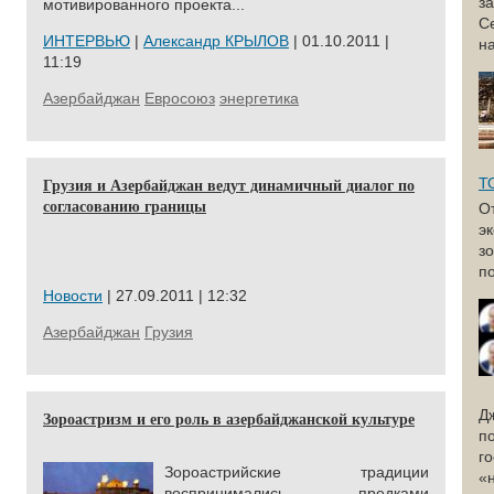
з
мотивированного проекта...
С
ИНТЕРВЬЮ
|
Александр КРЫЛОВ
| 01.10.2011 |
н
11:19
Азербайджан
Евросоюз
энергетика
Грузия и Азербайджан ведут динамичный диалог по
Т
согласованию границы
О
э
з
по
Новости
| 27.09.2011 | 12:32
Азербайджан
Грузия
Д
Зороастризм и его роль в азербайджанской культуре
п
г
Зороастрийские традиции
«
воспринимались предками