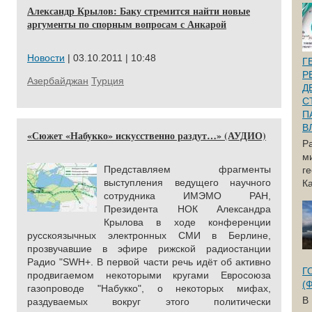
Александр Крылов: Баку стремится найти новые
аргументы по спорным вопросам с Анкарой
Новости
| 03.10.2011 | 10:48
Г
Р
Азербайджан
Турция
Д
С
П
В
«Сюжет «Набукко» искусственно раздут…» (АУДИО)
Р
м
Представляем фрагменты
г
выступления ведущего научного
Ка
сотрудника ИМЭМО РАН,
Президента НОК Александра
Крылова в ходе конференции
русскоязычных электронных СМИ в Берлине,
прозвучавшие в эфире рижской радиостанции
Радио "SWH+. В первой части речь идёт об активно
Г
продвигаемом некоторыми кругами Евросоюза
(
газопроводе "Набукко", о некоторых мифах,
В
раздуваемых вокруг этого политически