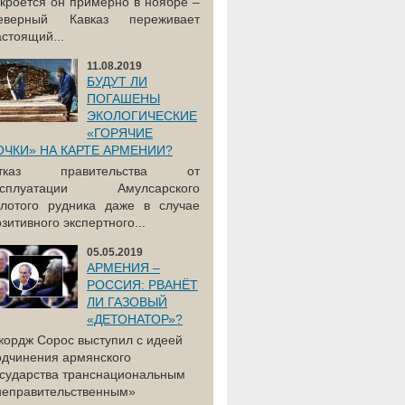
акроется он примерно в ноябре –
еверный Кавказ переживает
астоящий...
11.08.2019
БУДУТ ЛИ
ПОГАШЕНЫ
ЭКОЛОГИЧЕСКИЕ
«ГОРЯЧИЕ
ОЧКИ» НА КАРТЕ АРМЕНИИ?
тказ правительства от
ксплуатации Амулсарского
олотого рудника даже в случае
зитивного экспертного...
05.05.2019
АРМЕНИЯ –
РОССИЯ: РВАНЁТ
ЛИ ГАЗОВЫЙ
«ДЕТОНАТОР»?
жордж Сорос выступил с идеей
одчинения армянского
осударства транснациональным
неправительственным»