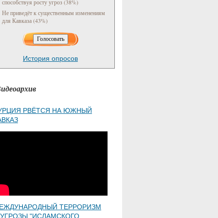
способствуя росту угроз (38%)
Не приведёт к существенным изменениям
для Кавказа (43%)
История опросов
идеоархив
УРЦИЯ РВЁТСЯ НА ЮЖНЫЙ
АВКАЗ
ЕЖДУНАРОДНЫЙ ТЕРРОРИЗМ
 УГРОЗЫ "ИСЛАМСКОГО