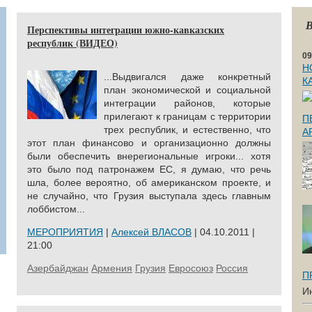
В
Перспективы интеграции южно-кавказских
республик (ВИДЕО)
09
Н
...Выдвигался даже конкретный
К
план экономической и социальной
интеграции районов, которые
прилегают к границам с территории
П
трех республик, и естественно, что
А
этот план финансово и организационно должны
были обеспечить внерегиональные игроки... хотя
это было под патронажем ЕС, я думаю, что речь
шла, более вероятно, об американском проекте, и
не случайно, что Грузия выступала здесь главным
лоббистом...
МЕРОПРИЯТИЯ
|
Алексей ВЛАСОВ
| 04.10.2011 |
21:00
Азербайджан
Армения
Грузия
Евросоюз
Россия
П
И