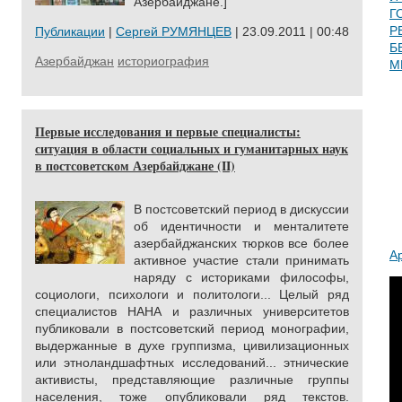
Азербайджане.]
Г
Р
Публикации
|
Сергей РУМЯНЦЕВ
| 23.09.2011 | 00:48
Б
Азербайджан
историография
М
Первые исследования и первые специалисты:
ситуация в области социальных и гуманитарных наук
в постсоветском Азербайджане (II)
В постсоветский период в дискуссии
об идентичности и менталитете
азербайджанских тюрков все более
А
активное участие стали принимать
наряду с историками философы,
социологи, психологи и политологи... Целый ряд
специалистов НАНА и различных университетов
публиковали в постсоветский период монографии,
выдержанные в духе группизма, цивилизационных
или этноландшафтных исследований... этнические
активисты, представляющие различные группы
населения, тоже опубликовали ряд текстов.