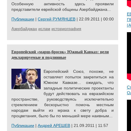
Особенную активность здесь проявили
представители еврейской общины Азербайджана...
Е
Публикации
|
Сергей РУМЯНЦЕВ
| 22.09.2011 | 00:00
П
(A
Азербайджан
ислам
историография
Европейский «марш-бросок» Южный Кавказ: цели
декларируемые и подлинные
Европейский Союз, похоже, не
оставляет попыток закрепиться на
Южном Кавказе... ожидать, что
С
западные политические проектанты
О
будут действовать на евразийском
пространстве, руководствуясь исключительно
стремлением бескорыстно помочь местным
народам выйти из мрака к свету добра и
процветания, было бы по меньшей мере наивным...
Публикации
|
Андрей АРЕШЕВ
| 21.09.2011 | 11:57