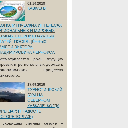
01.10.2019
КАВКАЗ В
ЕОПОЛИТИЧЕСКИХ ИНТЕРЕСАХ
ЕГИОНАЛЬНЫХ И МИРОВЫХ
ЕРЖАВ. СБОРНИК НАУЧНЫХ
ТАТЕЙ, ПОСВЯЩЁННЫХ
АМЯТИ ВИКТОРА
ЛАДИМИРОВИЧА ЧЕРНОУСА
ассматривается роль ведущих
ировых и региональных держав в
еополитических процессах
вказского...
17.09.2019
ТУРИСТИЧЕСКИЙ
БУМ НА
СЕВЕРНОМ
КАВКАЗЕ: КОГДА
ОРЫ ДАРЯТ РАДОСТЬ
ФОТОРЕПОРТАЖ)
 уходящем летнем сезоне –