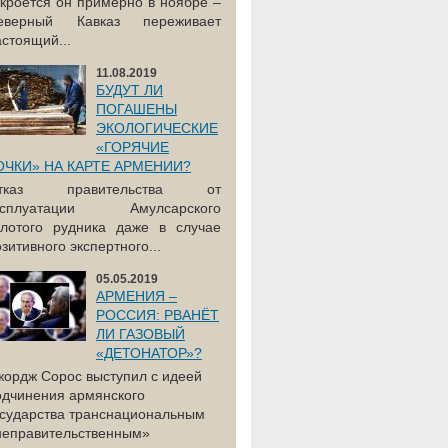
акроется он примерно в ноябре –
еверный Кавказ переживает
астоящий...
11.08.2019
БУДУТ ЛИ
ПОГАШЕНЫ
ЭКОЛОГИЧЕСКИЕ
«ГОРЯЧИЕ
ОЧКИ» НА КАРТЕ АРМЕНИИ?
тказ правительства от
ксплуатации Амулсарского
олотого рудника даже в случае
зитивного экспертного...
05.05.2019
АРМЕНИЯ –
РОССИЯ: РВАНЁТ
ЛИ ГАЗОВЫЙ
«ДЕТОНАТОР»?
жордж Сорос выступил с идеей
одчинения армянского
осударства транснациональным
неправительственным»