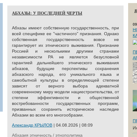
В
АБХАЗЫ: У ПОСЛЕДНЕЙ ЧЕРТЫ
09
Абхазы имеют собственную государственность, при
Н
всей специфике ее "частичного" признания. Однако
К
собственная государственность вовсе не
гарантирует их этнического выживания. Признание
Россией и несколькими другими странами
П
независимости РА не является безусловной
А
гарантией дальнейшего этнического выживания
абхазов, будущие перспективы сохранения
абхазского народа, его уникального языка и
самобытной культуры в определяющей степени
зависят от верного выбора адекватной
современному миру модели нациестроительства, от
степени эффективности и общественной
востребованности государственных программ,
призванных сохранить историческое наследие
Абхазии во всем его многообразии.
П
Александр КРЫЛОВ
| 04.08.2026 | 08:09
И
Абхазия
этничность / этнополитика