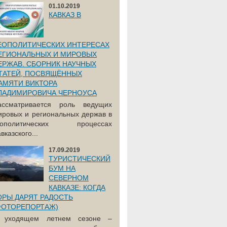
01.10.2019
КАВКАЗ В
ЕОПОЛИТИЧЕСКИХ ИНТЕРЕСАХ
ЕГИОНАЛЬНЫХ И МИРОВЫХ
ЕРЖАВ. СБОРНИК НАУЧНЫХ
ТАТЕЙ, ПОСВЯЩЁННЫХ
АМЯТИ ВИКТОРА
ЛАДИМИРОВИЧА ЧЕРНОУСА
ассматривается роль ведущих
ировых и региональных держав в
еополитических процессах
вказского...
17.09.2019
ТУРИСТИЧЕСКИЙ
БУМ НА
СЕВЕРНОМ
КАВКАЗЕ: КОГДА
ОРЫ ДАРЯТ РАДОСТЬ
ФОТОРЕПОРТАЖ)
 уходящем летнем сезоне –