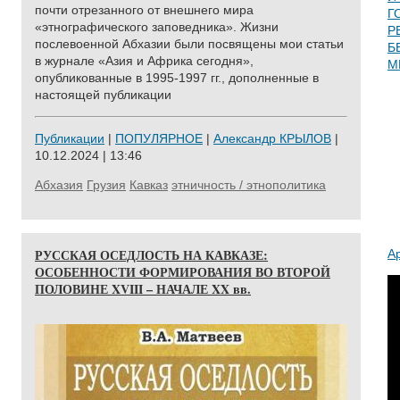
почти отрезанного от внешнего мира
Г
«этнографического заповедника». Жизни
Р
послевоенной Абхазии были посвящены мои статьи
Б
в журнале «Азия и Африка сегодня»,
М
опубликованные в 1995-1997 гг., дополненные в
настоящей публикации
Публикации
|
ПОПУЛЯРНОЕ
|
Александр КРЫЛОВ
|
10.12.2024 | 13:46
Абхазия
Грузия
Кавказ
этничность / этнополитика
РУССКАЯ ОСЕДЛОСТЬ НА КАВКАЗЕ:
А
ОСОБЕННОСТИ ФОРМИРОВАНИЯ ВО ВТОРОЙ
ПОЛОВИНЕ XVIII – НАЧАЛЕ XX вв.