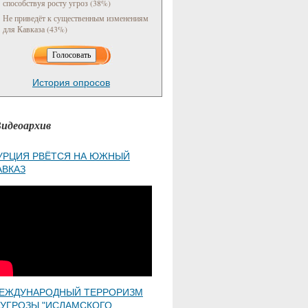
способствуя росту угроз (38%)
Не приведёт к существенным изменениям
для Кавказа (43%)
История опросов
идеоархив
УРЦИЯ РВЁТСЯ НА ЮЖНЫЙ
АВКАЗ
ЕЖДУНАРОДНЫЙ ТЕРРОРИЗМ
 УГРОЗЫ "ИСЛАМСКОГО