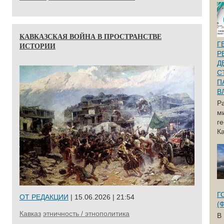
КАВКАЗСКАЯ ВОЙНА В ПРОСТРАНСТВЕ
Г
ИСТОРИИ
Р
Д
С
П
В
Р
м
г
Ка
Г
ОТ РЕДАКЦИИ
| 15.06.2026 | 21:54
(
Кавказ
этничность / этнополитика
В