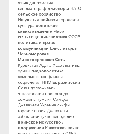
язык
дипломатия
кинематограф
диаспоры
НАТО
сельское хозяйство
Ингушетия
вайнахи
городская
культура
советское
кавказоведение
Марр
святилища
лингвистика
СССР
политика и право
коммуникации
Елису
аварцы
Черноморская
Миротворческая Сеть
Курдистан
Адыгэ-Хасэ
лезгины
удины
гидрополитика
земельные конфликты
социология
НПО
Евразийский
Союз
долгожители
этноэкология
пропаганда
хемшины
кумыки
Самцхе-
Джавахети
Украина
скифы
горские евреи
Джавахети
забастовки
кухня
виноделие
воинское искусство /
вооружения
Кавказская война
цова-тушины
молокане
ОДКБ