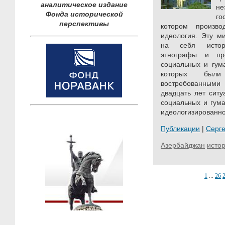
аналитическое издание
н
Фонда исторической
го
перспективы
котором произво
идеология. Эту м
на себя истори
этнографы и пр
социальных и гум
которых был
востребованным
двадцать лет сит
социальных и гума
идеологизированно
Публикации
|
Серг
Азербайджан
исто
1
...
26