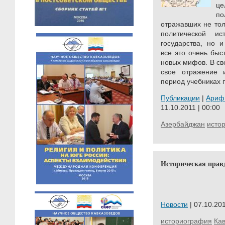
ц
по
отражавших не тол
политической ис
государства, но 
все это очень быс
новых мифов. В св
свое отражение 
период учебниках п
Публикации
|
Ариф
11.10.2011 | 00:00
Азербайджан
исто
Историческая правд
Новости
| 07.10.201
историография
Кав