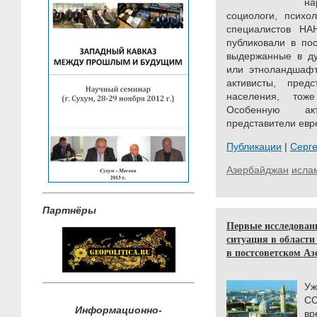
на
социологи, психо
специалистов НА
публиковали в по
выдержанные в ду
или этноландшафт
активисты, пред
населения, тож
Особенную ак
представители евр
Публикации
|
Серг
Азербайджан
исла
Партнёры
Первые исследован
ситуация в област
в постсоветском Аз
Уж
СС
Информационно-
в