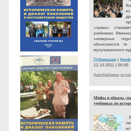
бо
и
д
пр
«чужих» станов
учебниках. Именно
«неверных гяу
объясняются те
мусульманского еди
Публикации
|
Ариф
12.10.2011 | 00:00
Азербайджан
исто
Мифы и образы «вра
учебниках по истор
.
ли
ис