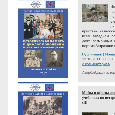
Ис
на
по
о
л
пристань казалос
всем западном по
даже возможным 
порт из Астрахани 
Публикации
|
Ирад
13.10.2011 | 00:00
3 комментариев
Азербайджан
исто
Мифы и образы «вра
учебниках по истор
(II)
..