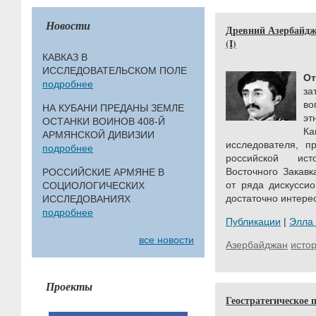
Новости
Древний Азербайдж
(I)
КАВКАЗ В
ИССЛЕДОВАТЕЛЬСКОМ ПОЛЕ
От
подробнее
за
во
НА КУБАНИ ПРЕДАНЫ ЗЕМЛЕ
эт
ОСТАНКИ ВОИНОВ 408-Й
Ка
АРМЯНСКОЙ ДИВИЗИИ
исследователя, п
подробнее
российской ис
Восточного Закавк
РОССИЙСКИЕ АРМЯНЕ В
от ряда дискусси
СОЦИОЛОГИЧЕСКИХ
достаточно интере
ИССЛЕДОВАНИЯХ
подробнее
Публикации
|
Элла
все новости
Азербайджан
исто
Проекты
Геостратегическое 