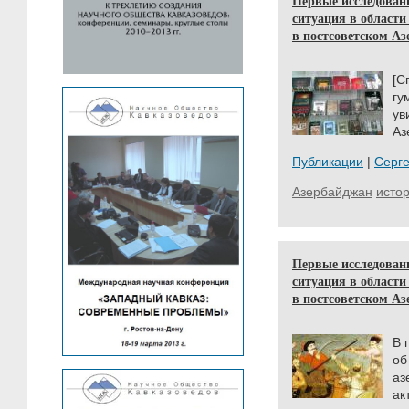
Первые исследован
ситуация в област
в постсоветском Аз
[С
г
ув
Аз
Публикации
|
Серг
Азербайджан
исто
Первые исследован
ситуация в област
в постсоветском Аз
В 
об
аз
ак