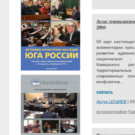
Атлас этнополитиче
2004)
50 карт настояще
комментарии прос
развитие админис
национально - 
Кавказского ре
территориальны
современных этн
конфликтов...
скачать
Артур ЦУЦИЕВ
| 03
историография
Кав