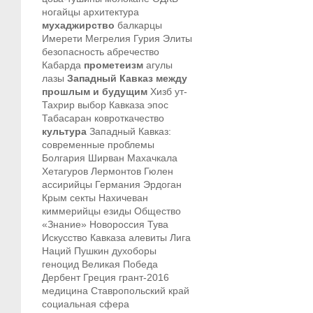
ногайцы
архитектура
мухаджирство
балкарцы
Имерети
Мегрелия
Гурия
Элиты
безопасность
абречество
Кабарда
прометеизм
агулы
лазы
Западный Кавказ между
прошлым и будущим
Хизб ут-
Тахрир
выбор Кавказа
эпос
Табасаран
ковроткачество
культура
Западный Кавказ:
современные проблемы
Болгария
Ширван
Махачкала
Хетагуров
Лермонтов
Гюлен
ассирийцы
Германия
Эрдоган
Крым
секты
Нахичеван
киммерийцы
езиды
Общество
«Знание»
Новороссия
Тува
Искусство Кавказа
алевиты
Лига
Наций
Пушкин
духоборы
геноцид
Великая Победа
Дербент
Греция
грант-2016
медицина
Ставропольский край
социальная сфера