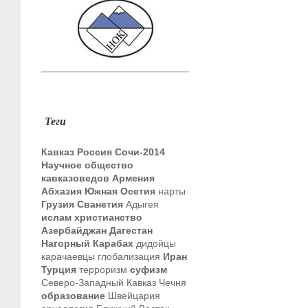
Теги
Кавказ
Россия
Сочи-2014
Научное общество
кавказоведов
Армения
Абхазия
Южная Осетия
нарты
Грузия
Сванетия
Адыгея
ислам
христианство
Азербайджан
Дагестан
Нагорный Карабах
дидойцы
карачаевцы
глобализация
Иран
Турция
терроризм
суфизм
Северо-Западный Кавказ
Чечня
образование
Швейцария