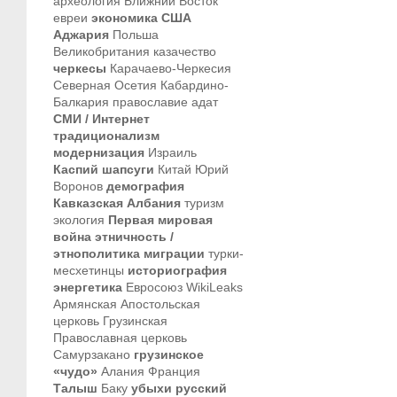
археология
Ближний Восток
евреи
экономика
США
Аджария
Польша
Великобритания
казачество
черкесы
Карачаево-Черкесия
Северная Осетия
Кабардино-
Балкария
православие
адат
СМИ / Интернет
традиционализм
модернизация
Израиль
Каспий
шапсуги
Китай
Юрий
Воронов
демография
Кавказская Албания
туризм
экология
Первая мировая
война
этничность /
этнополитика
миграции
турки-
месхетинцы
историография
энергетика
Евросоюз
WikiLeaks
Армянская Апостольская
церковь
Грузинская
Православная церковь
Самурзакано
грузинское
«чудо»
Алания
Франция
Талыш
Баку
убыхи
русский