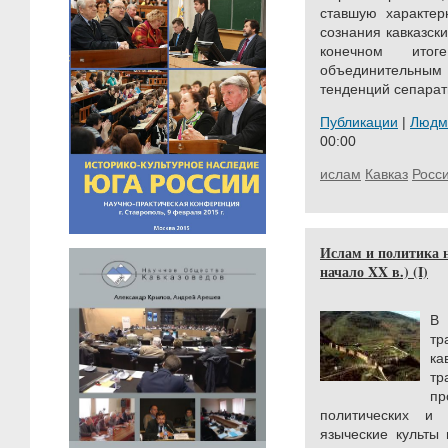
ставшую характер
сознания кавказск
конечном ито
объединительн
тенденций сепарат
Публикации
|
Людм
00:00
ислам
Кавказ
Росс
Ислам и политика н
начало XX в.) (I)
В 
т
ка
т
п
политических и
языческие культы 