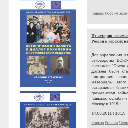
Кавказ
Россия
экон
Из истории взаимо
России и горских на
Для укрепления в
руководства ВСЮР
состоялся “Съезд 
должны были ста
построения влас
материалы этог
оставшиеся благи
гражданская войн
Кавказе, ослабля
Москву в 1919 г.
14.08.2011 | 18:15
Кавказ
Россия
Чеч