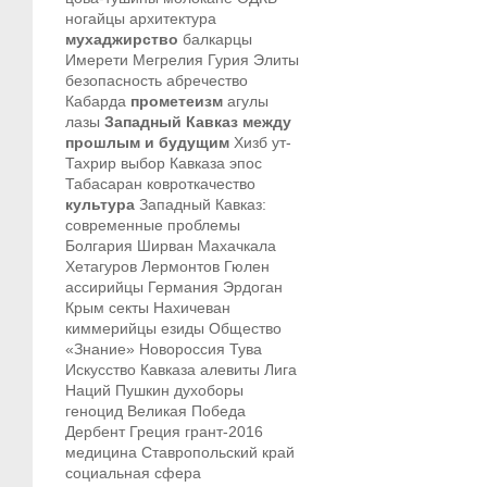
ногайцы
архитектура
мухаджирство
балкарцы
Имерети
Мегрелия
Гурия
Элиты
безопасность
абречество
Кабарда
прометеизм
агулы
лазы
Западный Кавказ между
прошлым и будущим
Хизб ут-
Тахрир
выбор Кавказа
эпос
Табасаран
ковроткачество
культура
Западный Кавказ:
современные проблемы
Болгария
Ширван
Махачкала
Хетагуров
Лермонтов
Гюлен
ассирийцы
Германия
Эрдоган
Крым
секты
Нахичеван
киммерийцы
езиды
Общество
«Знание»
Новороссия
Тува
Искусство Кавказа
алевиты
Лига
Наций
Пушкин
духоборы
геноцид
Великая Победа
Дербент
Греция
грант-2016
медицина
Ставропольский край
социальная сфера