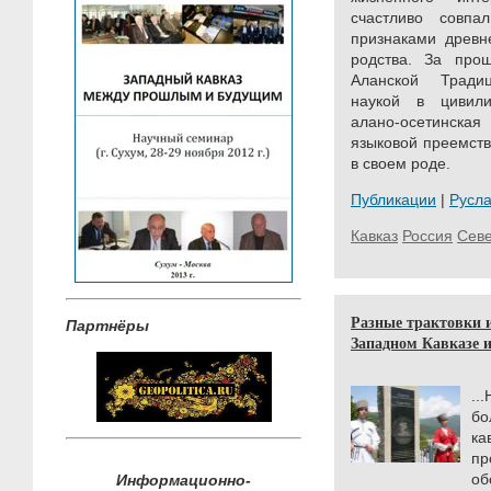
счастливо совп
признаками древне
родства. За про
Аланской Тради
наукой в цивил
алано-осетинская
языковой преемств
в своем роде.
Публикации
|
Русл
Кавказ
Россия
Сев
Разные трактовки 
Партнёры
Западном Кавказе и
..
б
к
пр
о
Информационно-