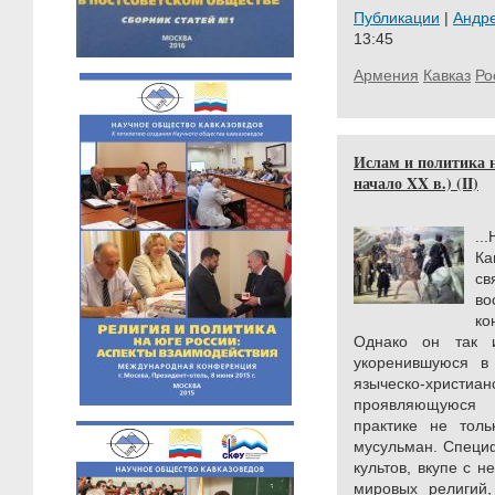
Публикации
|
Андр
13:45
Армения
Кавказ
Ро
Ислам и политика н
начало XX в.) (II)
..
Ка
св
во
к
Однако он так 
укоренившуюся в
языческо-христ
проявляющуюся
практике не толь
мусульман. Специф
культов, вкупе с 
мировых религий,