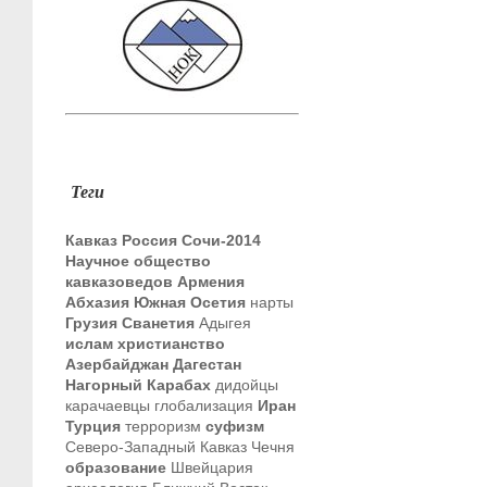
Теги
Кавказ
Россия
Сочи-2014
Научное общество
кавказоведов
Армения
Абхазия
Южная Осетия
нарты
Грузия
Сванетия
Адыгея
ислам
христианство
Азербайджан
Дагестан
Нагорный Карабах
дидойцы
карачаевцы
глобализация
Иран
Турция
терроризм
суфизм
Северо-Западный Кавказ
Чечня
образование
Швейцария