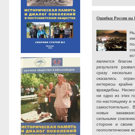
Ошибки России на 
Ны
им
по
с
ес
является благом 
результате разв
сразу несколько
оказались огра
интересы крайне
враждебны. Несмот
ни одно из этих г
по-настоящему и 
самостоятельно. 
новых закавказ
сильными союзника
стороне и своим
геополитические во