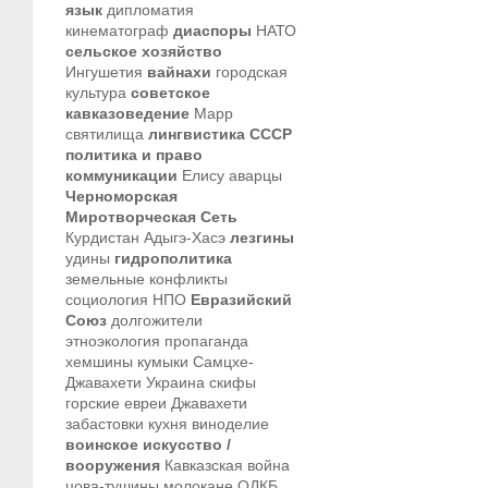
язык
дипломатия
кинематограф
диаспоры
НАТО
сельское хозяйство
Ингушетия
вайнахи
городская
культура
советское
кавказоведение
Марр
святилища
лингвистика
СССР
политика и право
коммуникации
Елису
аварцы
Черноморская
Миротворческая Сеть
Курдистан
Адыгэ-Хасэ
лезгины
удины
гидрополитика
земельные конфликты
социология
НПО
Евразийский
Союз
долгожители
этноэкология
пропаганда
хемшины
кумыки
Самцхе-
Джавахети
Украина
скифы
горские евреи
Джавахети
забастовки
кухня
виноделие
воинское искусство /
вооружения
Кавказская война
цова-тушины
молокане
ОДКБ