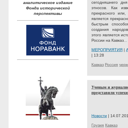
сегодняшнего дня
аналитическое издание
этносов. Как из
Фонда исторической
прекрасного или,
перспективы
является прекрасн
быстрым способо
создания народо
этого является ис
России на Кавказ...
МЕРОПРИЯТИЯ
|
| 13:28
Кавказ
Россия
черк
Ученым и журналис
представили успехи
Новости
| 14.07.201
Грузия
Кавказ