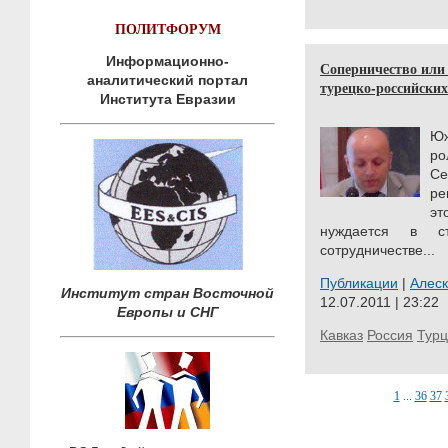
ПОЛИТФОРУМ
Информационно-
Соперничество или 
аналитический портал
турецко-российски
Института Евразии
Юж
ро
Се
ре
эт
нуждается в ст
сотрудничестве...
Публикации
|
Алес
Институт стран Восточной
12.07.2011 | 23:22
Европы и СНГ
Кавказ
Россия
Тур
1
...
36
37