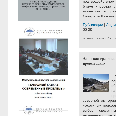
под воздействием
ближе к рубежу с
язычества и ран
Северном Кавказе 
Публикации
|
Людм
00:30
ислам
Кавказ
Росс
Аланская традиция
презентации)
..
пе
об
на
пр
северной империи
«осетины» присоед
выбор, сделанн
жизненного инт