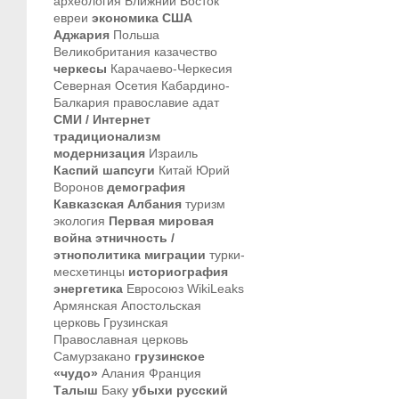
археология
Ближний Восток
евреи
экономика
США
Аджария
Польша
Великобритания
казачество
черкесы
Карачаево-Черкесия
Северная Осетия
Кабардино-
Балкария
православие
адат
СМИ / Интернет
традиционализм
модернизация
Израиль
Каспий
шапсуги
Китай
Юрий
Воронов
демография
Кавказская Албания
туризм
экология
Первая мировая
война
этничность /
этнополитика
миграции
турки-
месхетинцы
историография
энергетика
Евросоюз
WikiLeaks
Армянская Апостольская
церковь
Грузинская
Православная церковь
Самурзакано
грузинское
«чудо»
Алания
Франция
Талыш
Баку
убыхи
русский