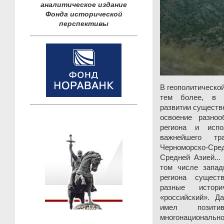
аналитическое издание
Фонда исторической
перспективы
В геополитическо
тем более, в е
развитии существ
освоение разно
региона и испо
важнейшего тр
Черноморско-Ср
Средней Азией...
том числе запад
региона сущест
разные истори
«российский». Д
имел позити
многонациональн