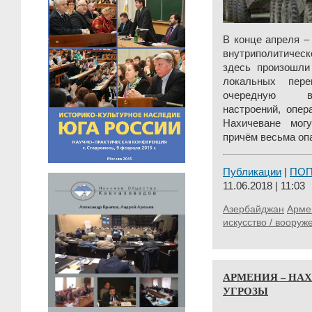
В конце апреля –
внутриполитическ
здесь произошли
локальных пер
очередную во
настроений, опер
Нахичеване мог
причём весьма опа
Публикации
|
ПО
11.06.2018 | 11:03
Азербайджан
Арме
искусство / вооруж
АРМЕНИЯ – НА
УГРОЗЫ