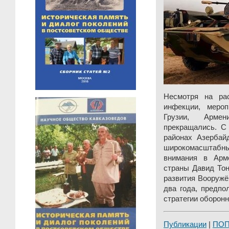
Несмотря на рас
инфекции, мероп
Грузии, Арме
прекращались. С
районах Азербай
широкомасштабны
внимания в Арм
страны Давид Тон
развития Вооружё
два года, предпо
стратегии оборонн
Публикации
|
ПО