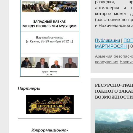
разведки, пр
артиллерия и т
которое может 
(расстояние по п
и Нахичеванской а
Публикации
|
ПО
МАРТИРОСЯН
| 0
Армения
безопасн
вооружения
Нахич
РЕСУРСНО-ТРА
Партнёры
ЮЖНОГО ЗАКАВ
ВОЗМОЖНОСТИ.
Информационно-