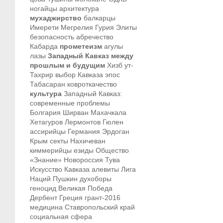
ногайцы
архитектура
мухаджирство
балкарцы
Имерети
Мегрелия
Гурия
Элиты
безопасность
абречество
Кабарда
прометеизм
агулы
лазы
Западный Кавказ между
прошлым и будущим
Хизб ут-
Тахрир
выбор Кавказа
эпос
Табасаран
ковроткачество
культура
Западный Кавказ:
современные проблемы
Болгария
Ширван
Махачкала
Хетагуров
Лермонтов
Гюлен
ассирийцы
Германия
Эрдоган
Крым
секты
Нахичеван
киммерийцы
езиды
Общество
«Знание»
Новороссия
Тува
Искусство Кавказа
алевиты
Лига
Наций
Пушкин
духоборы
геноцид
Великая Победа
Дербент
Греция
грант-2016
медицина
Ставропольский край
социальная сфера