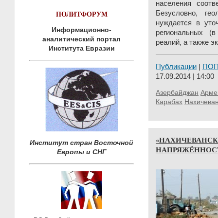
населения соотв
ПОЛИТФОРУМ
Безусловно, гео
нуждается в уточ
Информационно-
региональных (в
аналитический портал
реалий, а также э
Института Евразии
Публикации
|
ПО
17.09.2014 | 14:00
Азербайджан
Арме
Карабах
Нахичева
«НАХИЧЕВАНСК
Институт стран Восточной
НАПРЯЖЁННОС
Европы и СНГ