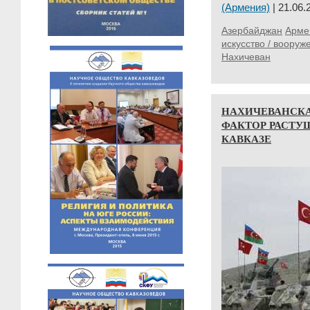
(Армения)
| 21.06.
Азербайджан
Арме
искусство / вооруж
Нахичеван
НАХИЧЕВАНСКА
ФАКТОР РАСТУ
КАВКАЗЕ