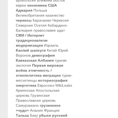
археология
Ближний Восток
евреи
экономика
США
Аджария
Польша
Великобритания
казачество
черкесы
Карачаево-Черкесия
Северная Осетия
Кабардино-
Балкария
православие
адат
СМИ / Интернет
традиционализм
модернизация
Израиль
Каспий
шапсуги
Китай
Юрий
Воронов
демография
Кавказская Албания
туризм
экология
Первая мировая
война
этничность /
этнополитика
миграции
турки-
месхетинцы
историография
энергетика
Евросоюз
WikiLeaks
Армянская Апостольская
церковь
Грузинская
Православная церковь
Самурзакано
грузинское
«чудо»
Алания
Франция
Талыш
Баку
убыхи
русский