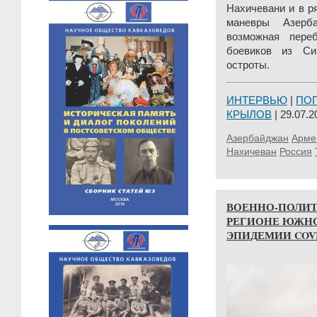
Нахичевани и в р
маневры Азерб
возможная пере
боевиков из Си
остроты.
ИНТЕРВЬЮ
|
ПО
КРЫЛОВ
| 29.07.2
Азербайджан
Арме
Нахичеван
Россия
ВОЕННО-ПОЛИТ
РЕГИОНЕ ЮЖНО
ЭПИДЕМИИ COVI