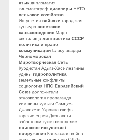
язык
дипломатия
кинематограф
диаспоры
НАТО
сельское хозяйство
Ингушетия
вайнахи
городская
культура
советское
кавказоведение
Марр
святилища
лингвистика
СССР
политика и право
коммуникации
Елису
аварцы
Черноморская
Миротворческая Сеть
Курдистан
Адыгэ-Хасэ
лезгины
удины
гидрополитика
земельные конфликты
социология
НПО
Евразийский
Союз
долгожители
этноэкология
пропаганда
хемшины
кумыки
Самцхе-
Джавахети
Украина
скифы
горские евреи
Джавахети
забастовки
кухня
виноделие
воинское искусство /
вооружения
Кавказская война
цова-тушины
молокане
ОДКБ