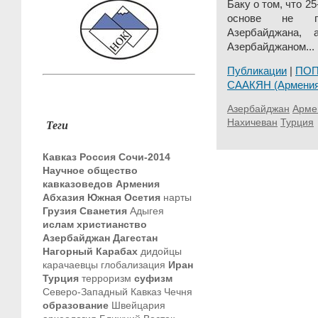
Баку о том, что 2
основе не пр
Азербайджана,
Азербайджаном...
Публикации
|
ПО
СААКЯН (Армения
Азербайджан
Арме
Нахичеван
Турция
Теги
Кавказ
Россия
Сочи-2014
Научное общество
кавказоведов
Армения
Абхазия
Южная Осетия
нарты
Грузия
Сванетия
Адыгея
ислам
христианство
Азербайджан
Дагестан
Нагорный Карабах
дидойцы
карачаевцы
глобализация
Иран
Турция
терроризм
суфизм
Северо-Западный Кавказ
Чечня
образование
Швейцария