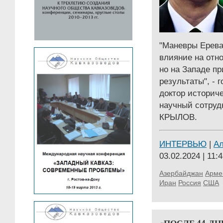
"Mаневры Ерева
влияние на отн
но на Западе п
результаты", - 
доктор историче
научный сотру
КРЫЛОВ.
ИНТЕРВЬЮ
|
А
03.02.2024 | 11:
Азербайджан
Арме
Иран
Россия
США
«ПОСЛЕ 44-Д