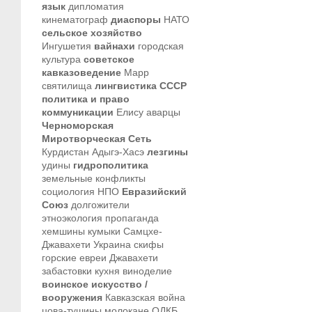
язык
дипломатия
кинематограф
диаспоры
НАТО
сельское хозяйство
Ингушетия
вайнахи
городская
культура
советское
кавказоведение
Марр
святилища
лингвистика
СССР
политика и право
коммуникации
Елису
аварцы
Черноморская
Миротворческая Сеть
Курдистан
Адыгэ-Хасэ
лезгины
удины
гидрополитика
земельные конфликты
социология
НПО
Евразийский
Союз
долгожители
этноэкология
пропаганда
хемшины
кумыки
Самцхе-
Джавахети
Украина
скифы
горские евреи
Джавахети
забастовки
кухня
виноделие
воинское искусство /
вооружения
Кавказская война
цова-тушины
молокане
ОДКБ