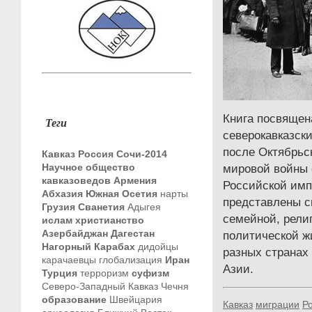
Книга посвящен
Теги
северокавказски
после Октябрьс
Кавказ
Россия
Сочи-2014
Научное общество
мировой войны 
кавказоведов
Армения
Российской имп
Абхазия
Южная Осетия
нарты
представлены с
Грузия
Сванетия
Адыгея
семейной, рели
ислам
христианство
Азербайджан
Дагестан
политической ж
Нагорный Карабах
дидойцы
разных странах
карачаевцы
глобализация
Иран
Азии.
Турция
терроризм
суфизм
Северо-Западный Кавказ
Чечня
образование
Швейцария
Кавказ
миграции
Р