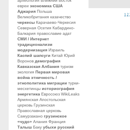
археология
Ближний Восток
евреи
экономика
США
Аджария
Польша
1
2
Великобритания
казачество
черкесы
Карачаево-Черкесия
Северная Осетия
Кабардино-
Балкария
православие
адат
СМИ / Интернет
традиционализм
модернизация
Израиль
Каспий
шапсуги
Китай
Юрий
Воронов
демография
Кавказская Албания
туризм
экология
Первая мировая
война
этничность /
этнополитика
миграции
турки-
месхетинцы
историография
энергетика
Евросоюз
WikiLeaks
Армянская Апостольская
церковь
Грузинская
Православная церковь
Самурзакано
грузинское
«чудо»
Алания
Франция
Талыш
Баку
убыхи
русский