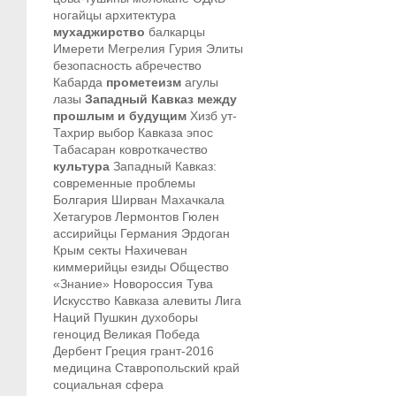
ногайцы
архитектура
мухаджирство
балкарцы
Имерети
Мегрелия
Гурия
Элиты
безопасность
абречество
Кабарда
прометеизм
агулы
лазы
Западный Кавказ между
прошлым и будущим
Хизб ут-
Тахрир
выбор Кавказа
эпос
Табасаран
ковроткачество
культура
Западный Кавказ:
современные проблемы
Болгария
Ширван
Махачкала
Хетагуров
Лермонтов
Гюлен
ассирийцы
Германия
Эрдоган
Крым
секты
Нахичеван
киммерийцы
езиды
Общество
«Знание»
Новороссия
Тува
Искусство Кавказа
алевиты
Лига
Наций
Пушкин
духоборы
геноцид
Великая Победа
Дербент
Греция
грант-2016
медицина
Ставропольский край
социальная сфера