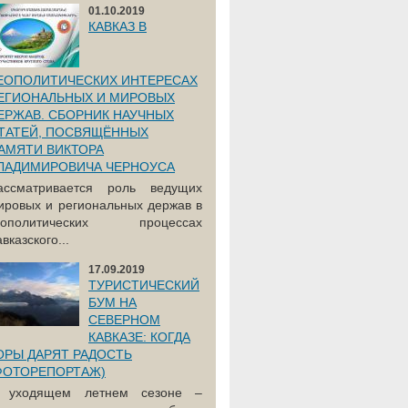
01.10.2019
КАВКАЗ В
ЕОПОЛИТИЧЕСКИХ ИНТЕРЕСАХ
ЕГИОНАЛЬНЫХ И МИРОВЫХ
ЕРЖАВ. СБОРНИК НАУЧНЫХ
ТАТЕЙ, ПОСВЯЩЁННЫХ
АМЯТИ ВИКТОРА
ЛАДИМИРОВИЧА ЧЕРНОУСА
ассматривается роль ведущих
ировых и региональных держав в
еополитических процессах
вказского...
17.09.2019
ТУРИСТИЧЕСКИЙ
БУМ НА
СЕВЕРНОМ
КАВКАЗЕ: КОГДА
ОРЫ ДАРЯТ РАДОСТЬ
ФОТОРЕПОРТАЖ)
 уходящем летнем сезоне –