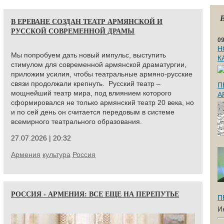
В ЕРЕВАНЕ СОЗДАН ТЕАТР АРМЯНСКОЙ И
РУССКОЙ СОВРЕМЕННОЙ ДРАМЫ
09
Н
Мы попробуем дать новый импульс, выступить
К
стимулом для современной армянской драматургии,
приложим усилия, чтобы театральные армяно-русские
связи продолжали крепнуть.
Русский театр –
П
мощнейший театр мира, под влиянием которого
А
сформировался не только армянский театр 20 века, но
и по сей день он считается передовым в системе
всемирного театрального образования.
27.07.2026 | 20:32
Армения
культура
Россия
РОССИЯ - АРМЕНИЯ: ВСЕ ЕЩЕ НА ПЕРЕПУТЬЕ
П
И