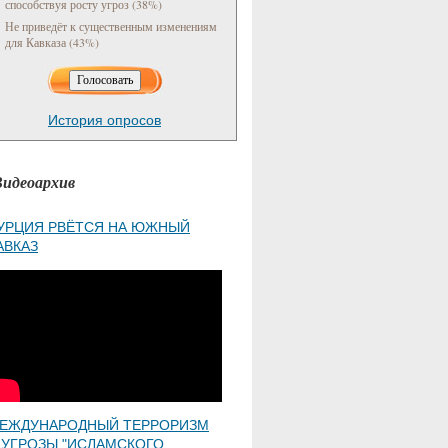
способствуя росту угроз (38%)
Не приведёт к существенным изменениям
для Кавказа (43%)
История опросов
Видеоархив
УРЦИЯ РВЁТСЯ НА ЮЖНЫЙ
АВКАЗ
ЕЖДУНАРОДНЫЙ ТЕРРОРИЗМ
 УГРОЗЫ "ИСЛАМСКОГО