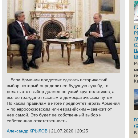
Г
Р
Д
С
П
В
Р
м
г
...Если Армении предстоит сделать исторический
Ка
выбор, который определит ее будущую судьбу, то
делать этот выбор должен не узкий круг политиков, а
все ее граждане гласным и демократическим путем.
По каким правилам в итоге предпочтет играть Армения
– по евросоюзовским или евразийским – зависит от
нее самой. Это будет ее собственный выбор и
Г
собственная ответственность.
(
Александр КРЫЛОВ
| 21.07.2026 | 20:25
В