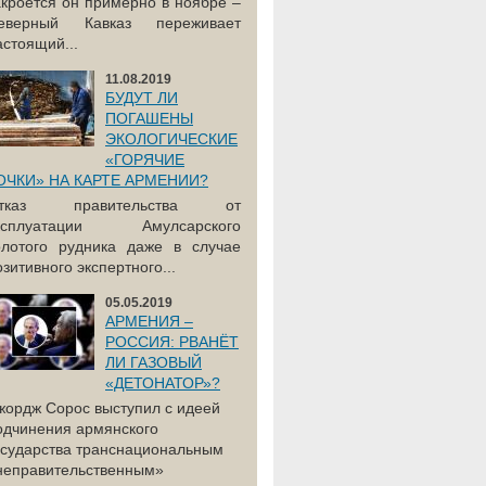
акроется он примерно в ноябре –
еверный Кавказ переживает
астоящий...
11.08.2019
БУДУТ ЛИ
ПОГАШЕНЫ
ЭКОЛОГИЧЕСКИЕ
«ГОРЯЧИЕ
ОЧКИ» НА КАРТЕ АРМЕНИИ?
тказ правительства от
ксплуатации Амулсарского
олотого рудника даже в случае
озитивного экспертного...
05.05.2019
АРМЕНИЯ –
РОССИЯ: РВАНЁТ
ЛИ ГАЗОВЫЙ
«ДЕТОНАТОР»?
жордж Сорос выступил с идеей
одчинения армянского
осударства транснациональным
неправительственным»