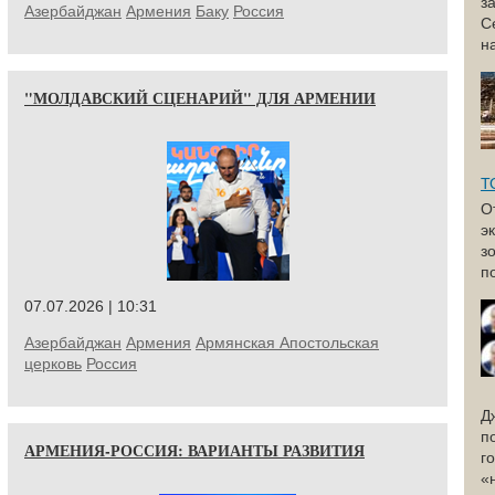
з
Азербайджан
Армения
Баку
Россия
С
н
"МОЛДАВСКИЙ СЦЕНАРИЙ" ДЛЯ АРМЕНИИ
Т
О
э
з
п
07.07.2026 | 10:31
Азербайджан
Армения
Армянская Апостольская
церковь
Россия
Д
п
АРМЕНИЯ-РОССИЯ: ВАРИАНТЫ РАЗВИТИЯ
г
«