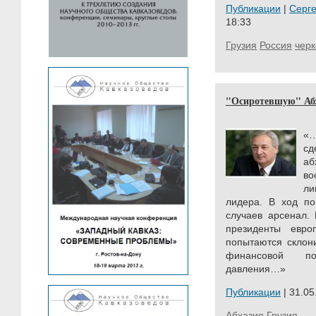
Публикации
|
Серг
18:33
Грузия
Россия
чер
"Осиротевшую" Абх
«
с
а
во
л
лидера. В ход по
случаев арсенал.
президенты евро
попытаются склон
финансовой по
давления…»
Публикации
| 31.05
Абхазия
Грузия