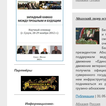
Абхазский лидер ос
Бе
и 
см
оч
Ба
президентом Абх
поддержали ве
движение «Един
движение ветерано
Партнёры
получила офици
суверенного госу
нем инфраструкту
подниматься из р
грузино-абхазским 
Публикации
| 31.05
Информационно-
Абхазия
Россия