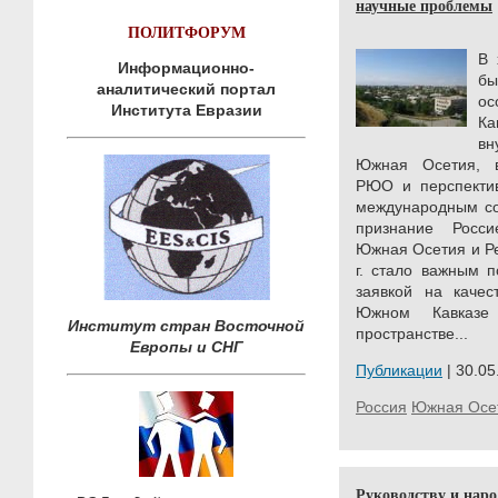
научные проблемы
ПОЛИТФОРУМ
В 
Информационно-
б
аналитический портал
ос
Института Евразии
К
вн
Южная Осетия, в
РЮО и перспектив
международным со
признание Росси
Южная Осетия и Ре
г. стало важным 
заявкой на каче
Южном Кавказе
Институт стран Восточной
пространстве...
Европы и СНГ
Публикации
| 30.05
Россия
Южная Осе
Руководству и наро