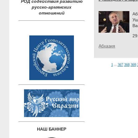
РОД содействия развитию
русско-армянских
отношений
Аб
Уш
Ва
29
Абхазия
1
...
367
368
369
НАШ БАННЕР