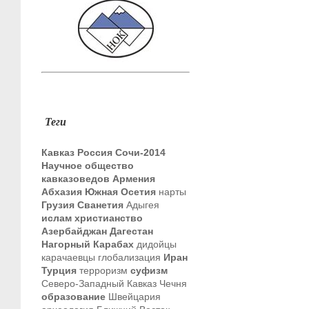
Теги
Кавказ
Россия
Сочи-2014
Научное общество
кавказоведов
Армения
Абхазия
Южная Осетия
нарты
Грузия
Сванетия
Адыгея
ислам
христианство
Азербайджан
Дагестан
Нагорный Карабах
дидойцы
карачаевцы
глобализация
Иран
Турция
терроризм
суфизм
Северо-Западный Кавказ
Чечня
образование
Швейцария