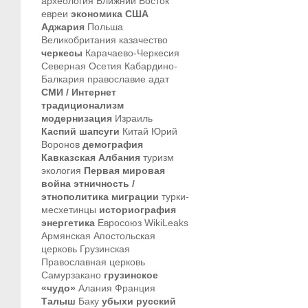
археология
Ближний Восток
евреи
экономика
США
Аджария
Польша
Великобритания
казачество
черкесы
Карачаево-Черкесия
Северная Осетия
Кабардино-
Балкария
православие
адат
СМИ / Интернет
традиционализм
модернизация
Израиль
Каспий
шапсуги
Китай
Юрий
Воронов
демография
Кавказская Албания
туризм
экология
Первая мировая
война
этничность /
этнополитика
миграции
турки-
месхетинцы
историография
энергетика
Евросоюз
WikiLeaks
Армянская Апостольская
церковь
Грузинская
Православная церковь
Самурзакано
грузинское
«чудо»
Алания
Франция
Талыш
Баку
убыхи
русский