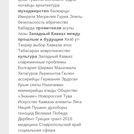
ногайцы
архитектура
мухаджирство
балкарцы
Имерети
Мегрелия
Гурия
Элиты
безопасность
абречество
Кабарда
прометеизм
агулы
лазы
Западный Кавказ между
прошлым и будущим
Хизб ут-
Тахрир
выбор Кавказа
эпос
Табасаран
ковроткачество
культура
Западный Кавказ:
современные проблемы
Болгария
Ширван
Махачкала
Хетагуров
Лермонтов
Гюлен
ассирийцы
Германия
Эрдоган
Крым
секты
Нахичеван
киммерийцы
езиды
Общество
«Знание»
Новороссия
Тува
Искусство Кавказа
алевиты
Лига
Наций
Пушкин
духоборы
геноцид
Великая Победа
Дербент
Греция
грант-2016
медицина
Ставропольский край
социальная сфера