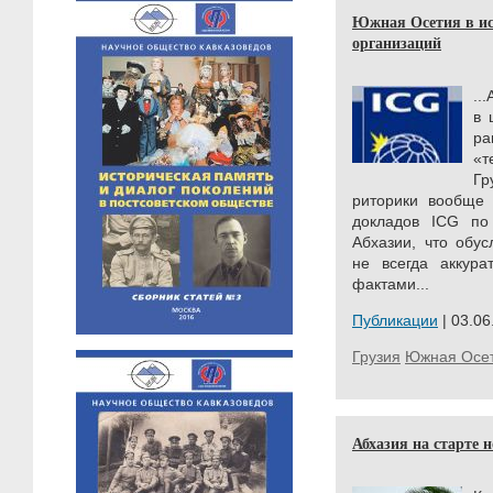
Южная Осетия в ис
организаций
..
в 
р
«т
Гр
риторики вообще 
докладов ICG п
Абхазии, что обус
не всегда аккур
фактами...
Публикации
| 03.06
Грузия
Южная Осе
Абхазия на старте 