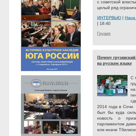
с советской власт
целый ряд ограниче
ИНТЕРВЬЮ
|
Нана
| 18:40
Грузия
Почему грузинский
на русском языке
С 
гр
н
ге
сд
2014 года в Сочи.
был бы куда силь
новость о приз
парламентом давно
или иначе Тбилиси 