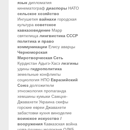
язык
дипломатия
кинематограф
диаспоры
НАТО
сельское хозяйство
Ингушетия
вайнахи
городская
культура
советское
кавказоведение
Марр
святилища
лингвистика
СССР
политика и право
коммуникации
Елису
аварцы
Черноморская
Миротворческая Сеть
Курдистан
Адыгэ-Хасэ
лезгины
удины
гидрополитика
земельные конфликты
социология
НПО
Евразийский
Союз
долгожители
этноэкология
пропаганда
хемшины
кумыки
Самцхе-
Джавахети
Украина
скифы
горские евреи
Джавахети
забастовки
кухня
виноделие
воинское искусство /
вооружения
Кавказская война
цова-тушины
молокане
ОДКБ