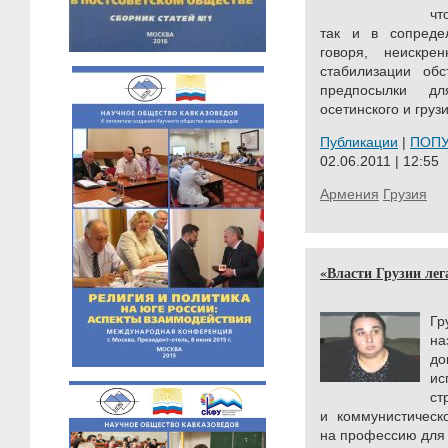
чт
так и в сопредел
говоря, неискре
стабилизации обс
предпосылки дл
осетинского и груз
Публикации
|
ПОП
02.06.2011 | 12:55
Армения
Грузия
«Власти Грузии лег
Гр
на
д
ис
с
и коммунистическ
на профессию для 