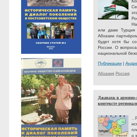
К
Се
эт
Ро
На
или даже Турция 
Абхазии партнёром
будет хотя бы с
России. О вопроса
национальной безоп
Публикации
|
Андр
Абхазия
Россия
Джавахк в армяно-
контексте региона
..
ис
пл
о 