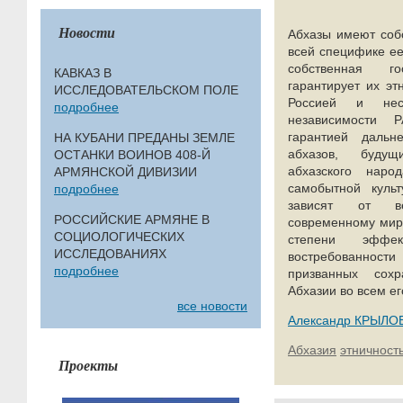
Новости
Абхазы имеют собс
всей специфике ее
собственная г
КАВКАЗ В
гарантирует их эт
ИССЛЕДОВАТЕЛЬСКОМ ПОЛЕ
Россией и нес
подробнее
независимости 
гарантией дальн
НА КУБАНИ ПРЕДАНЫ ЗЕМЛЕ
абхазов, будущ
ОСТАНКИ ВОИНОВ 408-Й
абхазского наро
АРМЯНСКОЙ ДИВИЗИИ
самобытной куль
подробнее
зависят от ве
РОССИЙСКИЕ АРМЯНЕ В
современному миру
СОЦИОЛОГИЧЕСКИХ
степени эффек
ИССЛЕДОВАНИЯХ
востребованност
подробнее
призванных сохр
Абхазии во всем е
все новости
Александр КРЫЛО
Абхазия
этничность
Проекты