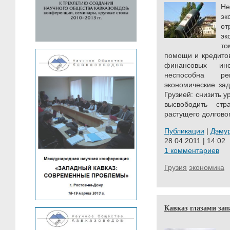
Н
эк
от
эк
то
помощи и кредито
финансовых инс
неспособна ре
экономические за
Грузией: снизить 
высвободить ст
растущего долговог
Публикации
|
Дэму
28.04.2011 | 14:02
1 комментариев
Грузия
экономика
Кавказ глазами за