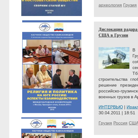
археология
Грузия
Дислокация радара 
США в Грузии
В 
Гр
со
се
Тб
строительства гл
решение президе
российско-грузи
военных грузов в А
ИНТЕРВЬЮ
|
Ирак
30.04.2011 | 18:51
Грузия
Россия
СШ