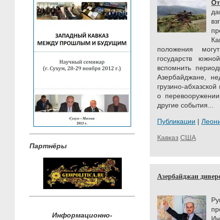
От
да
вз
пр
К
положения мог
государств южно
вспомнить период
Азербайджане, не
грузино-абхазской
о перевооружении
другие события...
Публикации
|
Леон
Кавказ
США
Партнёры
Азербайджан дивер
Ру
пр
Информационно-
И