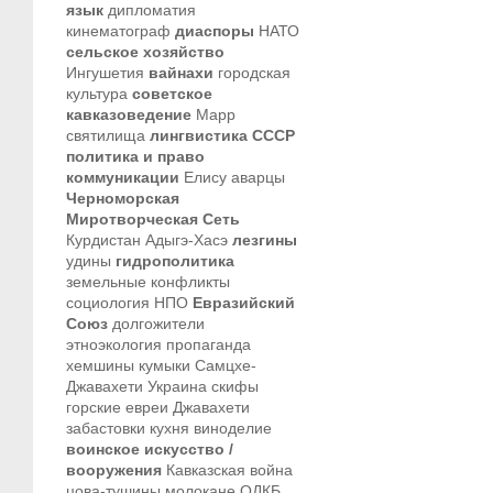
язык
дипломатия
кинематограф
диаспоры
НАТО
сельское хозяйство
Ингушетия
вайнахи
городская
культура
советское
кавказоведение
Марр
святилища
лингвистика
СССР
политика и право
коммуникации
Елису
аварцы
Черноморская
Миротворческая Сеть
Курдистан
Адыгэ-Хасэ
лезгины
удины
гидрополитика
земельные конфликты
социология
НПО
Евразийский
Союз
долгожители
этноэкология
пропаганда
хемшины
кумыки
Самцхе-
Джавахети
Украина
скифы
горские евреи
Джавахети
забастовки
кухня
виноделие
воинское искусство /
вооружения
Кавказская война
цова-тушины
молокане
ОДКБ