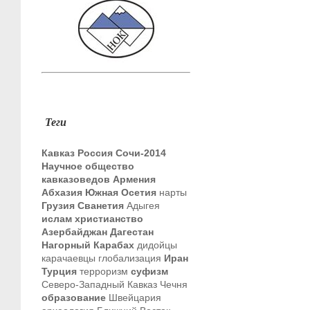
Теги
Кавказ
Россия
Сочи-2014
Научное общество
кавказоведов
Армения
Абхазия
Южная Осетия
нарты
Грузия
Сванетия
Адыгея
ислам
христианство
Азербайджан
Дагестан
Нагорный Карабах
дидойцы
карачаевцы
глобализация
Иран
Турция
терроризм
суфизм
Северо-Западный Кавказ
Чечня
образование
Швейцария