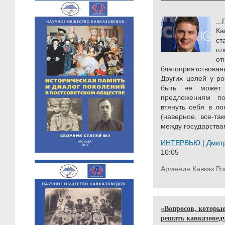
..
Ка
ст
пл
о
благоприятствова
Других целей у ро
быть не может.
предложениям по
втянуть себя в л
(наверное, все-та
между государствам
ИНТЕРВЬЮ
|
Дмит
10:05
Армения
Кавказ
Ро
«Вопросов, которые
решать кавказовед