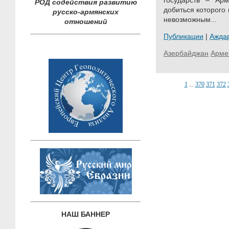
государств – Арм
РОД содействия развитию
добиться которого
русско-армянских
невозможным...
отношений
Публикации
|
Ажда
Азербайджан
Арме
1
...
370
371
372
НАШ БАННЕР