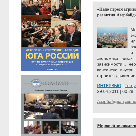
«Надо пересматрив
развития Азербайд
М
эк
ил
во
и 
экономика никак
зависимости... н
консенсус внутри
строится движение
ИНТЕРВЬЮ
|
Тогр
29.04.2011 | 00:28
Азербайджан
экон
Мировой экономиче