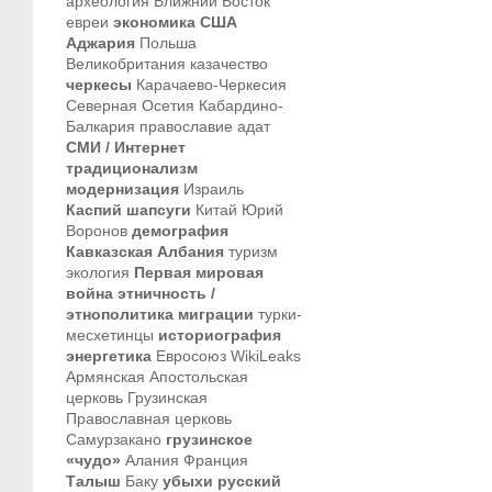
археология
Ближний Восток
евреи
экономика
США
Аджария
Польша
Великобритания
казачество
черкесы
Карачаево-Черкесия
Северная Осетия
Кабардино-
Балкария
православие
адат
СМИ / Интернет
традиционализм
модернизация
Израиль
Каспий
шапсуги
Китай
Юрий
Воронов
демография
Кавказская Албания
туризм
экология
Первая мировая
война
этничность /
этнополитика
миграции
турки-
месхетинцы
историография
энергетика
Евросоюз
WikiLeaks
Армянская Апостольская
церковь
Грузинская
Православная церковь
Самурзакано
грузинское
«чудо»
Алания
Франция
Талыш
Баку
убыхи
русский