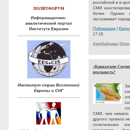
российской и в це
ПОЛИТФОРУМ
СМИ констатирова
более. Однако 
Информационно-
заслуживает гораз
аналитический портал
Публикации
|
Евге
Института Евразии
17:15
Азербайджан
Иран
«Кавказские Соеди
реальность?
Институт стран Восточной
За
Европы и СНГ
со
от
с
со
СМИ, чем немало у
другого проекта н
политических э