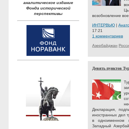
аналитическое издание
во
Фонда исторической
Цы
перспективы
возобновление вое
ИНТЕРВЬЮ
|
Анат
17:21
1 комментариев
Азербайджан
Росс
Девять пунктов Ту
Т
за
у
со
не
Декларация, подп
иностранных дел т
в одноименном 
Западный Азербай