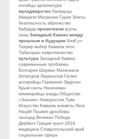
ногайцы
архитектура
мухаджирство
балкарцы
Имерети
Мегрелия
Гурия
Элиты
безопасность
абречество
Кабарда
прометеизм
агулы
лазы
Западный Кавказ между
прошлым и будущим
Хизб ут-
Тахрир
выбор Кавказа
эпос
Табасаран
ковроткачество
культура
Западный Кавказ:
современные проблемы
Болгария
Ширван
Махачкала
Хетагуров
Лермонтов
Гюлен
ассирийцы
Германия
Эрдоган
Крым
секты
Нахичеван
киммерийцы
езиды
Общество
«Знание»
Новороссия
Тува
Искусство Кавказа
алевиты
Лига
Наций
Пушкин
духоборы
геноцид
Великая Победа
Дербент
Греция
грант-2016
медицина
Ставропольский край
социальная сфера