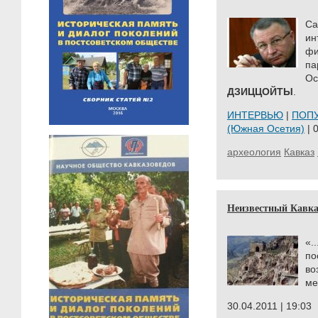
С
ин
ф
па
О
ДЗИЦЦОЙТЫ
.
ИНТЕРВЬЮ
|
ПОП
(Южная Осетия)
| 
археология
Кавказ
Неизвестный Кавка
«
по
в
ме
30.04.2011 | 19:03