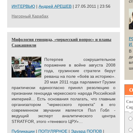
с
ИНТЕРВЬЮ
|
Андрей АРЕШЕВ
| 27.05.2011 | 23:56
Нагорный Карабах
Мифология геноцида, «черкесский вопрос» и планы
Р
Саакашвили
И
В
д
Потерпев сокрушительное
вл
поражение в войне августа 2008
ша
года, грузинские стратеги берут
реванш на поле «боёв за историю».
20 мая 2011 года парламент Грузии
практически единогласно принял резолюцию о
О
признании геноцида черкесского народа Российской
империей… Есть основания полагать, что главным
Сво
организатором "черкесского проекта" в его
Си
современном звучании является Пол Гобл -
ведущий эксперт аналитического центра
STRATFOR, этого «теневого ЦРУ»…
Публикации
|
ПОПУЛЯРНОЕ
|
Эдуард ПОПОВ
|