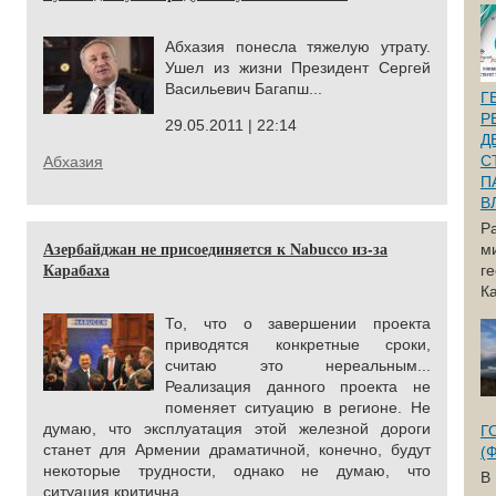
Абхазия понесла тяжелую утрату.
Ушел из жизни Президент Сергей
Васильевич Багапш...
Г
Р
29.05.2011 | 22:14
Д
С
Абхазия
П
В
Р
Азербайджан не присоединяется к Nabucco из-за
м
Карабаха
г
Ка
То, что о завершении проекта
приводятся конкретные сроки,
считаю это нереальным...
Реализация данного проекта не
поменяет ситуацию в регионе. Не
думаю, что эксплуатация этой железной дороги
Г
станет для Армении драматичной, конечно, будут
(
некоторые трудности, однако не думаю, что
В
ситуация критична.