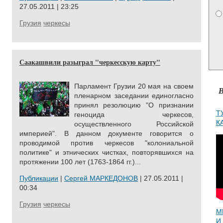
27.05.2011 | 23:25
Грузия
черкесы
Саакашвили разыграл "черкесскую карту"
Парламент Грузии 20 мая на своем
В
пленарном заседании единогласно
принял резолюцию "О признании
Т
геноцида черкесов,
К
осуществленного Российской
империей". В данном документе говорится о
проводимой против черкесов "колониальной
политике" и этнических чистках, повторявшихся на
протяжении 100 лет (1763-1864 гг.)...
Публикации
|
Сергей МАРКЕДОНОВ
| 27.05.2011 |
00:34
Грузия
черкесы
М
И