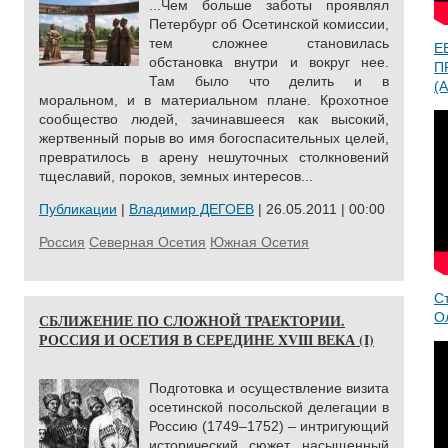
...Чем больше заботы проявлял
Петербург об Осетинской комиссии,
тем сложнее становилась
Е
обстановка внутри и вокруг нее.
П
Там было что делить и в
(A
моральном, и в материальном плане. Крохотное
сообщество людей, зачинавшееся как высокий,
жертвенный порыв во имя богоспасительных целей,
превратилось в арену нешуточных столкновений
тщеславий, пороков, земных интересов...
Публикации
|
Владимир ДЕГОЕВ
| 26.05.2011 | 00:00
Россия
Северная Осетия
Южная Осетия
С
О
СБЛИЖЕНИЕ ПО СЛОЖНОЙ ТРАЕКТОРИИ.
РОССИЯ И ОСЕТИЯ В СЕРЕДИНЕ XVIII ВЕКА (I)
Подготовка и осуществление визита
осетинской посольской делегации в
Россию (1749–1752) – интригующий
исторический сюжет, насыщенный