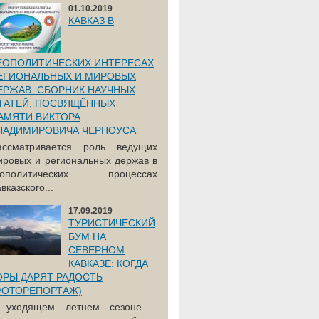
01.10.2019
КАВКАЗ В
ЕОПОЛИТИЧЕСКИХ ИНТЕРЕСАХ
ЕГИОНАЛЬНЫХ И МИРОВЫХ
ЕРЖАВ. СБОРНИК НАУЧНЫХ
ТАТЕЙ, ПОСВЯЩЁННЫХ
АМЯТИ ВИКТОРА
ЛАДИМИРОВИЧА ЧЕРНОУСА
ассматривается роль ведущих
ировых и региональных держав в
еополитических процессах
вказского...
17.09.2019
ТУРИСТИЧЕСКИЙ
БУМ НА
СЕВЕРНОМ
КАВКАЗЕ: КОГДА
ОРЫ ДАРЯТ РАДОСТЬ
ФОТОРЕПОРТАЖ)
 уходящем летнем сезоне –