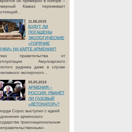
акроется он примерно в ноябре –
еверный Кавказ переживает
астоящий...
11.08.2019
БУДУТ ЛИ
ПОГАШЕНЫ
ЭКОЛОГИЧЕСКИЕ
«ГОРЯЧИЕ
ОЧКИ» НА КАРТЕ АРМЕНИИ?
тказ правительства от
ксплуатации Амулсарского
олотого рудника даже в случае
зитивного экспертного...
05.05.2019
АРМЕНИЯ –
РОССИЯ: РВАНЁТ
ЛИ ГАЗОВЫЙ
«ДЕТОНАТОР»?
жордж Сорос выступил с идеей
одчинения армянского
осударства транснациональным
неправительственным»