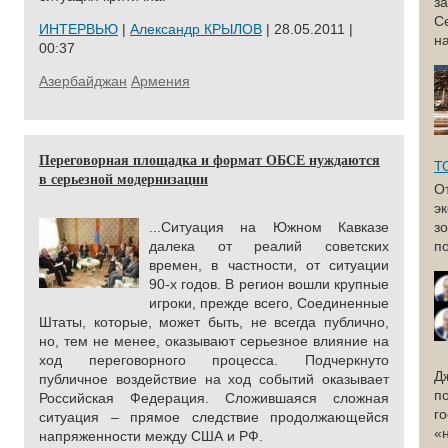
з
С
ИНТЕРВЬЮ
|
Александр КРЫЛОВ
| 28.05.2011 |
н
00:37
Азербайджан
Армения
Переговорная площадка и формат ОБСЕ нуждаются
Т
в серьезной модернизации
О
э
...Ситуация на Южном Кавказе
з
далека от реалий советских
по
времен, в частности, от ситуации
90-х годов. В регион вошли крупные
игроки, прежде всего, Соединенные
Штаты, которые, может быть, не всегда публично,
но, тем не менее, оказывают серьезное влияние на
ход переговорного процесса. Подчеркнуто
Д
публичное воздействие на ход событий оказывает
п
Российская Федерация. Сложившаяся сложная
г
ситуация – прямое следствие продолжающейся
«
напряженности между США и РФ.