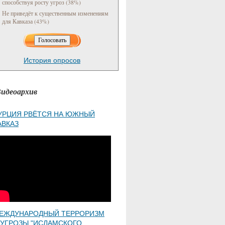
способствуя росту угроз (38%)
Не приведёт к существенным изменениям
для Кавказа (43%)
История опросов
идеоархив
УРЦИЯ РВЁТСЯ НА ЮЖНЫЙ
АВКАЗ
ЕЖДУНАРОДНЫЙ ТЕРРОРИЗМ
 УГРОЗЫ "ИСЛАМСКОГО