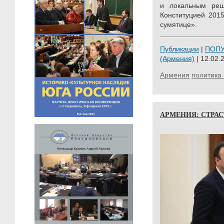
и локальным реш
Конституцией 201
сумятице».
Публикации
|
ПОП
(Армения)
| 12.02.
Армения
политика 
АРМЕНИЯ: СТРА