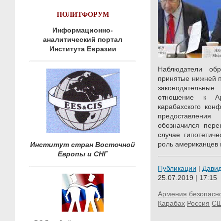
ПОЛИТФОРУМ
Информационно-
аналитический портал
Института Евразии
Наблюдатели об
принятые нижней п
законодательны
отношение к А
карабахского конф
предоставлени
обозначился пере
случае гипотетиче
роль американцев 
Институт стран Восточной
Европы и СНГ
Публикации
|
Дави
25.07.2019 | 17:15
Армения
безопасн
Карабах
Россия
С