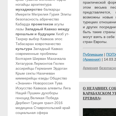
практической фор
ногайцы
архитектура
этом весьма пес
мухаджирство
балкарцы
представляется,
Имерети
Мегрелия
Гурия
Элиты
возможны новые 
безопасность
абречество
турецких отношени
Кабарда
прометеизм
агулы
и других посредни
лазы
Западный Кавказ между
быть такие страны
прошлым и будущим
Хизб ут-
могут взять в себ
Тахрир
выбор Кавказа
эпос
стран Европы.
Табасаран
ковроткачество
культура
Западный Кавказ:
современные проблемы
Публикации
|
ПОП
Болгария
Ширван
Махачкала
(Армения)
| 14.03.
Хетагуров
Лермонтов
Гюлен
Армения
безопасн
ассирийцы
Германия
Эрдоган
Крым
секты
Нахичеван
киммерийцы
езиды
Общество
«Знание»
Новороссия
Тува
О НЕДАВНИХ СО
Искусство Кавказа
алевиты
Лига
КАРАБАХСКОМ УР
Наций
Пушкин
духоборы
ЕРЕВАНА)
геноцид
Великая Победа
Дербент
Греция
грант-2016
медицина
Ставропольский край
социальная сфера