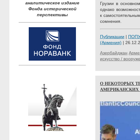
аналитическое издание
Грузии в основно
Фонда исторической
однако возможност
перспективы
к самостоятельны
сомнения.
Публикации
|
ПОП
(Армения)
| 26.12.
Азербайджан
Арме
искусство / вооруж
О НЕКОТОРЫХ Т
АМЕРИКАНСКИХ