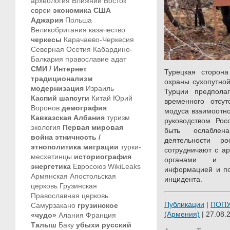
археология
Ближний Восток
евреи
экономика
США
Аджария
Польша
Великобритания
казачество
черкесы
Карачаево-Черкесия
Северная Осетия
Кабардино-
Балкария
православие
адат
СМИ / Интернет
Турецкая сторона
традиционализм
охраны сухопутно
модернизация
Израиль
Турции предпола
Каспий
шапсуги
Китай
Юрий
временного отсут
Воронов
демография
модуса взаимоотно
Кавказская Албания
туризм
руководством Рос
экология
Первая мировая
быть ослаблен
война
этничность /
деятельности ро
этнополитика
миграции
турки-
сотрудничают с а
месхетинцы
историография
органами и сп
энергетика
Евросоюз
WikiLeaks
информацией и по
Армянская Апостольская
инцидента.
церковь
Грузинская
Православная церковь
Публикации
|
ПОП
Самурзакано
грузинское
(Армения)
| 27.08.
«чудо»
Алания
Франция
Талыш
Баку
убыхи
русский