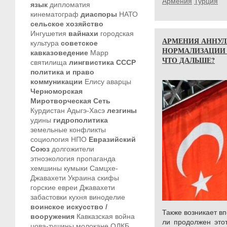
Армения
Турция
язык
дипломатия
кинематограф
диаспоры
НАТО
сельское хозяйство
Ингушетия
вайнахи
городская
АРМЕНИЯ АННУЛ
культура
советское
НОРМАЛИЗАЦИИ 
кавказоведение
Марр
ЧТО ДАЛЬШЕ?
святилища
лингвистика
СССР
политика и право
коммуникации
Елису
аварцы
Черноморская
Миротворческая Сеть
Курдистан
Адыгэ-Хасэ
лезгины
удины
гидрополитика
земельные конфликты
социология
НПО
Евразийский
Союз
долгожители
этноэкология
пропаганда
хемшины
кумыки
Самцхе-
Джавахети
Украина
скифы
горские евреи
Джавахети
забастовки
кухня
виноделие
воинское искусство /
Также возникает в
вооружения
Кавказская война
ли продолжен этот
цова-тушины
молокане
ОДКБ