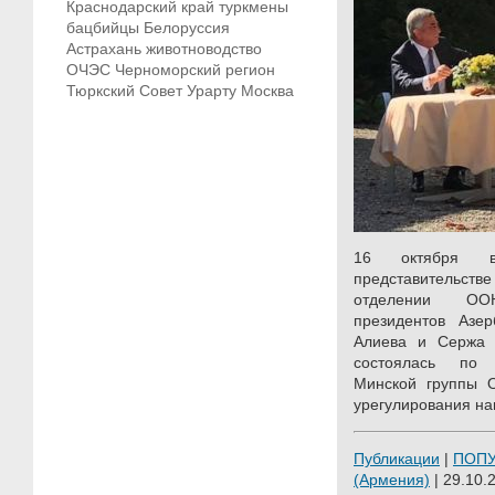
Краснодарский край
туркмены
бацбийцы
Белоруссия
Астрахань
животноводство
ОЧЭС
Черноморский регион
Тюркский Совет
Урарту
Москва
16 октября 
представительс
отделении ОО
президентов Азе
Алиева и Сержа С
состоялась по 
Минской группы 
урегулирования на
Публикации
|
ПОП
(Армения)
| 29.10.