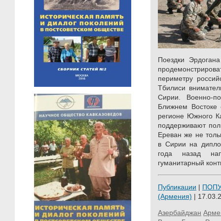
Поездки Эрдогана
продемонстрирова
периметру россий
Тбилиси внимател
Сирии. Военно-п
Ближнем Востоке 
регионе Южного Ка
поддерживают поли
Ереван же не толь
в Сирии на дипло
года назад на
гуманитарный конт
Публикации
|
ПОП
(Армения)
| 17.03.
Азербайджан
Арме