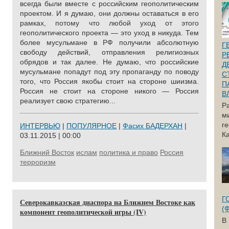
всегда были вместе с российским геополитическим
проектом. И я думаю, они должны оставаться в его
рамках, потому что любой уход от этого
геополитического проекта — это уход в никуда. Тем
более мусульмане в РФ получили абсолютную
Г
свободу действий, отправления религиозных
Р
обрядов и так далее. Не думаю, что российские
Д
мусульмане попадут под эту пропаганду по поводу
С
того, что Россия якобы стоит на стороне шиизма.
П
Россия не стоит на стороне никого — Россия
В
реализует свою стратегию...
Р
м
г
ИНТЕРВЬЮ
|
ПОПУЛЯРНОЕ
|
Фасих БАДЕРХАН
|
Ка
03.11.2015 | 00:00
Ближний Восток
ислам
политика и право
Россия
терроризм
Г
Северокавказская диаспора на Ближнем Востоке как
(
компонент геополитической игры (IV)
В