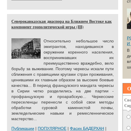
с
Северокавказская диаспора на Ближнем Востоке как
компонент геополитической игры (III)
Р
Относительно небольшое число
И
эмигрантов, находившихся в
В
окружении коренного населения,
д
воспринимавших их
вл
преимущественно враждебно, вело
ша
борьбу за выживание. Поэтому черкесы искали пути
сближения с правящими кругами стран проживания,
ценившими их главным образом за высокие боевые
качества... В период французского мандата черкесы
О
в Сирии четко разделились на две партии -
профранцузскую и проарабскую... Черкесские
Сво
переселенцы перенесли с собой свои методы
Си
обработки суровой каменистой почвы,
земледельческие навыки и ремесленническое
мастерство...
Публикации
|
ПОПУЛЯРНОЕ
|
Фасих БАДЕРХАН
|