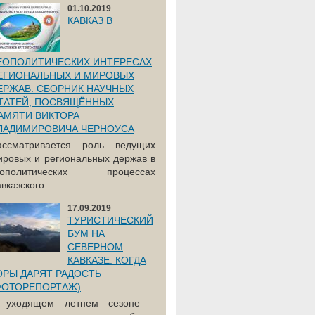
01.10.2019
КАВКАЗ В
ЕОПОЛИТИЧЕСКИХ ИНТЕРЕСАХ
ЕГИОНАЛЬНЫХ И МИРОВЫХ
ЕРЖАВ. СБОРНИК НАУЧНЫХ
ТАТЕЙ, ПОСВЯЩЁННЫХ
АМЯТИ ВИКТОРА
ЛАДИМИРОВИЧА ЧЕРНОУСА
ассматривается роль ведущих
ировых и региональных держав в
еополитических процессах
вказского...
17.09.2019
ТУРИСТИЧЕСКИЙ
БУМ НА
СЕВЕРНОМ
КАВКАЗЕ: КОГДА
ОРЫ ДАРЯТ РАДОСТЬ
ФОТОРЕПОРТАЖ)
 уходящем летнем сезоне –