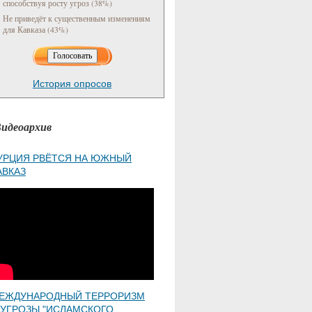
способствуя росту угроз (38%)
Не приведёт к существенным изменениям
для Кавказа (43%)
История опросов
идеоархив
УРЦИЯ РВЁТСЯ НА ЮЖНЫЙ
АВКАЗ
ЕЖДУНАРОДНЫЙ ТЕРРОРИЗМ
 УГРОЗЫ "ИСЛАМСКОГО