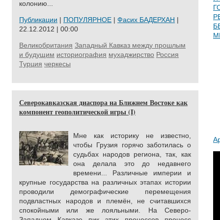
колонию...
Г
Р
Публикации
|
ПОПУЛЯРНОЕ
|
Фасих БАДЕРХАН
|
Б
22.12.2012 | 00:00
М
Великобритания
Западный Кавказ между прошлым
и будущим
историография
мухаджирство
Россия
Турция
черкесы
Северокавказская диаспора на Ближнем Востоке как
компонент геополитической игры (I)
Мне как историку не известно,
А
чтобы Грузия горячо заботилась о
судьбах народов региона, так, как
она делала это до недавнего
времени... Различные империи и
крупные государства на различных этапах истории
проводили демографические перемещения
подвластных народов и племён, не считавшихся
спокойными или же лояльными. На Северо-
Западном Кавказе пик этих процессов процесс