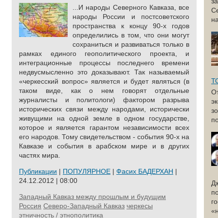
з
...И народы Северного Кавказа, все
С
народы России и постсоветского
н
пространства к концу 90-х годов
определились в том, что они могут
сохраниться и развиваться только в
рамках единого геополитического проекта, и
интеграционные процессы последнего времени
недвусмысленно это доказывают. Так называемый
Т
«черкесский вопрос» является и будет являться (в
таком виде, как о нем говорят отдельные
О
журналисты и политологи) фактором разрыва
э
исторических связи между народами, исторически
з
живущими на одной земле в одном государстве,
по
которое и является гарантом независимости всех
его народов. Тому свидетельством - события 90-х на
Кавказе и события в арабском мире и в других
частях мира.
Публикации
|
ПОПУЛЯРНОЕ
|
Фасих БАДЕРХАН
|
24.12.2012 | 08:00
Д
п
Западный Кавказ между прошлым и будущим
г
Россия
Северо-Западный Кавказ
черкесы
«
этничность / этнополитика