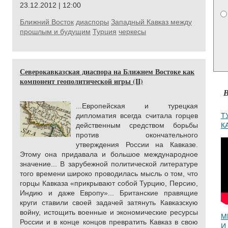
23.12.2012 | 12:00
Ближний Восток
диаспоры
Западный Кавказ между
прошлым и будущим
Турция
черкесы
Северокавказская диаспора на Ближнем Востоке как
компонент геополитической игры (II)
В
...Европейская и турецкая
дипломатия всегда считала горцев
Т
действенным средством борьбы
К
против окончательного
утверждения России на Кавказе.
Этому она придавала и большое международное
значение... В зарубежной политической литературе
того времени широко проводилась мысль о том, что
горцы Кавказа «прикрывают собой Турцию, Персию,
Индию и даже Европу»... Британские правящие
круги ставили своей задачей затянуть Кавказскую
войну, истощить военные и экономические ресурсы
М
России и в конце концов превратить Кавказ в свою
И