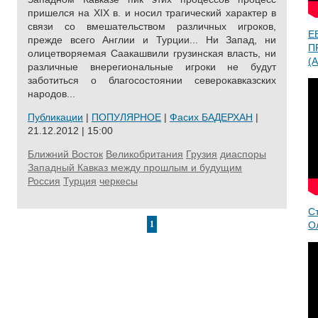
пришелся на ХIХ в. и носил трагический характер в
связи со вмешательством различных игроков,
Е
прежде всего Англии и Турции... Ни Запад, ни
П
олицетворяемая Саакашвили грузинская власть, ни
(A
различные внерегиональные игроки не будут
заботиться о благосостоянии северокавказских
народов...
Публикации
|
ПОПУЛЯРНОЕ
|
Фасих БАДЕРХАН
|
21.12.2012 | 15:00
Ближний Восток
Великобритания
Грузия
диаспоры
Западный Кавказ между прошлым и будущим
Россия
Турция
черкесы
С
1
О