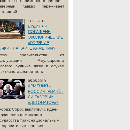
акроется он примерно в ноябре –
еверный Кавказ переживает
астоящий...
11.08.2019
БУДУТ ЛИ
ПОГАШЕНЫ
ЭКОЛОГИЧЕСКИЕ
«ГОРЯЧИЕ
ОЧКИ» НА КАРТЕ АРМЕНИИ?
тказ правительства от
ксплуатации Амулсарского
олотого рудника даже в случае
зитивного экспертного...
05.05.2019
АРМЕНИЯ –
РОССИЯ: РВАНЁТ
ЛИ ГАЗОВЫЙ
«ДЕТОНАТОР»?
жордж Сорос выступил с идеей
одчинения армянского
осударства транснациональным
неправительственным»