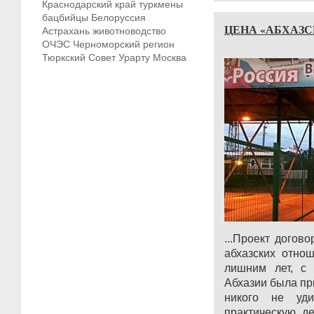
Краснодарский край
туркмены
бацбийцы
Белоруссия
ЦЕНА «АБХАЗ
Астрахань
животноводство
ОЧЭС
Черноморский регион
Тюркский Совет
Урарту
Москва
...Проект догов
абхазских отно
лишним лет, с 
Абхазии была при
никого не уд
практическую д