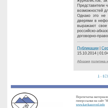
журналистов, ак
Представители ч
возможностей д
Однако это не 
дверями в нефо
выражают свое
российско-абхаз
договорно-право
Публикации
|
Се
15.10.2014 | 01:0
Абхазия
политика 
1
...
6
7
Перепечатка материало
гиперссылки на сайт "
www.kavkazoved.info