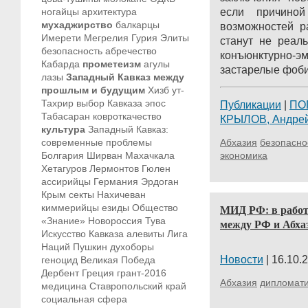
ногайцы
архитектура
если причиной
мухаджирство
балкарцы
возможностей р
Имерети
Мегрелия
Гурия
Элиты
станут не реал
безопасность
абречество
конъюнктурно-э
Кабарда
прометеизм
агулы
застарелые фобии
лазы
Западный Кавказ между
прошлым и будущим
Хизб ут-
Тахрир
выбор Кавказа
эпос
Публикации
|
ПО
Табасаран
ковроткачество
КРЫЛОВ, Андре
культура
Западный Кавказ:
современные проблемы
Абхазия
безопасно
Болгария
Ширван
Махачкала
экономика
Хетагуров
Лермонтов
Гюлен
ассирийцы
Германия
Эрдоган
Крым
секты
Нахичеван
киммерийцы
езиды
Общество
МИД РФ: в работ
«Знание»
Новороссия
Тува
между РФ и Абхаз
Искусство Кавказа
алевиты
Лига
Наций
Пушкин
духоборы
Новости
| 16.10.2
геноцид
Великая Победа
Дербент
Греция
грант-2016
Абхазия
дипломат
медицина
Ставропольский край
социальная сфера