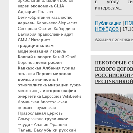
археология
Ближний Восток
в угоду сию
евреи
экономика
США
интересам...
Аджария
Польша
Великобритания
казачество
черкесы
Карачаево-Черкесия
Публикации
|
ПО
Северная Осетия
Кабардино-
НЕФЁДОВ
| 17.1
Балкария
православие
адат
Абхазия
политика 
СМИ / Интернет
традиционализм
модернизация
Израиль
Каспий
шапсуги
Китай
Юрий
НЕКОТОРЫЕ С
Воронов
демография
Кавказская Албания
туризм
НОВОГО ДОГО
экология
Первая мировая
РОССИЙСКОЙ 
война
этничность /
РЕСПУБЛИКОЙ
этнополитика
миграции
турки-
месхетинцы
историография
энергетика
Евросоюз
WikiLeaks
Армянская Апостольская
церковь
Грузинская
Православная церковь
Самурзакано
грузинское
«чудо»
Алания
Франция
Талыш
Баку
убыхи
русский