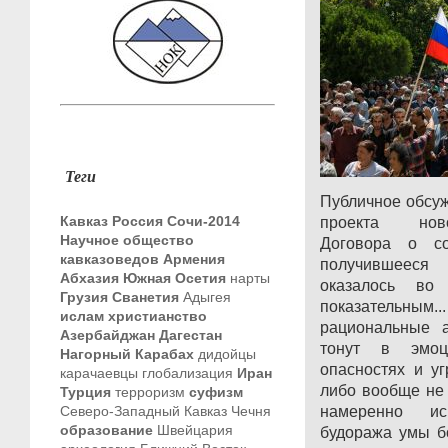
Теги
Публичное обсу
Кавказ
Россия
Сочи-2014
проекта ново
Научное общество
Договора о со
кавказоведов
Армения
получившееся
Абхазия
Южная Осетия
нарты
оказалось во
Грузия
Сванетия
Адыгея
показательны
ислам
христианство
рациональные 
Азербайджан
Дагестан
тонут в эмоц
Нагорный Карабах
дидойцы
опасностях и уг
карачаевцы
глобализация
Иран
либо вообще не 
Турция
терроризм
суфизм
Северо-Западный Кавказ
Чечня
намеренно ис
образование
Швейцария
будоража умы б