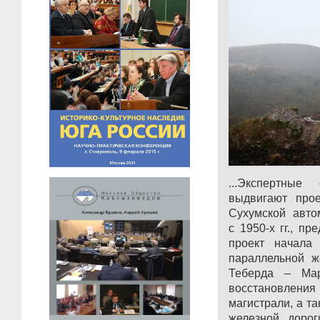
...Экспертные
выдвигают прое
Сухумской авто
с 1950-х гг., п
проект начала 
параллельной ж
Теберда – Мар
восстановле
магистрали, а т
железной доро