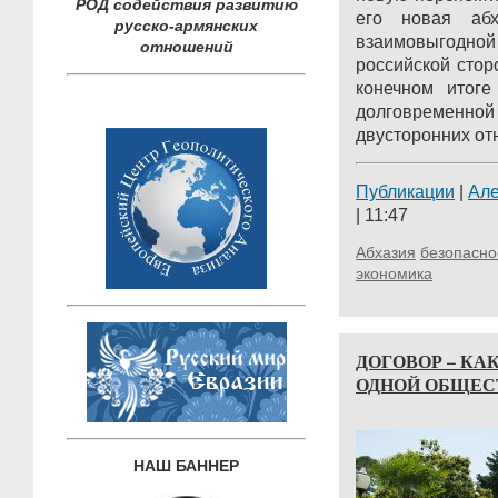
РОД содействия развитию
его новая абх
русско-армянских
взаимовыгод
отношений
российской стор
конечном итоге
долговремен
двусторонних отн
Публикации
|
Ал
| 11:47
Абхазия
безопасно
экономика
ДОГОВОР – КА
ОДНОЙ ОБЩЕС
НАШ БАННЕР