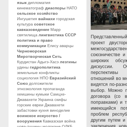
язык
дипломатия
кинематограф
диаспоры
НАТО
сельское хозяйство
Ингушетия
вайнахи
городская
культура
советское
кавказоведение
Марр
святилища
лингвистика
СССР
Представленный
политика и право
проект двустор
коммуникации
Елису
аварцы
межгосудар
Черноморская
союзничестве и
Миротворческая Сеть
широких обсу
Курдистан
Адыгэ-Хасэ
лезгины
дискуссии. 
удины
гидрополитика
перспективы 
земельные конфликты
социология
НПО
Евразийский
отношений во мн
Союз
долгожители
видятся по-разно
этноэкология
пропаганда
выбор. Можно п
хемшины
кумыки
Самцхе-
договора (со 
Джавахети
Украина
скифы
поправками) и 
горские евреи
Джавахети
имеющийся по
забастовки
кухня
виноделие
проблем респу
воинское искусство /
другим путем и 
вооружения
Кавказская война
заключения нов
цова-тушины
молокане
ОДКБ