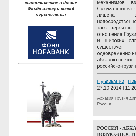
механизмов в
аналитическое издание
Фонда исторической
Сухума привел к 
перспективы
лишена во
непосредственно
того, вероятны
отношения Грузи
и широких слоя
существует 
одновременно н
абхазско-осети
российско-грузин
Публикации
|
Ни
27.10.2014 | 11:2
Абхазия
Грузия
ди
Россия
РОССИЯ - АБХ
ВОЗМОЖНОСТ