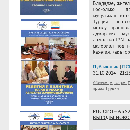
Блададзе, жител
несколько пр
мусульман, кот
Турции, пытаю
между правосл
аджарских мус
агентство IPN 
материал под н
Кахетия, как втор
Публикации
|
ПО
31.10.2014 | 21:1
Абхазия
Аджария
Г
право
Турция
РОССИЯ – АБХ
ВЫГОДЫ НОВО