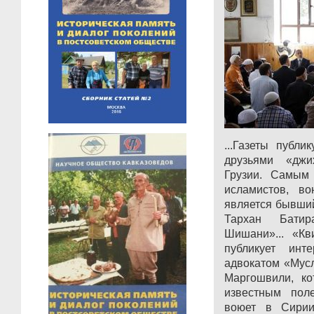
...Газеты публ
друзьями «джи
Грузии. Самым
исламистов, в
является бывши
Тархан Бати
Шишани»... «Кв
публикует инт
адвокатом «Мус
Маргошвили, к
известным пол
воюет в Сирии