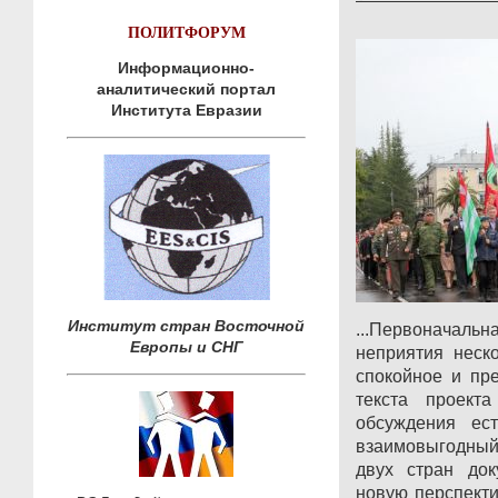
ПОЛИТФОРУМ
Информационно-
аналитический портал
Института Евразии
Институт стран Восточной
...Первоначал
Европы и СНГ
неприятия неск
спокойное и пр
текста проект
обсуждения ес
взаимовыгодны
двух стран док
новую перспект