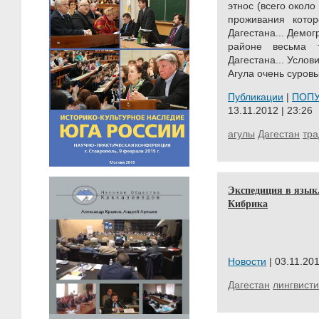
этнос (всего около
проживания котор
Дагестана... Демо
районе весьма 
Дагестана... Услов
Агула очень суровы
Публикации
|
ПОП
13.11.2012 | 23:26
агулы
Дагестан
тр
Экспедиция в язык
Кибрика
Новости
| 03.11.201
Дагестан
лингвисти