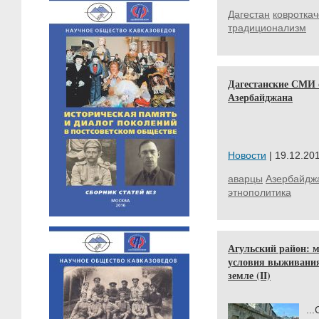
Дагестан
ковроткач
традиционализм
Дагестанские СМИ о
Азербайджана
Новости
| 19.12.201
аварцы
Азербайдж
этнополитика
Агульский район: 
условия выживания
земле (II)
..