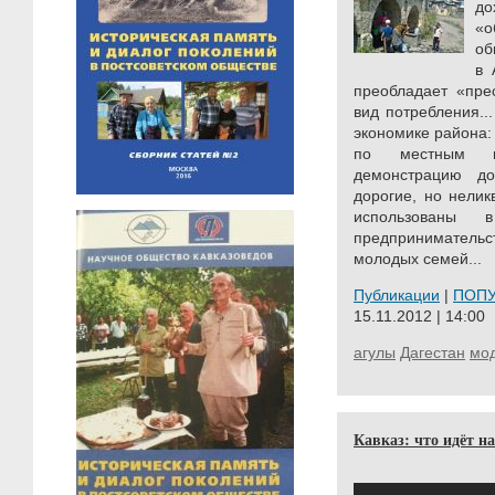
д
«о
об
в 
преобладает «пре
вид потребления..
экономике района:
по местным м
демонстрацию до
дорогие, но нелик
использованы 
предпринимательст
молодых семей...
Публикации
|
ПОП
15.11.2012 | 14:00
агулы
Дагестан
мо
Кавказ: что идёт н