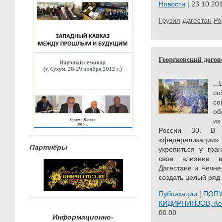
Новости
| 23.10.201
Грузия
Дагестан
Ро
Георгиевский догово
..
с
с
об
их
России 30. В 
«федерализаци
Партнёры
укрепиться у гра
свое влияние 
Дагестане и Чечн
создать целый ряд
Публикации
|
ПОП
КИДИРНИЯЗОВ, К
00:00
Информационно-