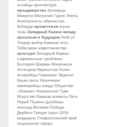
ногайцы
архитектура
мухаджирство
балкарцы
Имерети
Мегрелия
Гурия
Элиты
безопасность
абречество
Кабарда
прометеизм
агулы
лазы
Западный Кавказ между
прошлым и будущим
Хизб ут-
Тахрир
выбор Кавказа
эпос
Табасаран
ковроткачество
культура
Западный Кавказ:
современные проблемы
Болгария
Ширван
Махачкала
Хетагуров
Лермонтов
Гюлен
ассирийцы
Германия
Эрдоган
Крым
секты
Нахичеван
киммерийцы
езиды
Общество
«Знание»
Новороссия
Тува
Искусство Кавказа
алевиты
Лига
Наций
Пушкин
духоборы
геноцид
Великая Победа
Дербент
Греция
грант-2016
медицина
Ставропольский край
социальная сфера