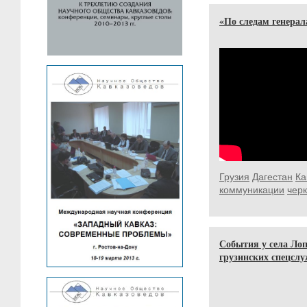
«По следам генера
Грузия
Дагестан
Ка
коммуникации
чер
События у села Ло
грузинских спецслу