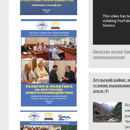
Дагестан
ислам
Ка
традиционализм
Агульский район: 
условия выживания
земле (I)
Аг
н
ра
Чи
(и