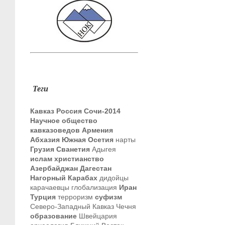
Теги
Кавказ
Россия
Сочи-2014
Научное общество
кавказоведов
Армения
Абхазия
Южная Осетия
нарты
Грузия
Сванетия
Адыгея
ислам
христианство
Азербайджан
Дагестан
Нагорный Карабах
дидойцы
карачаевцы
глобализация
Иран
Турция
терроризм
суфизм
Северо-Западный Кавказ
Чечня
образование
Швейцария