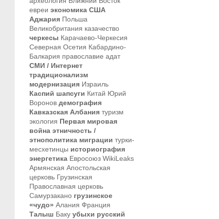
археология
Ближний Восток
евреи
экономика
США
Аджария
Польша
Великобритания
казачество
черкесы
Карачаево-Черкесия
Северная Осетия
Кабардино-
Балкария
православие
адат
СМИ / Интернет
традиционализм
модернизация
Израиль
Каспий
шапсуги
Китай
Юрий
Воронов
демография
Кавказская Албания
туризм
экология
Первая мировая
война
этничность /
этнополитика
миграции
турки-
месхетинцы
историография
энергетика
Евросоюз
WikiLeaks
Армянская Апостольская
церковь
Грузинская
Православная церковь
Самурзакано
грузинское
«чудо»
Алания
Франция
Талыш
Баку
убыхи
русский