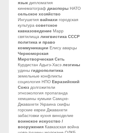
язык
дипломатия
кинематограф
диаспоры
НАТО
сельское хозяйство
Ингушетия
вайнахи
городская
культура
советское
кавказоведение
Марр
святилища
лингвистика
СССР
политика и право
коммуникации
Елису
аварцы
Черноморская
Миротворческая Сеть
Курдистан
Адыгэ-Хасэ
лезгины
удины
гидрополитика
земельные конфликты
социология
НПО
Евразийский
Союз
долгожители
этноэкология
пропаганда
хемшины
кумыки
Самцхе-
Джавахети
Украина
скифы
горские евреи
Джавахети
забастовки
кухня
виноделие
воинское искусство /
вооружения
Кавказская война
цова-тушины
молокане
ОДКБ