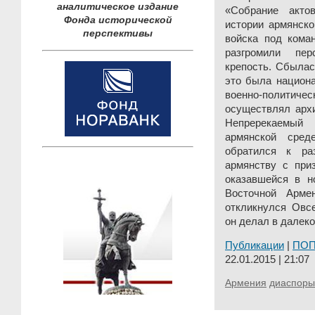
аналитическое издание
«Собрание акто
Фонда исторической
истории армянског
перспективы
войска под кома
разгромили пе
крепость. Сбылас
это была национа
военно-политич
осуществлял архи
Непререкаемый
армянской сред
обратился к ра
армянству с при
оказавшейся в н
Восточной Арме
откликнулся Овс
он делал в далеко
Публикации
|
ПО
22.01.2015 | 21:07
Армения
диаспоры