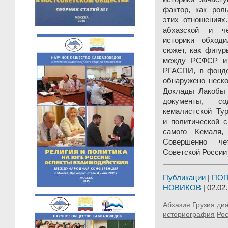
фактор, как рол
этих отношениях
абхазской и че
историки обход
сюжет, как фигу
между РСФСР и 
РГАСПИ, в фонде
обнаружено неско
Доклады Лакобы
документы, с
кемалистской Тур
и политической с
самого Кемаля, 
Совершенно че
Советской России 
Публикации
|
ПО
НОВИКОВ
| 02.02.
Абхазия
Грузия
ди
историография
Ро