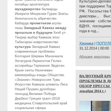
Культурно-Делово
ногайцы
архитектура
при поддержке То
мухаджирство
балкарцы
РФ, Посольства Р
Имерети
Мегрелия
Гурия
Элиты
диаспоры... Вы
безопасность
абречество
значение собств
Кабарда
прометеизм
агулы
ВДНХ, посещаемо
лазы
Западный Кавказ между
года в год...
прошлым и будущим
Хизб ут-
Тахрир
выбор Кавказа
эпос
Табасаран
ковроткачество
Хроника
|
ПОПУЛ
культура
Западный Кавказ:
31.12.2014 | 00:00
современные проблемы
Болгария
Ширван
Махачкала
Абхазия
диаспоры
Хетагуров
Лермонтов
Гюлен
ассирийцы
Германия
Эрдоган
Крым
секты
Нахичеван
киммерийцы
езиды
Общество
ВАЛЮТНЫЙ КРИ
«Знание»
Новороссия
Тува
ПРОБЛЕМЫ В Д
Искусство Кавказа
алевиты
Лига
ОБЗОР ПРЕССЫ А
Наций
Пушкин
духоборы
декабря 2014 г.)
геноцид
Великая Победа
Дербент
Греция
грант-2016
медицина
Ставропольский край
социальная сфера