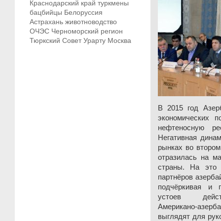
Краснодарский край
туркмены
бацбийцы
Белоруссия
Астрахань
животноводство
ОЧЭС
Черноморский регион
Тюркский Совет
Урарту
Москва
В 2015 год Азер
экономических п
нефтеносную ре
Негативная дина
рынках во втором
отразилась на ма
страны. На это
партнёров азерба
подчёркивая и п
устоев действ
Американо-азе
выглядят для рук