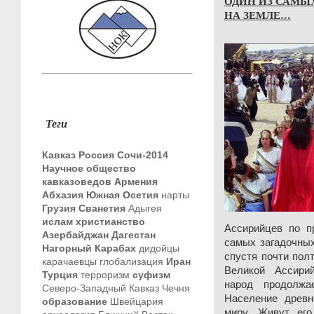
ОДИН ИЗ САМЫ
НА ЗЕМЛЕ…
Теги
Кавказ
Россия
Сочи-2014
Научное общество
кавказоведов
Армения
Абхазия
Южная Осетия
нарты
Грузия
Сванетия
Адыгея
ислам
христианство
Ассирийцев по п
Азербайджан
Дагестан
самых загадочных
Нагорный Карабах
дидойцы
спустя почти пол
карачаевцы
глобализация
Иран
Великой Ассири
Турция
терроризм
суфизм
народ продолжа
Северо-Западный Кавказ
Чечня
Население древн
образование
Швейцария
миру. Живут его