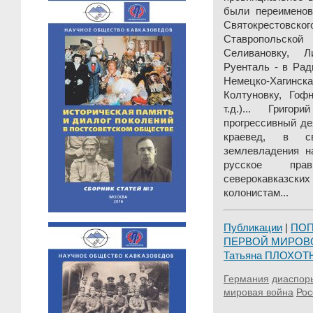
были переименов
Святокрестовск
Ставропольской
Селивановку, 
Руенталь - в Рад
Немецко-Хагинска
Колтуновку, Гоф
т.д.)... Григо
прогрессивный де
краевед, в св
землевладения н
русское пра
северокавказ
колонистам...
Публикации
|
ПО
ПЕРВОЙ МИРОВ
Татьяна ПЛОХО
Германия
диаспор
мировая война
Рос