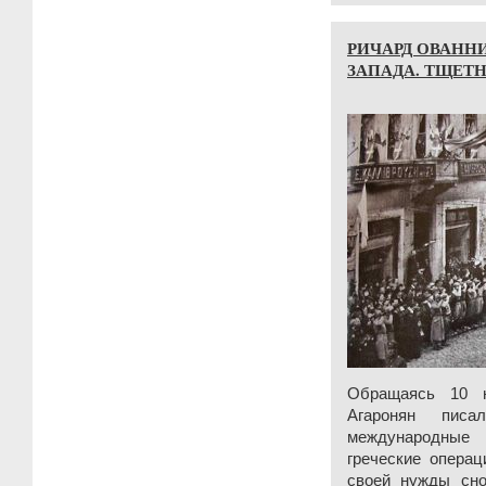
РИЧАРД ОВАНН
ЗАПАДА. ТЩЕТ
Обращаясь 10 н
Агаронян пис
международные
греческие операц
своей нужды сн