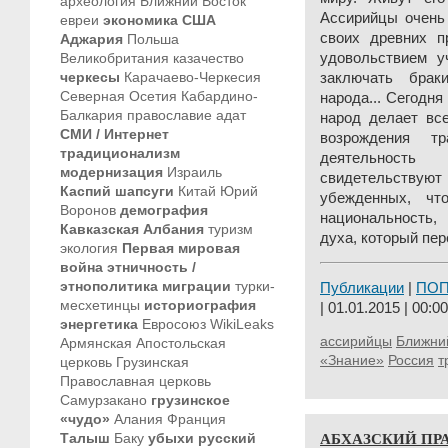
археология
Ближний Восток
Ассирийцы очень 
евреи
экономика
США
своих древних п
Аджария
Польша
Великобритания
казачество
удовольствием у
черкесы
Карачаево-Черкесия
заключать брак
Северная Осетия
Кабардино-
народа... Сегодн
Балкария
православие
адат
народ делает вс
СМИ / Интернет
возрождения т
традиционализм
деятельност
модернизация
Израиль
свидетельствую
Каспий
шапсуги
Китай
Юрий
убежденных, чт
Воронов
демография
национальность,
Кавказская Албания
туризм
духа, который пер
экология
Первая мировая
война
этничность /
этнополитика
миграции
турки-
Публикации
|
ПО
месхетинцы
историография
| 01.01.2015 | 00:00
энергетика
Евросоюз
WikiLeaks
ассирийцы
Ближни
Армянская Апостольская
«Знание»
Россия
т
церковь
Грузинская
Православная церковь
Самурзакано
грузинское
«чудо»
Алания
Франция
АБХАЗСКИЙ ПРА
Талыш
Баку
убыхи
русский