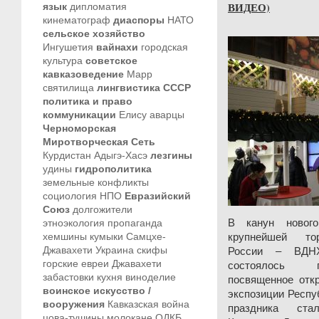
ВИДЕО)
язык
дипломатия
кинематограф
диаспоры
НАТО
сельское хозяйство
Ингушетия
вайнахи
городская
культура
советское
кавказоведение
Марр
святилища
лингвистика
СССР
политика и право
коммуникации
Елису
аварцы
Черноморская
Миротворческая Сеть
Курдистан
Адыгэ-Хасэ
лезгины
удины
гидрополитика
земельные конфликты
социология
НПО
Евразийский
Союз
долгожители
этноэкология
пропаганда
В канун новог
хемшины
кумыки
Самцхе-
крупнейшей тор
Джавахети
Украина
скифы
России – ВДНХ
горские евреи
Джавахети
состоялось п
забастовки
кухня
виноделие
посвященное отк
воинское искусство /
экспозиции Респу
вооружения
Кавказская война
праздника ст
цова-тушины
молокане
ОДКБ