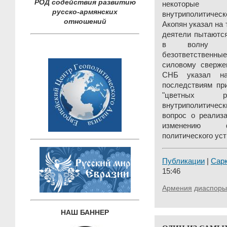
РОД содействия развитию
некоторые
русско-армянских
внутриполитическ
отношений
Акопян указал на 
деятели пытаются
в волну ава
безответствен
силовому сверже
СНБ указал на
последствиям пр
"цветных ре
внутриполитиче
вопрос о реализа
изменению фо
политического уст
Публикации
|
Сар
15:46
Армения
диаспоры
НАШ БАННЕР