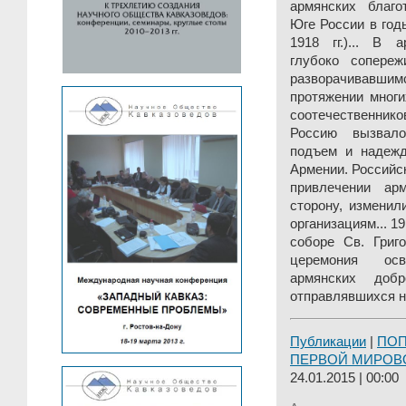
армянских благо
Юге России в год
1918 гг.)... В 
глубоко сопереж
разворачивавши
протяжении многи
соотечественни
Россию вызвало
подъем и надеж
Армении. Российс
привлечении ар
сторону, изменил
организациям... 1
соборе Св. Григ
церемония ос
армянских добр
отправлявшихся на
Публикации
|
ПО
ПЕРВОЙ МИРОВ
24.01.2015 | 00:00