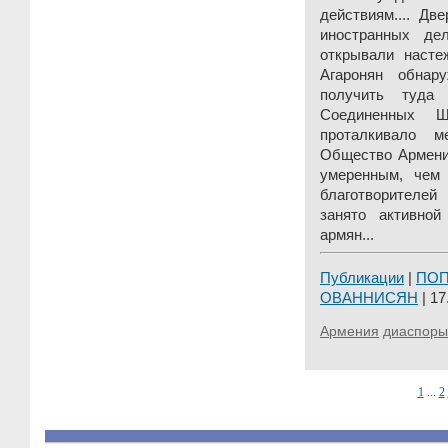
действиям.... Дв
иностранных де
открывали насте
Агаронян обнар
получить туда
Соединенных Ш
проталкивало м
Общество Армени
умеренным, чем
благотворителе
занято активно
армян...
Публикации
|
ПО
ОВАННИСЯН
| 17
Армения
диаспоры
1
...
2