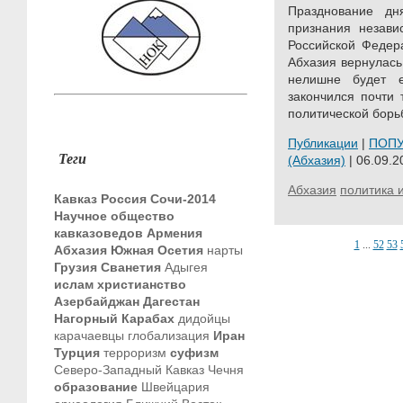
Празднование дн
признания незави
Российской Федер
Абхазия вернулась
нелишне будет 
закончился почти
политической борь
Публикации
|
ПОП
Теги
(Абхазия)
| 06.09.2
Абхазия
политика 
Кавказ
Россия
Сочи-2014
Научное общество
кавказоведов
Армения
1
...
52
53
Абхазия
Южная Осетия
нарты
Грузия
Сванетия
Адыгея
ислам
христианство
Азербайджан
Дагестан
Нагорный Карабах
дидойцы
карачаевцы
глобализация
Иран
Турция
терроризм
суфизм
Северо-Западный Кавказ
Чечня
образование
Швейцария