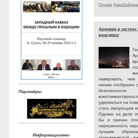
Грузия
Азербайджа
Армения в системе
координат
Г
Ар
вр
го
в
лавировать, чем
линию сообразно 
безопасности.
Партнёры
комплиментарност
удержаться на плав
стать связующим м
Однако на деле эт
бы и причин это
нерешенность кара
лучшим образо
Информационно-
экономической ж