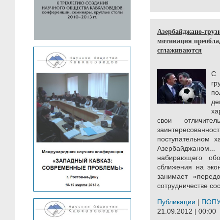
Азербайджано-груз
мотивация преобла
сглаживаются
С 
гр
п
де
ха
свои отличите
заинтересован
поступательном х
Азербайджаном.
набирающего обор
сближения на эко
занимает «перед
сотрудничестве сос
Публикации
|
ПОП
21.09.2012 | 00:00