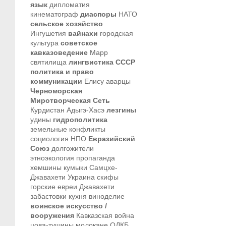
язык
дипломатия
кинематограф
диаспоры
НАТО
сельское хозяйство
Ингушетия
вайнахи
городская
культура
советское
кавказоведение
Марр
святилища
лингвистика
СССР
политика и право
коммуникации
Елису
аварцы
Черноморская
Миротворческая Сеть
Курдистан
Адыгэ-Хасэ
лезгины
удины
гидрополитика
земельные конфликты
социология
НПО
Евразийский
Союз
долгожители
этноэкология
пропаганда
хемшины
кумыки
Самцхе-
Джавахети
Украина
скифы
горские евреи
Джавахети
забастовки
кухня
виноделие
воинское искусство /
вооружения
Кавказская война
цова-тушины
молокане
ОДКБ