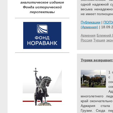
аналитическое издание
одной надежной с
Фонда исторической
весьма ненадежно
перспективы
не имеет полноценн
Публикации
|
ПОП
(Армения)
| 18.09.
Армения
Ближний 
Россия
Турция
эко
Турция возвращает
1 
с 
со
со
Ад
многолетнего лид
край окончательно
Аджария стала 
Грузии. Сюда пер