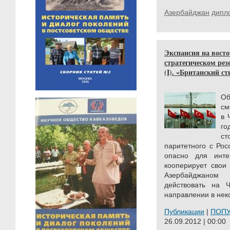
Азербайджан
дипл
Экспансия на восто
стратегическом ре
(I). «Британский ст
О
см
в 
го
ст
паритетного с Ро
опасно для инте
кооперирует свои
Азербайджаном 
действовать на 
направлении в нек
Публикации
|
ПОП
26.09.2012 | 00:00