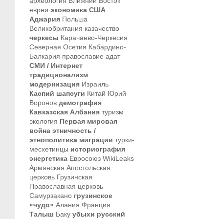
археология
Ближний Восток
евреи
экономика
США
Аджария
Польша
Великобритания
казачество
черкесы
Карачаево-Черкесия
Северная Осетия
Кабардино-
Балкария
православие
адат
СМИ / Интернет
традиционализм
модернизация
Израиль
Каспий
шапсуги
Китай
Юрий
Воронов
демография
Кавказская Албания
туризм
экология
Первая мировая
война
этничность /
этнополитика
миграции
турки-
месхетинцы
историография
энергетика
Евросоюз
WikiLeaks
Армянская Апостольская
церковь
Грузинская
Православная церковь
Самурзакано
грузинское
«чудо»
Алания
Франция
Талыш
Баку
убыхи
русский