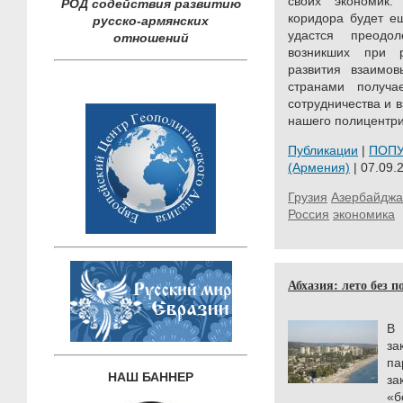
своих экономик.
РОД содействия развитию
коридора будет е
русско-армянских
удастся преодол
отношений
возникших при 
развития взаимов
странами получа
сотрудничества и 
нашего полицентри
Публикации
|
ПОП
(Армения)
| 07.09.
Грузия
Азербайджа
Россия
экономика
Абхазия: лето без 
В 
з
п
НАШ БАННЕР
з
«