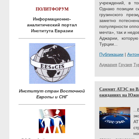
учреждений, в то
ПОЛИТФОРУМ
Однако позиции с
грузинского през
Информационно-
заметно потеснен
аналитический портал
популярности оппо
Института Евразии
мечта», так и нед
Аджарии, которую
Турции...
Публикации
|
Анто
Аджария
Грузия
Ту
Саммит АТЭС во Вл
Институт стран Восточной
ожиданиях на Южн
Европы и СНГ
.
эк
АТ
ст
но