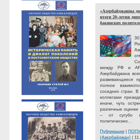
«Азербайджанцы до
итоги 20-летия ди
бакинских политол
30
Р
А
от
Со
между РФ и АР.
Азербайджана всег
развивающиеся пр
полное взаимоп
соседних стран. В
коллегами президе
иначе, чуть остр
различные оценки 
– от сугубо пр
политических...
Публикации
|
ПОП
(Азербайджан)
| 11