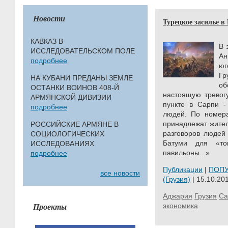
Новости
Турецкое засилье в
КАВКАЗ В
В 
ИССЛЕДОВАТЕЛЬСКОМ ПОЛЕ
Ан
подробнее
юг
Г
НА КУБАНИ ПРЕДАНЫ ЗЕМЛЕ
об
ОСТАНКИ ВОИНОВ 408-Й
настоящую тревогу
АРМЯНСКОЙ ДИВИЗИИ
пункте в Сарпи -
подробнее
людей. По номера
принадлежат жител
РОССИЙСКИЕ АРМЯНЕ В
разговоров людей 
СОЦИОЛОГИЧЕСКИХ
Батуми для «тог
ИССЛЕДОВАНИЯХ
павильоны...»
подробнее
Публикации
|
ПОП
все новости
(Грузия)
| 15.10.201
Аджария
Грузия
Са
Проекты
экономика