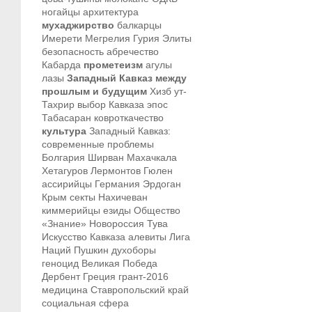
ногайцы
архитектура
мухаджирство
балкарцы
Имерети
Мегрелия
Гурия
Элиты
безопасность
абречество
Кабарда
прометеизм
агулы
лазы
Западный Кавказ между
прошлым и будущим
Хизб ут-
Тахрир
выбор Кавказа
эпос
Табасаран
ковроткачество
культура
Западный Кавказ:
современные проблемы
Болгария
Ширван
Махачкала
Хетагуров
Лермонтов
Гюлен
ассирийцы
Германия
Эрдоган
Крым
секты
Нахичеван
киммерийцы
езиды
Общество
«Знание»
Новороссия
Тува
Искусство Кавказа
алевиты
Лига
Наций
Пушкин
духоборы
геноцид
Великая Победа
Дербент
Греция
грант-2016
медицина
Ставропольский край
социальная сфера