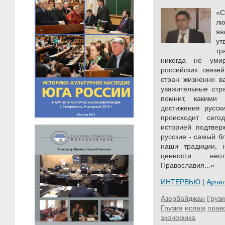
«С
л
яв
у
тр
никогда не умир
российских связе
стран жизненно в
уважительные стр
помнит, какими
достижения русски
происходит сего
историей подтвер
русские - самый б
наши традиции, 
ценности нео
Православия...»
ИНТЕРВЬЮ
|
Арчи
Азербайджан
Груз
Грузия
ислам
прав
экономика