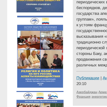
периодических 
беспорядков, д
государства ап
группам», лояль
к устоям франц
государственно
высказывания «
традиционно сл
периодической 
стороны Баку, 
продвижения св
различных межд
Публикации
|
А
20:10
Азербайджан
Арме
Франция
энергетик