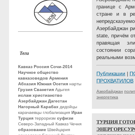
границе с Арм
стране и в ре
непредсказу
Азербайджан ри
state, причём о
правящая эл
состоянии сор
Теги
реальными воз
Кавказ
Россия
Сочи-2014
Научное общество
Публикации
|
П
кавказоведов
Армения
ПРОХВАТИЛОВ
Абхазия
Южная Осетия
нарты
Грузия
Сванетия
Адыгея
Азербайджан
полит
ислам
христианство
энергетика
Азербайджан
Дагестан
Нагорный Карабах
дидойцы
карачаевцы
глобализация
Иран
Турция
терроризм
суфизм
ТУРЦИЯ ГОТО
Северо-Западный Кавказ
Чечня
ЭНЕРГОРЕСУР
образование
Швейцария