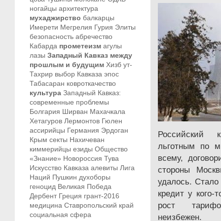
ногайцы
архитектура
мухаджирство
балкарцы
Имерети
Мегрелия
Гурия
Элиты
безопасность
абречество
Кабарда
прометеизм
агулы
лазы
Западный Кавказ между
прошлым и будущим
Хизб ут-
Тахрир
выбор Кавказа
эпос
Табасаран
ковроткачество
культура
Западный Кавказ:
современные проблемы
Болгария
Ширван
Махачкала
Хетагуров
Лермонтов
Гюлен
ассирийцы
Германия
Эрдоган
Российский 
Крым
секты
Нахичеван
льготным по м
киммерийцы
езиды
Общество
всему, договор
«Знание»
Новороссия
Тува
Искусство Кавказа
алевиты
Лига
стороны Москв
Наций
Пушкин
духоборы
удалось. Стало
геноцид
Великая Победа
кредит у кого-
Дербент
Греция
грант-2016
рост тариф
медицина
Ставропольский край
социальная сфера
неизбежен.