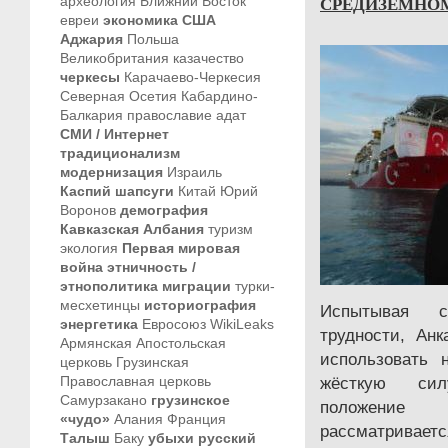
СРЕДИЗЕМНО
археология
Ближний Восток
евреи
экономика
США
Аджария
Польша
Великобритания
казачество
черкесы
Карачаево-Черкесия
Северная Осетия
Кабардино-
Балкария
православие
адат
СМИ / Интернет
традиционализм
модернизация
Израиль
Каспий
шапсуги
Китай
Юрий
Воронов
демография
Кавказская Албания
туризм
экология
Первая мировая
война
этничность /
этнополитика
миграции
турки-
месхетинцы
историография
Испытывая се
энергетика
Евросоюз
WikiLeaks
трудности, Анк
Армянская Апостольская
использовать 
церковь
Грузинская
Православная церковь
жёсткую сил
Самурзакано
грузинское
положение 
«чудо»
Алания
Франция
рассматривае
Талыш
Баку
убыхи
русский