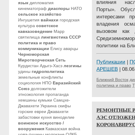
влияния насл
язык
дипломатия
кинематограф
диаспоры
НАТО
Порты». Обусл
сельское хозяйство
интересами п
Ингушетия
вайнахи
городская
владения осм
культура
советское
вызовом как 
кавказоведение
Марр
святилища
лингвистика
СССР
Средиземномор
политика и право
политики на Бл
коммуникации
Елису
аварцы
Черноморская
Миротворческая Сеть
Публикации
|
П
Курдистан
Адыгэ-Хасэ
лезгины
АРЕШЕВ
| 08.06
удины
гидрополитика
земельные конфликты
Ближний Восток
ди
социология
НПО
Евразийский
политика и право
Т
Союз
долгожители
этноэкология
пропаганда
хемшины
кумыки
Самцхе-
Джавахети
Украина
скифы
РЕМОНТНЫЕ Р
горские евреи
Джавахети
АЭС ОТЛОЖЕН
забастовки
кухня
виноделие
КОРОНАВИРУС
воинское искусство /
вооружения
Кавказская война
цова-тушины
молокане
ОДКБ