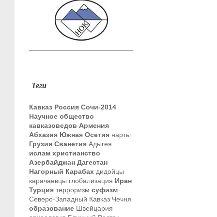
Теги
Кавказ
Россия
Сочи-2014
Научное общество
кавказоведов
Армения
Абхазия
Южная Осетия
нарты
Грузия
Сванетия
Адыгея
ислам
христианство
Азербайджан
Дагестан
Нагорный Карабах
дидойцы
карачаевцы
глобализация
Иран
Турция
терроризм
суфизм
Северо-Западный Кавказ
Чечня
образование
Швейцария