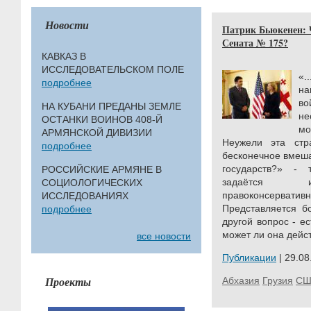
Новости
Патрик Бьюкенен: 
Сената № 175?
КАВКАЗ В
ИССЛЕДОВАТЕЛЬСКОМ ПОЛЕ
«
подробнее
на
во
НА КУБАНИ ПРЕДАНЫ ЗЕМЛЕ
н
ОСТАНКИ ВОИНОВ 408-Й
м
АРМЯНСКОЙ ДИВИЗИИ
Неужели эта стр
подробнее
бесконечное вмеша
государств?» - 
РОССИЙСКИЕ АРМЯНЕ В
задаётся из
СОЦИОЛОГИЧЕСКИХ
правоконсерв
ИССЛЕДОВАНИЯХ
Представляется б
подробнее
другой вопрос - е
может ли она дейст
все новости
Публикации
| 29.08
Проекты
Абхазия
Грузия
СШ