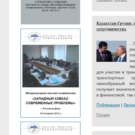
Казахстан-Грузия:
сотрудничества
.
р
со
аз
яв
для участия в тра
транспортных п
своеобразный м
получает значител
в финансовой, так
Публикации
|
Леон
Грузия