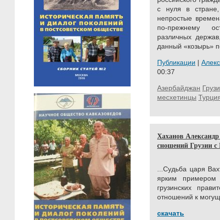
с нуля в стране,
непростые времена
по-прежнему ос
различных держав
данный «козырь» п
Публикации
|
Алек
00:37
Азербайджан
Груз
месхетинцы
Турци
Хаханов Александр
сношений Грузии с Р
...Судьба царя Ва
ярким примером х
грузинских прави
отношений к могущ
скачать