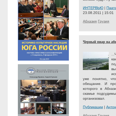
ИНТЕРВЬЮ
|
Паат
23.08.2011 | 15:01
Абхазия
Грузия
Черный пиар на аб
..
ка
п
вы
ис
уже понятно, чт
обещание. И про
которого в Абхаз
скамье подсудимых
организовал.
Публикации
|
Анто
Абхазия
Грузия