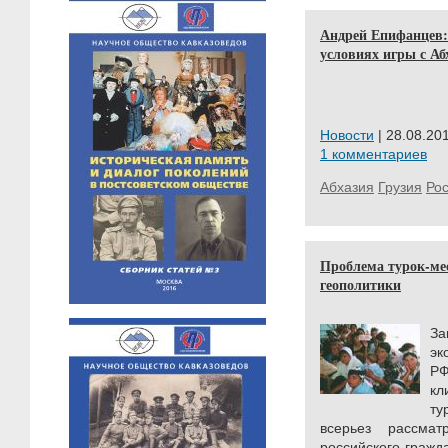
Андрей Епифанцев:
условиях игры с А
Новости
| 28.08.201
1 комментариев
Абхазия
Грузия
Ро
Проблема турок-ме
геополитики
За
эк
РФ
кл
ту
всерьез рассма
российского гражд