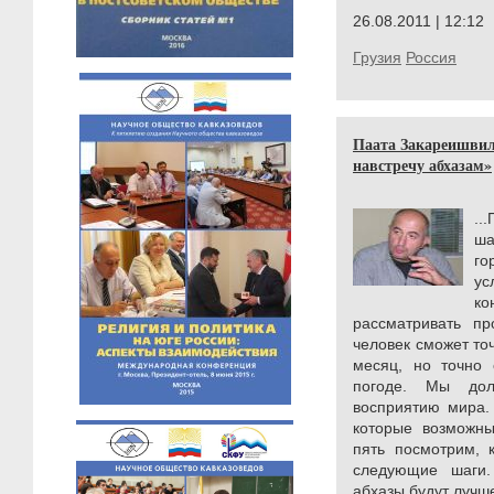
26.08.2011 | 12:12
Грузия
Россия
Паата Закареишвил
навстречу абхазам»
..
ша
го
у
к
рассматривать п
человек сможет точ
месяц, но точно 
погоде. Мы дол
восприятию мира.
которые возможны
пять посмотрим, 
следующие шаги.
абхазы будут лучше