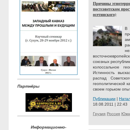
Причины этнотерр
постсоветском прос
осетинского)
В
п
ам
ра
не
восточноевропей
союзных республик
колоссальное гео
Истинность выска
распад Советско
геополитической к
Партнёры
своем горьком опыт
Публикации
|
Ната
18.08.2011 | 22:43
Грузия
Россия
Южн
Информационно-