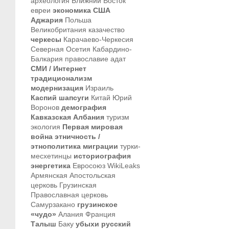
археология
Ближний Восток
евреи
экономика
США
Аджария
Польша
Великобритания
казачество
черкесы
Карачаево-Черкесия
Северная Осетия
Кабардино-
Балкария
православие
адат
СМИ / Интернет
традиционализм
модернизация
Израиль
Каспий
шапсуги
Китай
Юрий
Воронов
демография
Кавказская Албания
туризм
экология
Первая мировая
война
этничность /
этнополитика
миграции
турки-
месхетинцы
историография
энергетика
Евросоюз
WikiLeaks
Армянская Апостольская
церковь
Грузинская
Православная церковь
Самурзакано
грузинское
«чудо»
Алания
Франция
Талыш
Баку
убыхи
русский