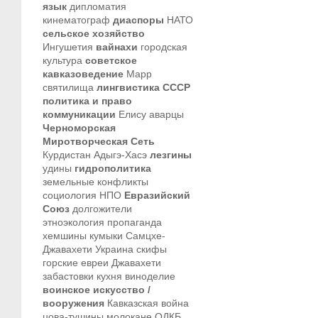
язык
дипломатия
кинематограф
диаспоры
НАТО
сельское хозяйство
Ингушетия
вайнахи
городская
культура
советское
кавказоведение
Марр
святилища
лингвистика
СССР
политика и право
коммуникации
Елису
аварцы
Черноморская
Миротворческая Сеть
Курдистан
Адыгэ-Хасэ
лезгины
удины
гидрополитика
земельные конфликты
социология
НПО
Евразийский
Союз
долгожители
этноэкология
пропаганда
хемшины
кумыки
Самцхе-
Джавахети
Украина
скифы
горские евреи
Джавахети
забастовки
кухня
виноделие
воинское искусство /
вооружения
Кавказская война
цова-тушины
молокане
ОДКБ