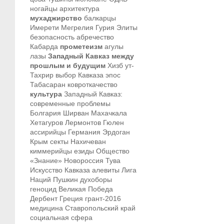
ногайцы
архитектура
мухаджирство
балкарцы
Имерети
Мегрелия
Гурия
Элиты
безопасность
абречество
Кабарда
прометеизм
агулы
лазы
Западный Кавказ между
прошлым и будущим
Хизб ут-
Тахрир
выбор Кавказа
эпос
Табасаран
ковроткачество
культура
Западный Кавказ:
современные проблемы
Болгария
Ширван
Махачкала
Хетагуров
Лермонтов
Гюлен
ассирийцы
Германия
Эрдоган
Крым
секты
Нахичеван
киммерийцы
езиды
Общество
«Знание»
Новороссия
Тува
Искусство Кавказа
алевиты
Лига
Наций
Пушкин
духоборы
геноцид
Великая Победа
Дербент
Греция
грант-2016
медицина
Ставропольский край
социальная сфера