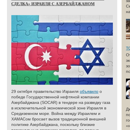
з
СДЕЛКА» ИЗРАИЛЯ С АЗЕРБАЙДЖАНОМ
С
н
Т
О
э
з
по
29 октября правительство Израиля
объявило
о
победе Государственной нефтяной компании
Азербайджана (SOCAR) в тендере на разведку газа
в исключительной экономической зоне Израиля в
Д
Средиземном море. Война между Израилем и
п
ХАМАСом бросает вызов традиционной внешней
г
политике Азербайджана, поскольку близкие
«