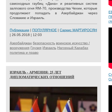
самоходных гаубиц «Дана» и реактивных систем
залпового огня RM-70, производства Чехии, которые
Е
продолжают попадать в Азербайджан через
П
Словакию и Израиль.
(A
Публикации
|
ПОПУЛЯРНОЕ
|
Саркис МАРТИРОСЯН
| 26.05.2018 | 12:03
Азербайджан
безопасность
воинское искусство /
вооружения
Грузия
Израиль
Нагорный Карабах
политика и право
ИЗРАИЛЬ - АРМЕНИЯ: 25 ЛЕТ
С
ДИПЛОМАТИЧЕСКИХ ОТНОШЕНИЙ
О