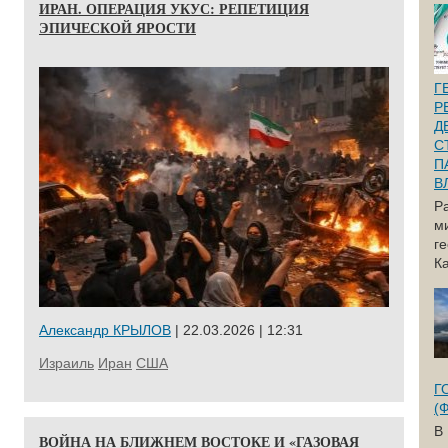
ИРАН. ОПЕРАЦИЯ УКУС: РЕПЕТИЦИЯ
ЭПИЧЕСКОЙ ЯРОСТИ
Г
Р
Д
С
П
В
Р
м
г
Ка
Александр КРЫЛОВ
| 22.03.2026 | 12:31
Израиль
Иран
США
Г
(
В
ВОЙНА НА БЛИЖНЕМ ВОСТОКЕ И «ГАЗОВАЯ