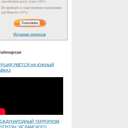
способствуя росту угроз (38%)
Не приведёт к существенным изменениям
для Кавказа (43%)
История опросов
идеоархив
УРЦИЯ РВЁТСЯ НА ЮЖНЫЙ
АВКАЗ
ЕЖДУНАРОДНЫЙ ТЕРРОРИЗМ
 УГРОЗЫ "ИСЛАМСКОГО