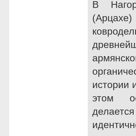
В Нагор
(Арцахе
ковр
древне
армянск
органи
истории 
этом о
делается
идентичн