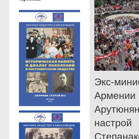
Экс-мин
Армен
Арутюня
настро
Степана