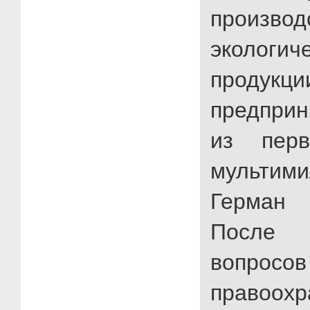
производ
экологи
продукц
предпри
из пер
мультими
Герман 
После 
воп
правоох