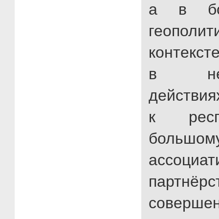
а в бо
геополит
контекст
в недр
действия
к респ
больш
ассоциат
партнёрс
соверш