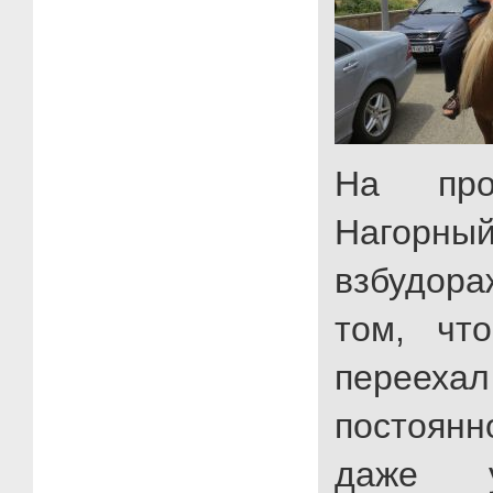
На про
Нагор
взбудора
том, чт
перееха
постоянн
даже 