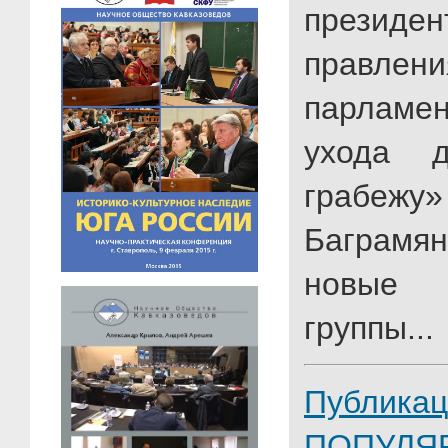
президе
прав
парламен
ухода д
грабежу
Баграм
новые
группы...
Публикац
ПОПУЛЯ