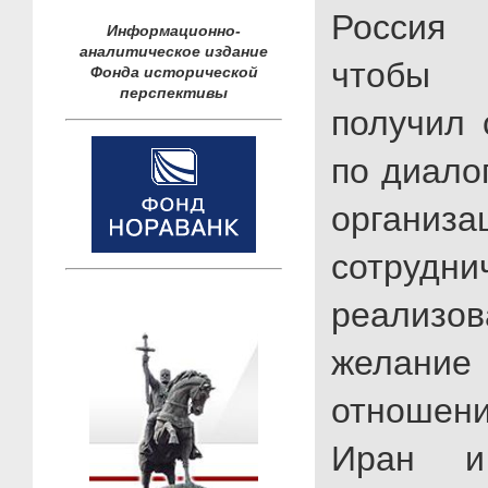
Россия 
Информационно-
аналитическое издание
чтобы 
Фонда исторической
перспективы
получил 
по диало
организа
сотрудни
реали
желан
отноше
Иран и