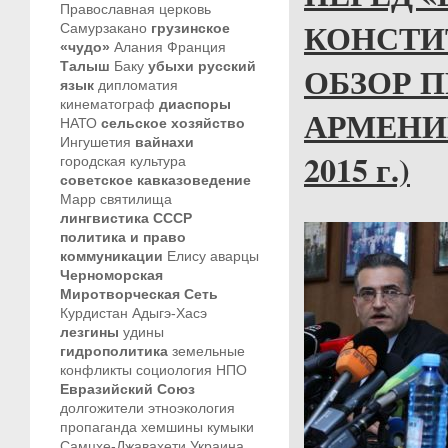
Православная церковь
КОНСТИ
Самурзакано
грузинское
«чудо»
Алания
Франция
Талыш
Баку
убыхи
русский
ОБЗОР 
язык
дипломатия
кинематограф
диаспоры
АРМЕНИИ
НАТО
сельское хозяйство
Ингушетия
вайнахи
2015 г.)
городская культура
советское кавказоведение
Марр
святилища
лингвистика
СССР
политика и право
коммуникации
Елису
аварцы
Черноморская
Миротворческая Сеть
Курдистан
Адыгэ-Хасэ
лезгины
удины
гидрополитика
земельные
конфликты
социология
НПО
Евразийский Союз
долгожители
этноэкология
пропаганда
хемшины
кумыки
Самцхе-Джавахети
Украина