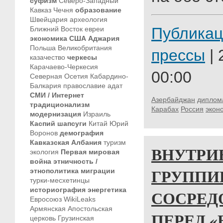
суфизм
Северо-Западный
Кавказ
Чечня
образование
Швейцария
археология
Публикац
Ближний Восток
евреи
экономика
США
Аджария
Польша
Великобритания
прессы
| 
казачество
черкесы
Карачаево-Черкесия
00:00
Северная Осетия
Кабардино-
Балкария
православие
адат
СМИ / Интернет
Азербайджан
диплом
традиционализм
Карабах
Россия
экон
модернизация
Израиль
Каспий
шапсуги
Китай
Юрий
Воронов
демография
Кавказская Албания
туризм
ВНУТРИ
экология
Первая мировая
война
этничность /
ГРУППИ
этнополитика
миграции
турки-месхетинцы
историография
энергетика
СОСРЕД
Евросоюз
WikiLeaks
Армянская Апостольская
ПЕРЕД «
церковь
Грузинская