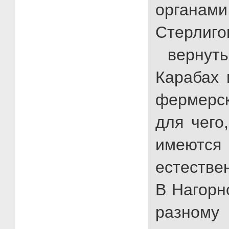
органа
Стерли
вернуть
Карабах 
фермерс
для чего
имею
естестве
В Нагорн
разному