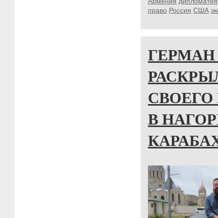
Армения
дипломатия
право
Россия
США
э
ГЕРМАН
РАСКРЫ
СВОЕГО
В НАГО
КАРАБА