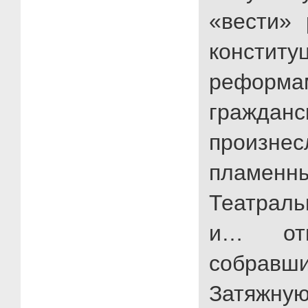
«вести»
конститу
реформ
граждан
произне
пламен
Театрал
и… отп
собравши
Затяжн