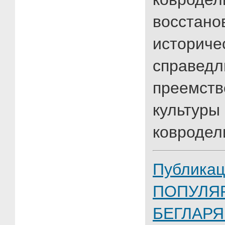
восстано
историче
справедл
преемств
культур
ковродели
Публикац
ПОПУЛЯ
БЕГЛАР