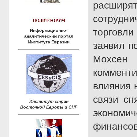
расширя
сотрудни
ПОЛИТФОРУМ
торговли
Информационно-
аналитический портал
Института Евразии
заявил п
Мохсе
коммен
влияния 
связи сн
Институт стран
Восточной Европы и СНГ
экономич
фина