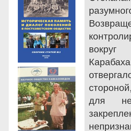
разумног
Возвращ
контроли
вокру
Карабах
отверга
стороной
для не
закрепл
непризна