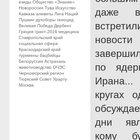
езиды
Общество «Знание»
Новороссия
Тува
Искусство
даже во
Кавказа
алевиты
Лига Наций
Пушкин
духоборы
геноцид
встрети
Великая Победа
Дербент
Греция
грант-2016
медицина
новости
Ставропольский край
социальная сфера
Краснодарский край
завершил
туркмены
бацбийцы
Белоруссия
Астрахань
по ядер
животноводство
ОЧЭС
Черноморский регион
Ирана..
Тюркский Совет
Урарту
Москва
кругах 
обсужда
дни явл
кому бу