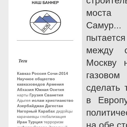
строите
НАШ БАННЕР
моста
Самур.
пытает
между 
Теги
Москву 
газовом
Кавказ
Россия
Сочи-2014
Научное общество
кавказоведов
Армения
сделать 
Абхазия
Южная Осетия
нарты
Грузия
Сванетия
в Европ
Адыгея
ислам
христианство
Азербайджан
Дагестан
политиче
Нагорный Карабах
дидойцы
карачаевцы
глобализация
Иран
Турция
терроризм
на обе ст