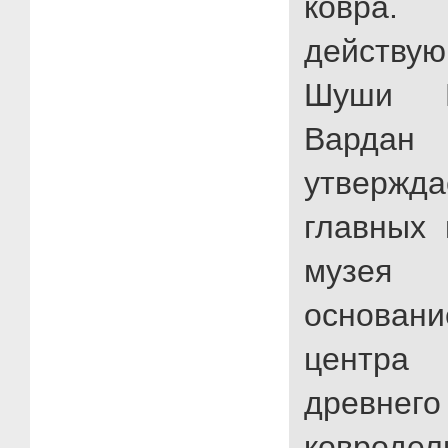
ковра.
действу
Шуши М
Варда
утвержда
главных 
музея
основа
центра
древне
ковр