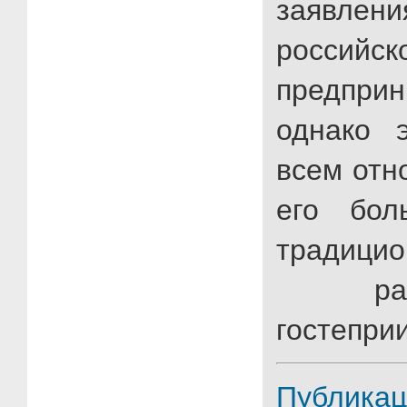
заявлен
российск
предприн
однако 
всем отн
его бол
традици
рад
гостепри
Публикац