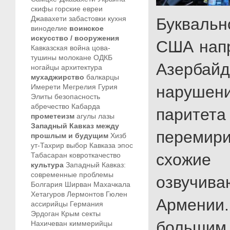
скифы
горские евреи
Джавахети
забастовки
кухня
Букваль
виноделие
воинское
искусство / вооружения
США нап
Кавказская война
цова-
тушины
молокане
ОДКБ
Азер
ногайцы
архитектура
мухаджирство
балкарцы
Имерети
Мегрелия
Гурия
наруше
Элиты
безопасность
абречество
Кабарда
парите
прометеизм
агулы
лазы
Западный Кавказ между
переми
прошлым и будущим
Хизб
ут-Тахрир
выбор Кавказа
эпос
схож
Табасаран
ковроткачество
культура
Западный Кавказ:
современные проблемы
озвучива
Болгария
Ширван
Махачкала
Хетагуров
Лермонтов
Гюлен
Армении.
ассирийцы
Германия
Эрдоган
Крым
секты
большим
Нахичеван
киммерийцы