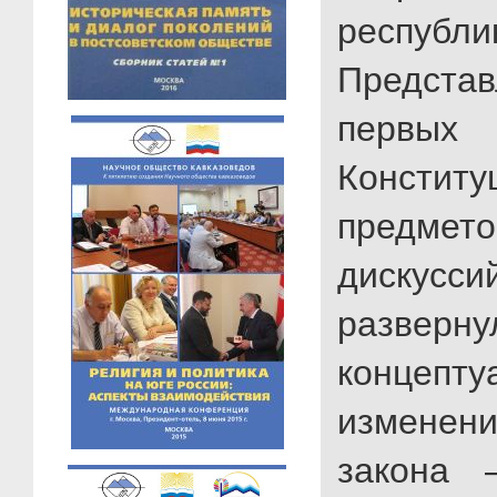
республик
Предста
первых 
Конст
предме
дискус
разверн
концепту
изменен
закона 