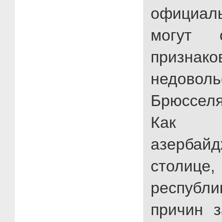
официа
могут 
признак
недовол
Брюссел
Как п
азербайд
столиц
республи
причин з