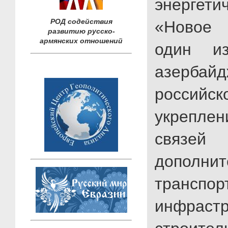
энергетич
РОД содействия
«Новое 
развитию русско-
армянских отношений
один и
азербайд
российс
укрепле
связей
дополнит
транспор
инфраст