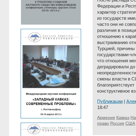
После распада С
Федерации и Респ
характер стратеги
из государств им
часто они не совп
различия в позиц
отношению к кара
выстраиванию отн
Турцией, причины
государствами-чл
что отношения ме
деградировали до
неопределенности
смены власти в 
благоприятствует
конструктивное в
Публикации
|
Але
18:47
Армения
Кавказ
На
право
Россия
США