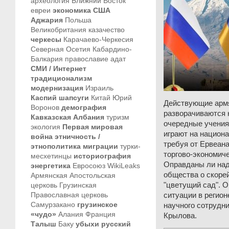
археология
Ближний Восток
евреи
экономика
США
Аджария
Польша
Великобритания
казачество
черкесы
Карачаево-Черкесия
Северная Осетия
Кабардино-
Балкария
православие
адат
СМИ / Интернет
традиционализм
модернизация
Израиль
Каспий
шапсуги
Китай
Юрий
Действующие армя
Воронов
демография
разворачиваются 
Кавказская Албания
туризм
очередные учения
экология
Первая мировая
играют на национа
война
этничность /
требуя от Ервеан
этнополитика
миграции
турки-
торгово-экономиче
месхетинцы
историография
Оправданы ли над
энергетика
Евросоюз
WikiLeaks
общества о скоре
Армянская Апостольская
церковь
Грузинская
"цветущий сад". О
Православная церковь
ситуации в регион
Самурзакано
грузинское
научного сотруд
«чудо»
Алания
Франция
Крылова.
Талыш
Баку
убыхи
русский