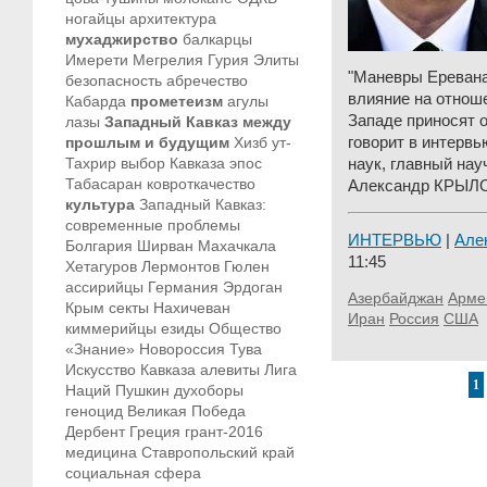
ногайцы
архитектура
мухаджирство
балкарцы
Имерети
Мегрелия
Гурия
Элиты
"Mаневры Еревана
безопасность
абречество
влияние на отноше
Кабарда
прометеизм
агулы
Западе приносят 
лазы
Западный Кавказ между
прошлым и будущим
Хизб ут-
говорит в интервь
Тахрир
выбор Кавказа
эпос
наук, главный н
Табасаран
ковроткачество
Александр КРЫЛ
культура
Западный Кавказ:
современные проблемы
ИНТЕРВЬЮ
|
Але
Болгария
Ширван
Махачкала
11:45
Хетагуров
Лермонтов
Гюлен
ассирийцы
Германия
Эрдоган
Азербайджан
Арме
Крым
секты
Нахичеван
Иран
Россия
США
киммерийцы
езиды
Общество
«Знание»
Новороссия
Тува
Искусство Кавказа
алевиты
Лига
1
Наций
Пушкин
духоборы
геноцид
Великая Победа
Дербент
Греция
грант-2016
медицина
Ставропольский край
социальная сфера