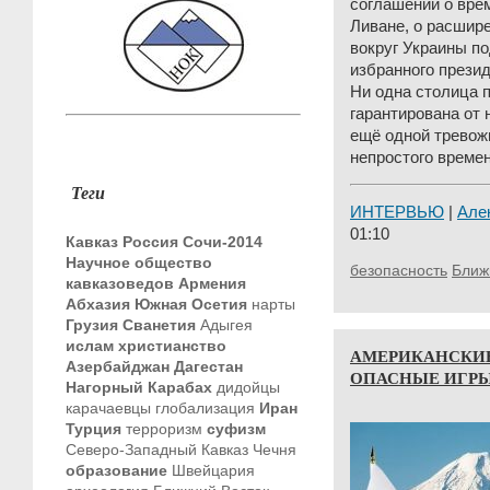
соглашении о вре
Ливане, о расшир
вокруг Украины по
избранного прези
Ни одна столица п
гарантирована от 
ещё одной тревож
непростого времен
Теги
ИНТЕРВЬЮ
|
Але
01:10
Кавказ
Россия
Сочи-2014
Научное общество
безопасность
Ближ
кавказоведов
Армения
Абхазия
Южная Осетия
нарты
Грузия
Сванетия
Адыгея
ислам
христианство
АМЕРИКАНСКИЕ
Азербайджан
Дагестан
ОПАСНЫЕ ИГРЫ
Нагорный Карабах
дидойцы
карачаевцы
глобализация
Иран
Турция
терроризм
суфизм
Северо-Западный Кавказ
Чечня
образование
Швейцария