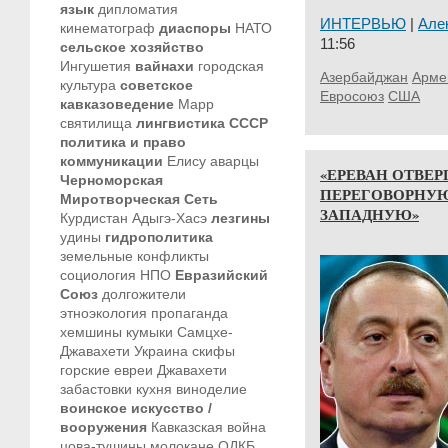
язык
дипломатия
ИНТЕРВЬЮ
|
Але
кинематограф
диаспоры
НАТО
11:56
сельское хозяйство
Ингушетия
вайнахи
городская
Азербайджан
Арме
культура
советское
Евросоюз
США
кавказоведение
Марр
святилища
лингвистика
СССР
политика и право
коммуникации
Елису
аварцы
«ЕРЕВАН ОТВЕ
Черноморская
ПЕРЕГОВОРНУЮ
Миротворческая Сеть
ЗАПАДНУЮ»
Курдистан
Адыгэ-Хасэ
лезгины
удины
гидрополитика
земельные конфликты
социология
НПО
Евразийский
Союз
долгожители
этноэкология
пропаганда
хемшины
кумыки
Самцхе-
Джавахети
Украина
скифы
горские евреи
Джавахети
забастовки
кухня
виноделие
воинское искусство /
вооружения
Кавказская война
цова-тушины
молокане
ОДКБ