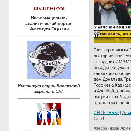
ПОЛИТФОРУМ
Информационно-
аналитический портал
Института Евразии
Гость программы "
доктор историческ
сотрудник ИМЭМО
беседы обсуждал
западного сообще
дом Дональда Тра
России на Кавказ
Институт стран Восточной
и Азербайджаном,
Европы и СНГ
амеркианской адм
эскалации в реги
ИНТЕРВЬЮ
|
Але
12:54
Азербайджан
Арме