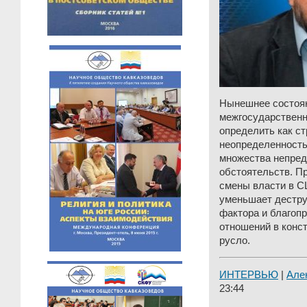
Нынешнее состоян
межгосударствен
определить как с
неопределенность
множества непред
обстоятельств. П
смены власти в 
уменьшает дестру
фактора и благопр
отношений в конс
русло.
ИНТЕРВЬЮ
|
Але
23:44