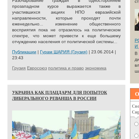
Разочарование граждан в одностороннем
с
прозападном курсе выражается также в
участившихся акциях НПО евразийской
направленности, которые проходят почти
еженедельно... изменение общественного
восприятия пока не отразилось на политическом
спектре, что может привести к еще большему
Р
отчуждению населения от политической системы...
И
Публикации
|
Гурам ШАРИЯ (Грузия)
| 23.06.2014 |
В
23:43
д
вл
Грузия
Евросоюз
политика и право
экономика
ша
УКРАИНА КАК ПЛАЦДАРМ ДЛЯ ПОПЫТОК
О
ЛИБЕРАЛЬНОГО РЕВАНША В РОССИИ
Сво
Си