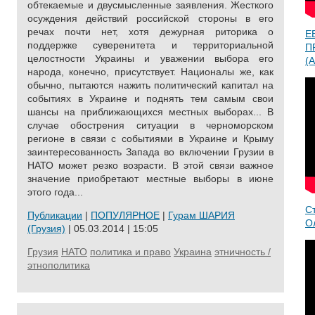
обтекаемые и двусмысленные заявления. Жесткого
осуждения действий российской стороны в его
речах почти нет, хотя дежурная риторика о
Е
поддержке суверенитета и территориальной
П
целостности Украины и уважении выбора его
(A
народа, конечно, присутствует. Националы же, как
обычно, пытаются нажить политический капитал на
событиях в Украине и поднять тем самым свои
шансы на приближающихся местных выборах... В
случае обострения ситуации в черноморском
регионе в связи с событиями в Украине и Крыму
заинтересованность Запада во включении Грузии в
НАТО может резко возрасти. В этой связи важное
значение приобретают местные выборы в июне
этого года...
С
Публикации
|
ПОПУЛЯРНОЕ
|
Гурам ШАРИЯ
О
(Грузия)
| 05.03.2014 | 15:05
Грузия
НАТО
политика и право
Украина
этничность /
этнополитика