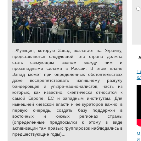
...Функция, которую Запад возлагает на Украину,
представляется следующей: эта страна должна
В
стать связующим звеном между ним и
прозападными силами в России. В этом плане
Т
Запад может при определённых обстоятельствах
К
даже воспрепятствовать излишнему разгулу
бандеровцев и ультра-националистов, часть из
которых, как известно, скептически относится к
самой Европе, ЕС и западным институтам. Для
нынешней киевской власти и ее кураторов важно, в
первую очередь, создать базу поддержки в
восточных и южных регионах страны
(определённые предпосылки к этому в виде
активизации там правых группировок наблюдались в
М
предшествующие годы)...
И