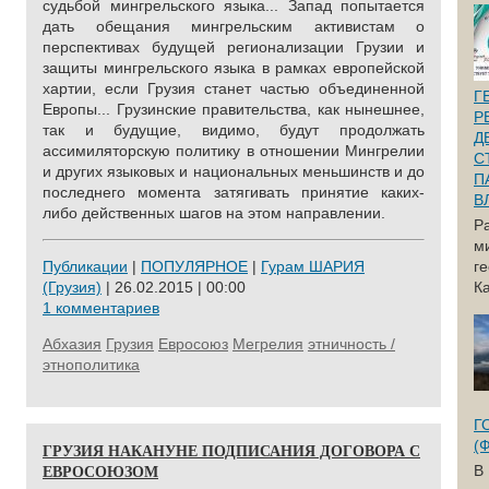
судьбой мингрельского языка... Запад попытается
дать обещания мингрельским активистам о
перспективах будущей регионализации Грузии и
защиты мингрельского языка в рамках европейской
хартии, если Грузия станет частью объединенной
Г
Европы... Грузинские правительства, как нынешнее,
Р
так и будущие, видимо, будут продолжать
Д
ассимиляторскую политику в отношении Мингрелии
С
и других языковых и национальных меньшинств и до
П
последнего момента затягивать принятие каких-
В
либо действенных шагов на этом направлении.
Р
м
Публикации
|
ПОПУЛЯРНОЕ
|
Гурам ШАРИЯ
г
(Грузия)
| 26.02.2015 | 00:00
Ка
1 комментариев
Абхазия
Грузия
Евросоюз
Мегрелия
этничность /
этнополитика
Г
(
ГРУЗИЯ НАКАНУНЕ ПОДПИСАНИЯ ДОГОВОРА С
ЕВРОСОЮЗОМ
В