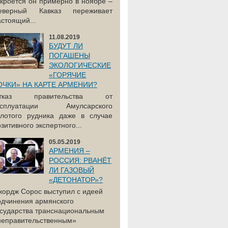
акроется он примерно в ноябре –
еверный Кавказ переживает
астоящий...
11.08.2019
БУДУТ ЛИ
ПОГАШЕНЫ
ЭКОЛОГИЧЕСКИЕ
«ГОРЯЧИЕ
ОЧКИ» НА КАРТЕ АРМЕНИИ?
тказ правительства от
ксплуатации Амулсарского
олотого рудника даже в случае
зитивного экспертного...
05.05.2019
АРМЕНИЯ –
РОССИЯ: РВАНЁТ
ЛИ ГАЗОВЫЙ
«ДЕТОНАТОР»?
жордж Сорос выступил с идеей
одчинения армянского
осударства транснациональным
неправительственным»