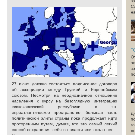
з
С
н
Т
О
э
з
по
27 июня должно состояться подписание договора
об ассоциации между Грузией и Европейским
союзом. Несмотря на неоднозначное отношение
населения к курсу на безоглядную интеграцию
южнокавказской республики в т.н.
евроатлантическое пространство, большая часть
Д
политической элиты страны пока продолжает идти
п
проторенным путем, думая, что это самый легкий
г
способ сохранения себя во власти или около нее...
«