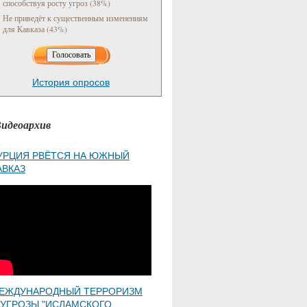
способствуя росту угроз (38%)
Не приведёт к существенным изменениям
для Кавказа (43%)
История опросов
идеоархив
УРЦИЯ РВЁТСЯ НА ЮЖНЫЙ
АВКАЗ
ЕЖДУНАРОДНЫЙ ТЕРРОРИЗМ
 УГРОЗЫ "ИСЛАМСКОГО