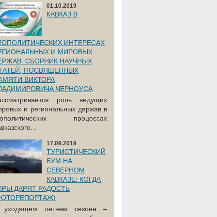
01.10.2019
КАВКАЗ В
ЕОПОЛИТИЧЕСКИХ ИНТЕРЕСАХ
ЕГИОНАЛЬНЫХ И МИРОВЫХ
ЕРЖАВ. СБОРНИК НАУЧНЫХ
ТАТЕЙ, ПОСВЯЩЁННЫХ
АМЯТИ ВИКТОРА
ЛАДИМИРОВИЧА ЧЕРНОУСА
ассматривается роль ведущих
ировых и региональных держав в
еополитических процессах
вказского...
17.09.2019
ТУРИСТИЧЕСКИЙ
БУМ НА
СЕВЕРНОМ
КАВКАЗЕ: КОГДА
ОРЫ ДАРЯТ РАДОСТЬ
ФОТОРЕПОРТАЖ)
 уходящем летнем сезоне –