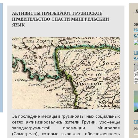
В
АКТИВИСТЫ ПРИЗЫВАЮТ ГРУЗИНСКОЕ
ПРАВИТЕЛЬСТВО СПАСТИ МИНГРЕЛЬСКИЙ
ЯЗЫК
09
Н
К
П
А
За последние месяцы в грузиноязычных социальных
П
сетях активизировались жители Грузии, уроженцы
западногрузинской провинции Мингрелия
И
(Самегрело), которые выражают обеспокоенность