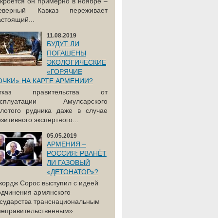
акроется он примерно в ноябре –
еверный Кавказ переживает
астоящий...
11.08.2019
БУДУТ ЛИ
ПОГАШЕНЫ
ЭКОЛОГИЧЕСКИЕ
«ГОРЯЧИЕ
ОЧКИ» НА КАРТЕ АРМЕНИИ?
тказ правительства от
ксплуатации Амулсарского
олотого рудника даже в случае
зитивного экспертного...
05.05.2019
АРМЕНИЯ –
РОССИЯ: РВАНЁТ
ЛИ ГАЗОВЫЙ
«ДЕТОНАТОР»?
жордж Сорос выступил с идеей
одчинения армянского
осударства транснациональным
неправительственным»