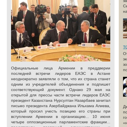
з
С
н
Т
О
э
з
Официальные лица Армении в преддверии
по
последней встречи лидеров ЕАЭС в Астане
неоднократно заявляли о том, что их страна станет
одним из учредителей объединения и подпишет
соответствующий документ. Однако 29 мая на
открытой для прессы части встречи лидеров ЕАЭС
президент Казахстана Нурсултан Назарбаев зачитал
письмо президента Азербайджана Ильхама Алиева,
Д
который просил учесть позицию его страны при
п
вступлении Армении в организацию... 10 июня
г
четыре оппозиционные парламентские фракции...
«