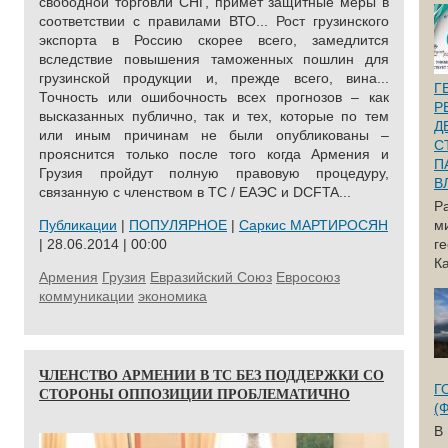
свободной торговли СНГ, примет защитные меры в
соответствии с правилами ВТО... Рост грузинского
экспорта в Россию скорее всего, замедлится
вследствие повышения таможенных пошлин для
грузинской продукции и, прежде всего, вина...
Г
Точность или ошибочность всех прогнозов – как
Р
высказанных публично, так и тех, которые по тем
Д
или иным причинам не были опубликованы –
С
прояснится только после того когда Армения и
П
Грузия пройдут полную правовую процедуру,
В
связанную с членством в ТС / ЕАЭС и DCFTA...
Р
Публикации
|
ПОПУЛЯРНОЕ
|
Саркис МАРТИРОСЯН
м
| 28.06.2014 | 00:00
г
Ка
Армения
Грузия
Евразийский Союз
Евросоюз
коммуникации
экономика
ЧЛЕНСТВО АРМЕНИИ В ТС БЕЗ ПОДДЕРЖКИ СО
Г
СТОРОНЫ ОППОЗИЦИИ ПРОБЛЕМАТИЧНО
(
В