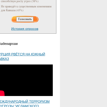
способствуя росту угроз (38%)
Не приведёт к существенным изменениям
для Кавказа (43%)
История опросов
идеоархив
УРЦИЯ РВЁТСЯ НА ЮЖНЫЙ
АВКАЗ
ЕЖДУНАРОДНЫЙ ТЕРРОРИЗМ
 УГРОЗЫ "ИСЛАМСКОГО