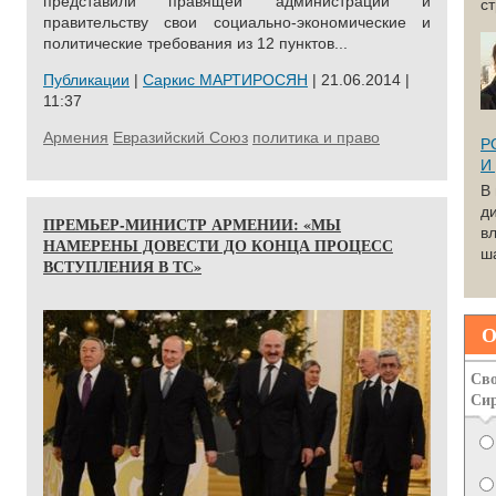
представили правящей администрации и
с
правительству свои социально-экономические и
политические требования из 12 пунктов...
Публикации
|
Саркис МАРТИРОСЯН
| 21.06.2014 |
11:37
Армения
Евразийский Союз
политика и право
Р
И
В
д
ПРЕМЬЕР-МИНИСТР АРМЕНИИ: «МЫ
вл
НАМЕРЕНЫ ДОВЕСТИ ДО КОНЦА ПРОЦЕСС
ша
ВСТУПЛЕНИЯ В ТС»
О
Сво
Си