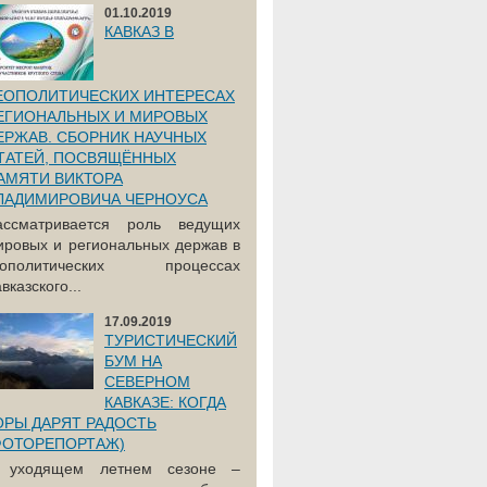
01.10.2019
КАВКАЗ В
ЕОПОЛИТИЧЕСКИХ ИНТЕРЕСАХ
ЕГИОНАЛЬНЫХ И МИРОВЫХ
ЕРЖАВ. СБОРНИК НАУЧНЫХ
ТАТЕЙ, ПОСВЯЩЁННЫХ
АМЯТИ ВИКТОРА
ЛАДИМИРОВИЧА ЧЕРНОУСА
ассматривается роль ведущих
ировых и региональных держав в
еополитических процессах
вказского...
17.09.2019
ТУРИСТИЧЕСКИЙ
БУМ НА
СЕВЕРНОМ
КАВКАЗЕ: КОГДА
ОРЫ ДАРЯТ РАДОСТЬ
ФОТОРЕПОРТАЖ)
 уходящем летнем сезоне –