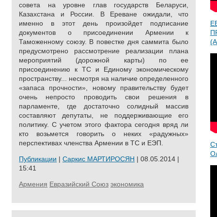
совета на уровне глав государств Беларуси,
Казахстана и России. В Ереване ожидали, что
именно в этот день произойдет подписание
Е
документов о присоединении Армении к
П
Таможенному союзу. В повестке дня саммита было
(A
предусмотрено рассмотрение реализации плана
мероприятий (дорожной карты) по ее
присоединению к ТС и Единому экономическому
пространству... несмотря на наличие определенного
«запаса прочности», новому правительству будет
очень непросто проводить свои решения в
парламенте, где достаточно солидный массив
составляют депутаты, не поддерживающие его
политику. С учетом этого фактора сегодня вряд ли
кто возьмется говорить о неких «радужных»
перспективах членства Армении в ТС и ЕЭП.
С
О
Публикации
|
Саркис МАРТИРОСЯН
| 08.05.2014 |
15:41
Армения
Евразийский Союз
экономика