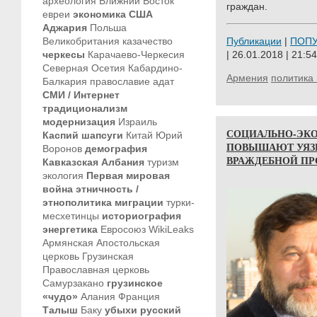
археология
Ближний Восток
граждан.
евреи
экономика
США
Аджария
Польша
Великобритания
казачество
Публикации
|
ПОП
черкесы
Карачаево-Черкесия
| 26.01.2018 | 21:54
Северная Осетия
Кабардино-
Армения
политика 
Балкария
православие
адат
СМИ / Интернет
традиционализм
модернизация
Израиль
СОЦИАЛЬНО-ЭК
Каспий
шапсуги
Китай
Юрий
ПОВЫШАЮТ УЯЗ
Воронов
демография
ВРАЖДЕБНОЙ ПР
Кавказская Албания
туризм
экология
Первая мировая
война
этничность /
этнополитика
миграции
турки-
месхетинцы
историография
энергетика
Евросоюз
WikiLeaks
Армянская Апостольская
церковь
Грузинская
Православная церковь
Самурзакано
грузинское
«чудо»
Алания
Франция
Талыш
Баку
убыхи
русский