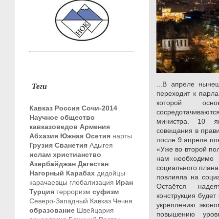
...В апреле ныне
Теги
переходит к парл
которой осн
Кавказ
Россия
Сочи-2014
сосредотачиваютс
Научное общество
министра. 10 я
кавказоведов
Армения
совещания в прави
Абхазия
Южная Осетия
нарты
после 9 апреля по
Грузия
Сванетия
Адыгея
«Уже во второй по
ислам
христианство
нам необходимо 
Азербайджан
Дагестан
социального плана
Нагорный Карабах
дидойцы
повлияла на соци
карачаевцы
глобализация
Иран
Остаётся наде
Турция
терроризм
суфизм
конструкция будет
Северо-Западный Кавказ
Чечня
укреплению эконо
образование
Швейцария
повышению уров