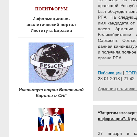
правящей Республ
ПОЛИТФОРУМ
был обсужден вопр
РПА. На следующ
Информационно-
имя кандидата от
аналитический портал
посол Армении 
Института Евразии
Великобритании
Саркисян. Согла
данная кандидату
и получила полное
органа РПА.
Публикации
|
ПОП
28.01.2018 | 21:42
Армения
политика 
Институт стран Восточной
Европы и СНГ
“Защитим несоверш
информации”. Круг
27 января в ко