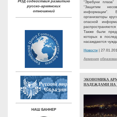
РОД содействия развитию
“Эребуни плаза”
русско-армянских
“Защитим несо
отношений
информации”. 
организаторы круг
опасной информ
распространяютс
Также были пред
которых в после
насаждаются чужд
Новости
| 27.01.201
Армения
образова
ЭКОНОМИКА АР
НАДЕЖДАМИ НА 
НАШ БАННЕР