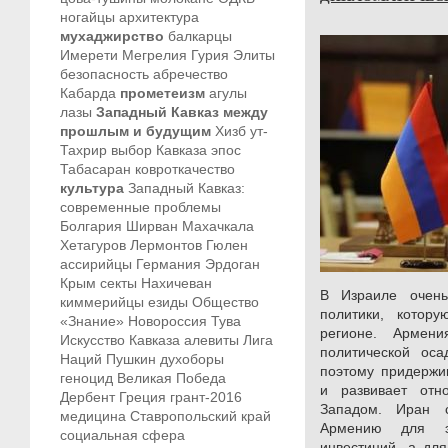
ногайцы
архитектура
мухаджирство
балкарцы
Имерети
Мегрелия
Гурия
Элиты
безопасность
абречество
Кабарда
прометеизм
агулы
лазы
Западный Кавказ между
прошлым и будущим
Хизб ут-
Тахрир
выбор Кавказа
эпос
Табасаран
ковроткачество
культура
Западный Кавказ:
современные проблемы
Болгария
Ширван
Махачкала
Хетагуров
Лермонтов
Гюлен
ассирийцы
Германия
Эрдоган
Крым
секты
Нахичеван
В Израиле очен
киммерийцы
езиды
Общество
политики, котор
«Знание»
Новороссия
Тува
регионе. Армен
Искусство Кавказа
алевиты
Лига
политической ос
Наций
Пушкин
духоборы
поэтому придержи
геноцид
Великая Победа
и развивает от
Дербент
Греция
грант-2016
Западом. Иран 
медицина
Ставропольский край
Армению для эн
социальная сфера
инвестиций, а дл