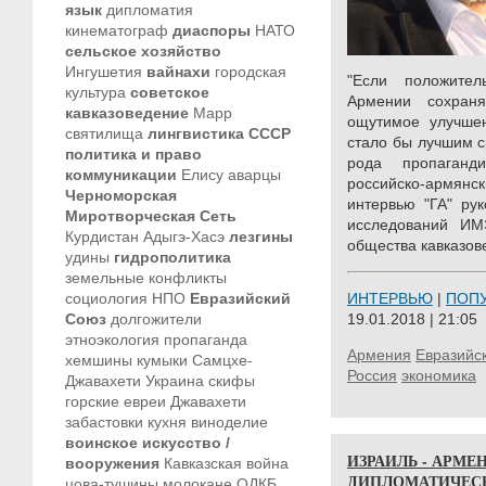
язык
дипломатия
кинематограф
диаспоры
НАТО
сельское хозяйство
Ингушетия
вайнахи
городская
"Если положите
культура
советское
Армении сохран
кавказоведение
Марр
ощутимое улучшен
святилища
лингвистика
СССР
стало бы лучшим с
политика и право
рода пропаганд
коммуникации
Елису
аварцы
российско-армян
Черноморская
интервью "ГА" рук
Миротворческая Сеть
исследований ИМ
Курдистан
Адыгэ-Хасэ
лезгины
общества кавказо
удины
гидрополитика
земельные конфликты
социология
НПО
Евразийский
ИНТЕРВЬЮ
|
ПОП
Союз
долгожители
19.01.2018 | 21:05
этноэкология
пропаганда
Армения
Евразийс
хемшины
кумыки
Самцхе-
Россия
экономика
Джавахети
Украина
скифы
горские евреи
Джавахети
забастовки
кухня
виноделие
воинское искусство /
ИЗРАИЛЬ - АРМЕН
вооружения
Кавказская война
ДИПЛОМАТИЧЕС
цова-тушины
молокане
ОДКБ