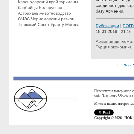
Краснодарский край
туркмены
соединяет две ст
бацбийцы
Белоруссия
базу Армении.
Астрахань
животноводство
ОЧЭС
Черноморский регион
Тюркский Совет
Урарту
Москва
Публикации
|
ПОП
18.01.2018 | 21:16
Армения
дипломат
Турция
экономика
1
...
26
27
2
Перепечатка материалов с
сайт "Научного Общества
Мнения наших авторов мо
Copyright © 2026 | НОК 