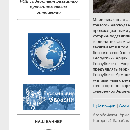
РОД содействия развитию
русско-армянских
отношений
Многочисленная ар
тревогой наблюдае
провокационными 
которые подталки
геополитическим с
заключается в том,
бесчеловечной по 
Республики Арцах 
Республики) – Азер
предъявлять терри
Республике Армения
ультиматумы с цел
транспортного кор
суверенной Армен
Публикации
|
Арам
Азербайджан
Арме
Нагорный Карабах
НАШ БАННЕР