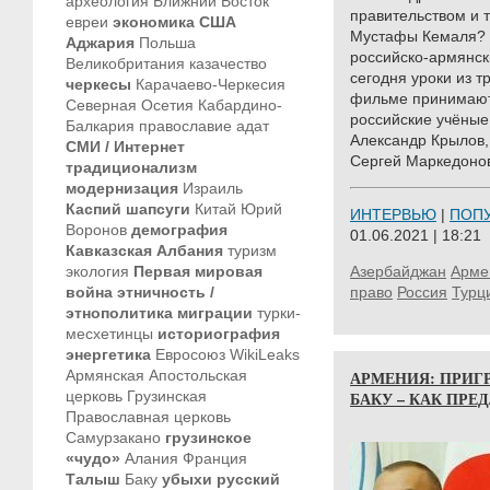
археология
Ближний Восток
правительством и 
евреи
экономика
США
Мустафы Кемаля? К
Аджария
Польша
российско-армянск
Великобритания
казачество
сегодня уроки из т
черкесы
Карачаево-Черкесия
фильме принимают
Северная Осетия
Кабардино-
российские учёные:
Балкария
православие
адат
Александр Крылов, 
СМИ / Интернет
Сергей Маркедоно
традиционализм
модернизация
Израиль
Каспий
шапсуги
Китай
Юрий
ИНТЕРВЬЮ
|
ПОП
Воронов
демография
01.06.2021 | 18:21
Кавказская Албания
туризм
экология
Первая мировая
Азербайджан
Арме
война
этничность /
право
Россия
Турц
этнополитика
миграции
турки-
месхетинцы
историография
энергетика
Евросоюз
WikiLeaks
Армянская Апостольская
АРМЕНИЯ: ПРИГ
церковь
Грузинская
БАКУ – КАК ПРЕ
Православная церковь
Самурзакано
грузинское
«чудо»
Алания
Франция
Талыш
Баку
убыхи
русский