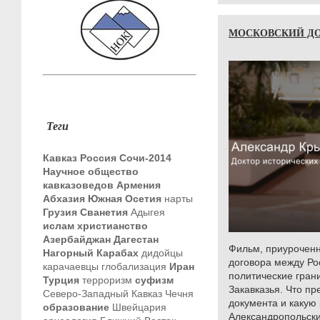
МОСКОВСКИЙ ДОГ
Теги
Кавказ
Россия
Сочи-2014
Научное общество
кавказоведов
Армения
Абхазия
Южная Осетия
нарты
Грузия
Сванетия
Адыгея
ислам
христианство
Азербайджан
Дагестан
Фильм, приуроченн
Нагорный Карабах
дидойцы
договора между Ро
карачаевцы
глобализация
Иран
политические грани
Турция
терроризм
суфизм
Закавказья. Что п
Северо-Западный Кавказ
Чечня
документа и какую
образование
Швейцария
Александропольск