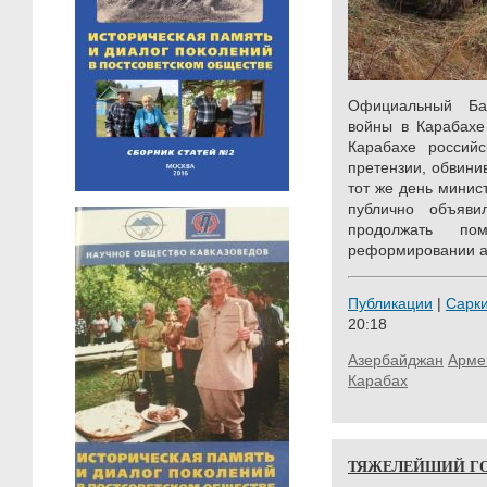
Официальный Ба
войны в Карабахе
Карабахе российс
претензии, обвини
тот же день минис
публично объяв
продолжать по
реформировании а
Публикации
|
Сарк
20:18
Азербайджан
Арме
Карабах
ТЯЖЕЛЕЙШИЙ ГО