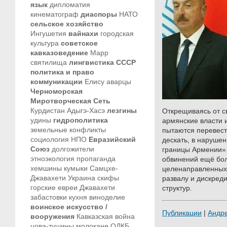
язык
дипломатия
кинематограф
диаспоры
НАТО
сельское хозяйство
Ингушетия
вайнахи
городская
культура
советское
кавказоведение
Марр
святилища
лингвистика
СССР
политика и право
коммуникации
Елису
аварцы
Черноморская
Миротворческая Сеть
Курдистан
Адыгэ-Хасэ
лезгины
Открещиваясь от с
удины
гидрополитика
армянские власти и
земельные конфликты
пытаются перевест
социология
НПО
Евразийский
дескать, в наруше
Союз
долгожители
границы Армении».
этноэкология
пропаганда
обвинений ещё бо
хемшины
кумыки
Самцхе-
целенаправленных
Джавахети
Украина
скифы
развалу и дискред
горские евреи
Джавахети
структур.
забастовки
кухня
виноделие
воинское искусство /
Публикации
|
Андр
вооружения
Кавказская война
цова-тушины
молокане
ОДКБ