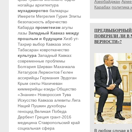
Азербайджан
Арме
ногайцы
архитектура
Карабах
политика 
мухаджирство
балкарцы
Имерети
Мегрелия
Гурия
Элиты
безопасность
абречество
Кабарда
прометеизм
агулы
ПРЕДВЫБОРНЫЙ
лазы
Западный Кавказ между
ПОВЕРИЛИ ЛИ В 
прошлым и будущим
Хизб ут-
ВЕРНОСТИ»?
Тахрир
выбор Кавказа
эпос
Табасаран
ковроткачество
культура
Западный Кавказ:
современные проблемы
Болгария
Ширван
Махачкала
Хетагуров
Лермонтов
Гюлен
ассирийцы
Германия
Эрдоган
Крым
секты
Нахичеван
киммерийцы
езиды
Общество
«Знание»
Новороссия
Тува
Искусство Кавказа
алевиты
Лига
Наций
Пушкин
духоборы
геноцид
Великая Победа
Дербент
Греция
грант-2016
медицина
Ставропольский край
социальная сфера
В любом случае в 