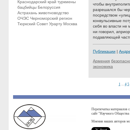
Краснодарский край
туркмены
чтобы внутриполит
бацбийцы
Белоруссия
разрешался бы чер
Астрахань
животноводство
посредством «улицы
ОЧЭС
Черноморский регион
конвульсивные пот
Тюркский Совет
Урарту
Москва
себя во власти не 
ни говорил, априо
подавляющей част
Публикации
|
Андр
Армения
безопасн
экономика
1
...
4
5
Перепечатка материалов с
сайт "Научного Общества
Мнения наших авторов мо