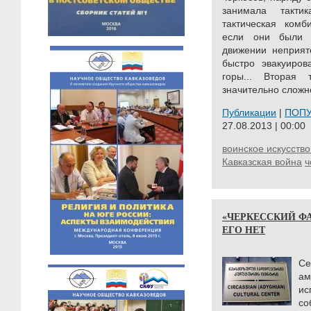
занимала такти
тактическая комб
если они были 
движении неприят
быстро эвакуиров
горы... Вторая 
значительно сложне
Публикации
|
ПОП
27.08.2013 | 00:00
воинское искусство
Кавказская война
ч
«ЧЕРКЕССКИЙ ФА
ЕГО НЕТ
С
а
ис
со