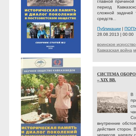
главной причиной 
период Кавказс
сложной задачей 
средств...
Публикации
|
ПОП
28.08.2013 | 00:00
воинское искусство
Кавказская война
м
СИСТЕМА ОБОРОН
– XIX ВВ.
В 
пр
сп
ч
С
внутренние обсто
действия сторон. 
черкесов, наряду с