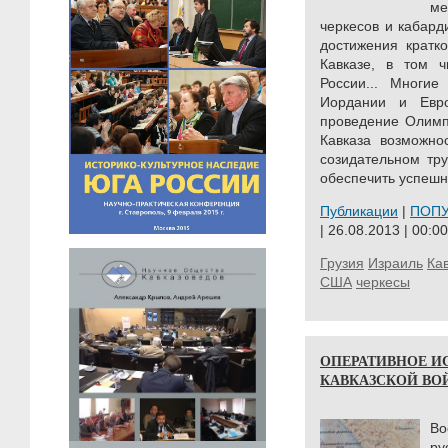
ме
черкесов и кабард
достижения кратк
Кавказе, в том ч
России... Многие
Иордании и Евр
проведение Олимп
Кавказа возможно
созидательном тру
обеспечить успешно
Публикации
|
ПОП
| 26.08.2013 | 00:00
Грузия
Израиль
Ка
США
черкесы
ОПЕРАТИВНОЕ И
КАВКАЗСКОЙ ВОЙНЕ
Во
ру