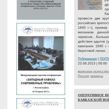
д
ор
Ка
провести две кру
российских крепос
1840 г.¬), пример
механизм данно
черкесов... Больш
действия адыгов (
кампании 1840 г.
береговой линии...
Публикации
|
ПОП
23.08.2013 | 00:00
воинское искусство
Россия
черкесы
ОПЕРАТИВНОЕ И
КАВКАЗСКОЙ ВОЙНЕ