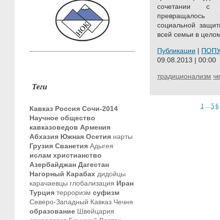
сочетании с к
превращалось
социальной защит
всей семьи в целом
Публикации
|
ПОП
09.08.2013 | 00:00
традиционализм
ч
Теги
1
...
5
6
Кавказ
Россия
Сочи-2014
Научное общество
кавказоведов
Армения
Абхазия
Южная Осетия
нарты
Грузия
Сванетия
Адыгея
ислам
христианство
Азербайджан
Дагестан
Нагорный Карабах
дидойцы
карачаевцы
глобализация
Иран
Турция
терроризм
суфизм
Северо-Западный Кавказ
Чечня
образование
Швейцария