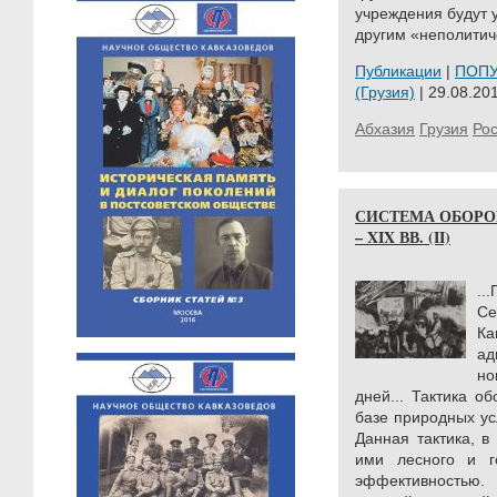
учреждения будут 
другим «неполитич
Публикации
|
ПОП
(Грузия)
| 29.08.201
Абхазия
Грузия
Ро
СИСТЕМА ОБОРОН
– XIX ВВ. (II)
..
Се
Ка
ад
но
дней... Тактика о
базе природных ус
Данная тактика, в
ими лесного и г
эффективностью