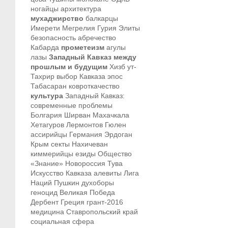
ногайцы
архитектура
мухаджирство
балкарцы
Имерети
Мегрелия
Гурия
Элиты
безопасность
абречество
Кабарда
прометеизм
агулы
лазы
Западный Кавказ между
прошлым и будущим
Хизб ут-
Тахрир
выбор Кавказа
эпос
Табасаран
ковроткачество
культура
Западный Кавказ:
современные проблемы
Болгария
Ширван
Махачкала
Хетагуров
Лермонтов
Гюлен
ассирийцы
Германия
Эрдоган
Крым
секты
Нахичеван
киммерийцы
езиды
Общество
«Знание»
Новороссия
Тува
Искусство Кавказа
алевиты
Лига
Наций
Пушкин
духоборы
геноцид
Великая Победа
Дербент
Греция
грант-2016
медицина
Ставропольский край
социальная сфера