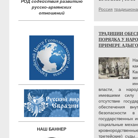
РОД содействия развитию
русско-армянских
Россия
традицион
отношений
ТРАДИЦИИ ОБЕС
ПОРЯДКА У НАРО
ПРИМЕРЕ АДЫГОВ)
На
ка
Ка
ж
ин
власти, а наро
имевшими силу 
отсутствие госуд
обеспечения вн
безопасности в
государственных и
социальные механ
НАШ БАННЕР
кровнородственн
третейские) суды.