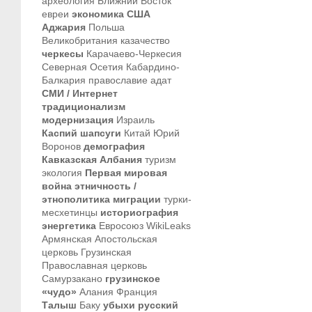
археология
Ближний Восток
евреи
экономика
США
Аджария
Польша
Великобритания
казачество
черкесы
Карачаево-Черкесия
Северная Осетия
Кабардино-
Балкария
православие
адат
СМИ / Интернет
традиционализм
модернизация
Израиль
Каспий
шапсуги
Китай
Юрий
Воронов
демография
Кавказская Албания
туризм
экология
Первая мировая
война
этничность /
этнополитика
миграции
турки-
месхетинцы
историография
энергетика
Евросоюз
WikiLeaks
Армянская Апостольская
церковь
Грузинская
Православная церковь
Самурзакано
грузинское
«чудо»
Алания
Франция
Талыш
Баку
убыхи
русский