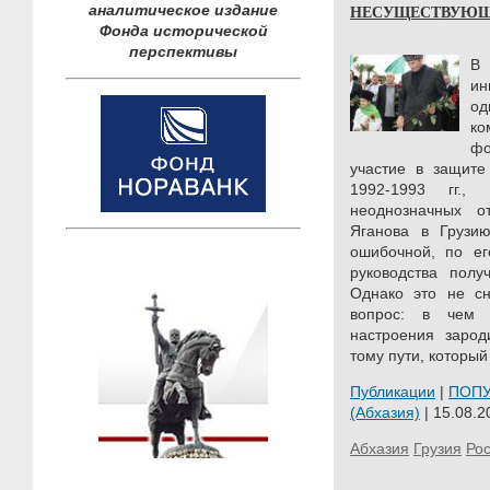
НЕСУЩЕСТВУЮЩА
аналитическое издание
Фонда исторической
перспективы
В 
ин
о
к
ф
участие в защите
1992-1993 гг.
неоднозначных о
Яганова в Грузи
ошибочной, по ег
руководства полу
Однако это не сн
вопрос: в чем 
настроения зарод
тому пути, которы
Публикации
|
ПОП
(Абхазия)
| 15.08.2
Абхазия
Грузия
Ро