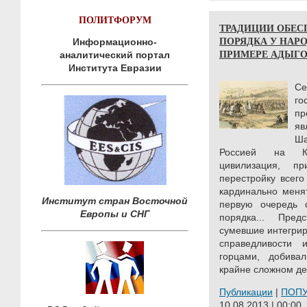
ПОЛИТФОРУМ
ТРАДИЦИИ ОБЕС
ПОРЯДКА У НАРО
Информационно-
ПРИМЕРЕ АДЫГОВ)
аналитический портал
Института Евразии
С
г
п
я
Ша
Россией на Ка
цивилизация, п
перестройку всего
кардинально меня
Институт стран Восточной
первую очередь 
Европы и СНГ
порядка... Пред
сумевшие интегрир
справедливости 
горцами, добива
крайне сложном дел
Публикации
|
ПОП
10.08.2013 | 00:00