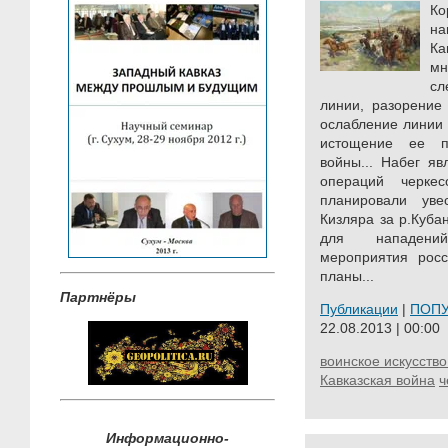
Ко
н
К
м
сл
линии, разорение 
ослабление линии
истощение ее п
войны... Набег я
операций черке
планировали уве
Кизляра за р.Куба
для нападени
мероприятия росс
планы...
Партнёры
Публикации
|
ПОП
22.08.2013 | 00:00
воинское искусство
Кавказская война
ч
Информационно-