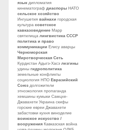
язык
дипломатия
кинематограф
диаспоры
НАТО
сельское хозяйство
Ингушетия
вайнахи
городская
культура
советское
кавказоведение
Марр
святилища
лингвистика
СССР
политика и право
коммуникации
Елису
аварцы
Черноморская
Миротворческая Сеть
Курдистан
Адыгэ-Хасэ
лезгины
удины
гидрополитика
земельные конфликты
социология
НПО
Евразийский
Союз
долгожители
этноэкология
пропаганда
хемшины
кумыки
Самцхе-
Джавахети
Украина
скифы
горские евреи
Джавахети
забастовки
кухня
виноделие
воинское искусство /
вооружения
Кавказская война
цова-тушины
молокане
ОДКБ