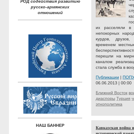
РОД содействия развитию
че
русско-армянских
сл
отношений
к
го
их расселяли в
непокорных народ
курдов, друзов
временем местные
бесперспективнос
перешли на мирн
каналом реализац
стала служба в воо
Публикации
|
ПОП
06.06.2013 | 00:00
Ближний Восток
во
диаспоры
Турция
ч
этнополитика
НАШ БАННЕР
Кавказская война и
исторической памят