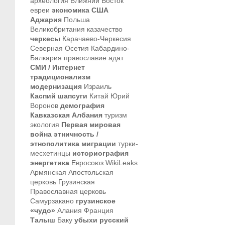
археология
Ближний Восток
евреи
экономика
США
Аджария
Польша
Великобритания
казачество
черкесы
Карачаево-Черкесия
Северная Осетия
Кабардино-
Балкария
православие
адат
СМИ / Интернет
традиционализм
модернизация
Израиль
Каспий
шапсуги
Китай
Юрий
Воронов
демография
Кавказская Албания
туризм
экология
Первая мировая
война
этничность /
этнополитика
миграции
турки-
месхетинцы
историография
энергетика
Евросоюз
WikiLeaks
Армянская Апостольская
церковь
Грузинская
Православная церковь
Самурзакано
грузинское
«чудо»
Алания
Франция
Талыш
Баку
убыхи
русский