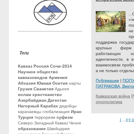
.
«ч
по
н
пр
поддержка госуда
крупных фирм 
Теги
работающих н
идентичности, в 
взаимосвязи пробл
Кавказ
Россия
Сочи-2014
а не только отдель
Научное общество
кавказоведов
Армения
Публикации
|
ПОП
Абхазия
Южная Осетия
нарты
ПАТРАКОВА, Викт
Грузия
Сванетия
Адыгея
ислам
христианство
Кавказская война
Р
Азербайджан
Дагестан
этнополитика
Нагорный Карабах
дидойцы
карачаевцы
глобализация
Иран
Турция
терроризм
суфизм
1
...
8
9
1
Северо-Западный Кавказ
Чечня
образование
Швейцария