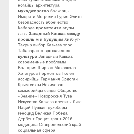
ногайцы
архитектура
мухаджирство
балкарцы
Имерети
Мегрелия
Гурия
Элиты
безопасность
абречество
Кабарда
прометеизм
агулы
лазы
Западный Кавказ между
прошлым и будущим
Хизб ут-
Тахрир
выбор Кавказа
эпос
Табасаран
ковроткачество
культура
Западный Кавказ:
современные проблемы
Болгария
Ширван
Махачкала
Хетагуров
Лермонтов
Гюлен
ассирийцы
Германия
Эрдоган
Крым
секты
Нахичеван
киммерийцы
езиды
Общество
«Знание»
Новороссия
Тува
Искусство Кавказа
алевиты
Лига
Наций
Пушкин
духоборы
геноцид
Великая Победа
Дербент
Греция
грант-2016
медицина
Ставропольский край
социальная сфера