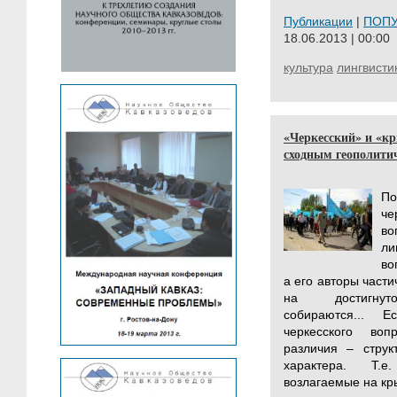
Публикации
|
ПОП
18.06.2013 | 00:00
культура
лингвисти
«Черкесский» и «к
сходным геополити
По
че
во
ли
во
а его авторы части
на достигнут
собираются...
Е
черкесского во
различия – струк
характера. Т.е
возлагаемые на кр