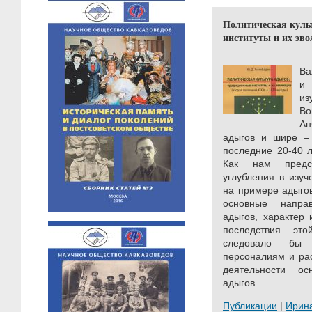
Политическая куль
институты и их эво
Ва
и
из
В
Ан
адыгов и шире – 
последние 20-40 л
Как нам предст
углубления в изуч
на примере адыго
основные напра
адыгов, характер
последствия это
следовало бы 
персоналиям и ра
деятельности ос
адыгов...
Публикации
|
Ирин