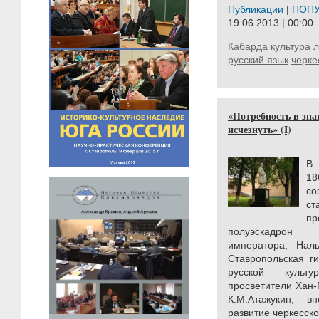
Публикации
|
ПОП
19.06.2013 | 00:00
Кабарда
культура
л
русский язык
черке
«Потребность в зна
исчезнуть» (I)
В 
18
со
ст
пр
полуэскадрон 
императора, Нал
Ставропольская г
русской культ
просветители Хан-
К.М.Атажукин, 
развитие черкесско