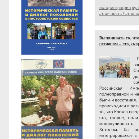
историография
кул
этничность / этноп
Выпячивать то, чт
регионом – это, ско
...
во
Се
де
с
Российская Им
полноправной и н
были и восстания.
происходили в раз
то, что Кавказ вс
это, скорее, пол
манипулироват
Хотелось бы по
интегрировался в