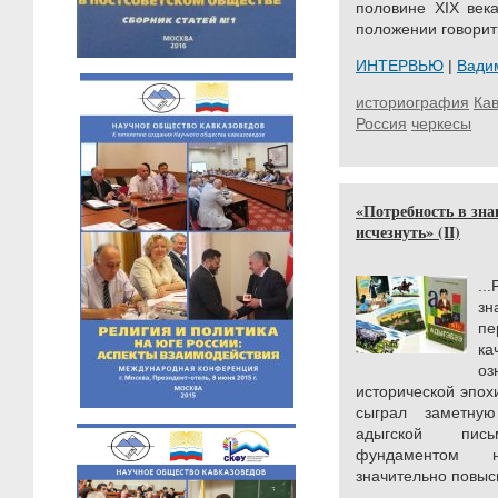
половине XIX век
положении говорить
ИНТЕРВЬЮ
|
Вади
историография
Кав
Россия
черкесы
«Потребность в зна
исчезнуть» (II)
..
зн
пе
к
оз
исторической эпох
сыграл заметну
адыгской пись
фундаментом 
значительно повыси