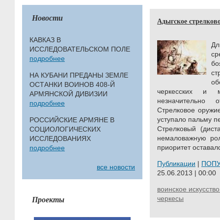
Новости
Адыгское стрелковое
КАВКАЗ В
Д
ИССЛЕДОВАТЕЛЬСКОМ ПОЛЕ
ср
подробнее
б
ст
НА КУБАНИ ПРЕДАНЫ ЗЕМЛЕ
о
ОСТАНКИ ВОИНОВ 408-Й
черкесских и 
АРМЯНСКОЙ ДИВИЗИИ
незначительно 
подробнее
Cтрелковое оружи
уступало пальму п
РОССИЙСКИЕ АРМЯНЕ В
Cтрелковый (дист
СОЦИОЛОГИЧЕСКИХ
немаловажную рол
ИССЛЕДОВАНИЯХ
приоритет оставал
подробнее
Публикации
|
ПОП
все новости
25.06.2013 | 00:00
воинское искусство
Проекты
черкесы