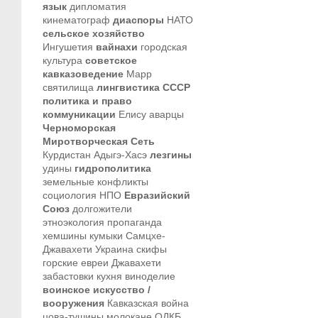
язык
дипломатия
кинематограф
диаспоры
НАТО
сельское хозяйство
Ингушетия
вайнахи
городская
культура
советское
кавказоведение
Марр
святилища
лингвистика
СССР
политика и право
коммуникации
Елису
аварцы
Черноморская
Миротворческая Сеть
Курдистан
Адыгэ-Хасэ
лезгины
удины
гидрополитика
земельные конфликты
социология
НПО
Евразийский
Союз
долгожители
этноэкология
пропаганда
хемшины
кумыки
Самцхе-
Джавахети
Украина
скифы
горские евреи
Джавахети
забастовки
кухня
виноделие
воинское искусство /
вооружения
Кавказская война
цова-тушины
молокане
ОДКБ