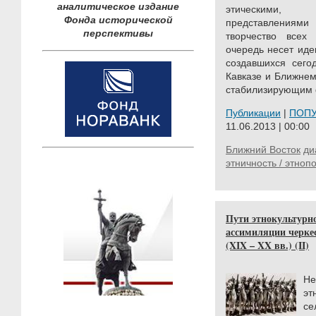
аналитическое издание
этическими, ф
Фонда исторической
представления
перспективы
творчество всех
очередь несет иде
создавшихся сего
Кавказе и Ближнем
стабилизирующим 
Публикации
|
ПОП
11.06.2013 | 00:00
Ближний Восток
ди
этничность / этноп
Пути этнокультурн
ассимиляции черкес
(XIX – XX вв.) (II)
Н
эт
се