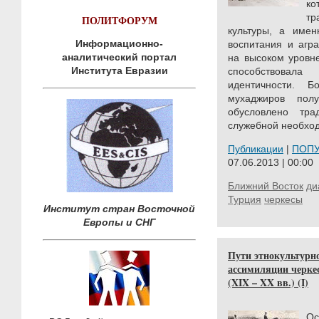
ко
тр
ПОЛИТФОРУМ
культуры, а имен
Информационно-
воспитания и агр
аналитический портал
на высоком уровн
Института Евразии
способствовал
идентичности. 
мухаджиров пол
обусловлено тр
служебной необход
Публикации
|
ПОП
07.06.2013 | 00:00
Ближний Восток
ди
Турция
черкесы
Институт стран Восточной
Европы и СНГ
Пути этнокультурн
ассимиляции черкес
(XIX – XX вв.) (I)
Ос