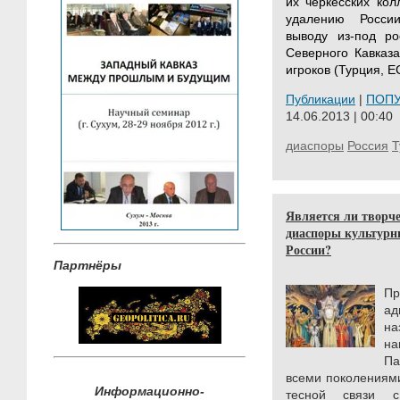
их черкесских кол
удалению Росси
выводу из-под р
Северного Кавказа
игроков (Турция, Е
Публикации
|
ПОП
14.06.2013 | 00:40
диаспоры
Россия
Т
Является ли творче
диаспоры культур
России?
Партнёры
Пр
ад
н
на
Па
всеми поколениями
Информационно-
тесной связи с