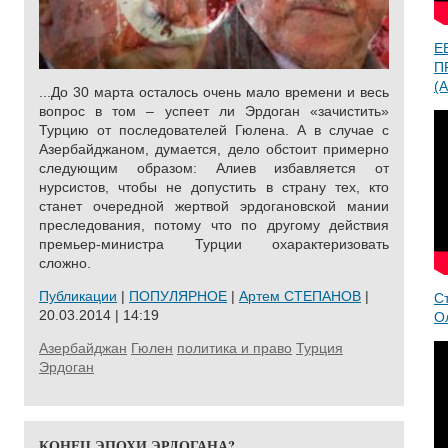
Е
П
(A
...До 30 марта осталось очень мало времени и весь
вопрос в том – успеет ли Эрдоган «зачистить»
Турцию от последователей Гюлена. А в случае с
Азербайджаном, думается, дело обстоит примерно
следующим образом: Алиев избавляется от
нурсистов, чтобы не допустить в страну тех, кто
станет очередной жертвой эрдогановской мании
преследования, потому что по другому действия
премьер-министра Турции охарактеризовать
сложно.
Публикации
|
ПОПУЛЯРНОЕ
|
Артем СТЕПАНОВ
|
С
20.03.2014 | 14:19
О
Азербайджан
Гюлен
политика и право
Турция
Эрдоган
КОНЕЦ ЭПОХИ ЭРДОГАНА?