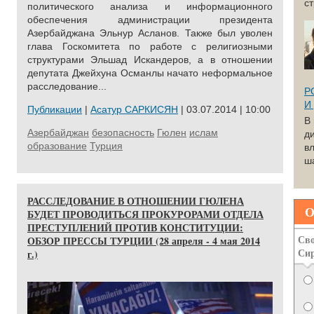
с
политического анализа и информационного
обеспечения администрации президента
Азербайджана Эльнур Асланов. Также был уволен
глава Госкомитета по работе с религиозными
структурами Эльшад Искандеров, а в отношении
депутата Джейхуна Османлы начато неформальное
расследование...
Р
И
Публикации
|
Асатур САРКИСЯН
| 03.07.2014 | 10:00
В
Азербайджан
безопасность
Гюлен
ислам
д
образование
Турция
вл
ша
РАССЛЕДОВАНИЕ В ОТНОШЕНИИ ГЮЛЕНА
О
БУДЕТ ПРОВОДИТЬСЯ ПРОКУРОРАМИ ОТДЕЛА
ПРЕСТУПЛЕНИЙ ПРОТИВ КОНСТИТУЦИИ:
Сво
ОБЗОР ПРЕССЫ ТУРЦИИ (28 апреля - 4 мая 2014
Си
г.)