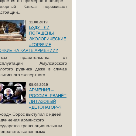
акроется он примерно в ноябре –
еверный Кавказ переживает
астоящий...
11.08.2019
БУДУТ ЛИ
ПОГАШЕНЫ
ЭКОЛОГИЧЕСКИЕ
«ГОРЯЧИЕ
ОЧКИ» НА КАРТЕ АРМЕНИИ?
тказ правительства от
ксплуатации Амулсарского
олотого рудника даже в случае
зитивного экспертного...
05.05.2019
АРМЕНИЯ –
РОССИЯ: РВАНЁТ
ЛИ ГАЗОВЫЙ
«ДЕТОНАТОР»?
жордж Сорос выступил с идеей
одчинения армянского
осударства транснациональным
неправительственным»