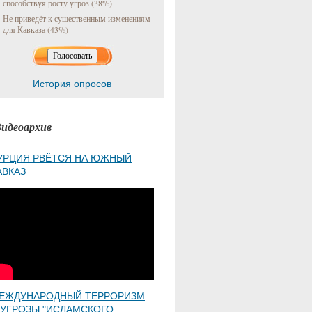
способствуя росту угроз (38%)
Не приведёт к существенным изменениям
для Кавказа (43%)
История опросов
идеоархив
УРЦИЯ РВЁТСЯ НА ЮЖНЫЙ
АВКАЗ
ЕЖДУНАРОДНЫЙ ТЕРРОРИЗМ
 УГРОЗЫ "ИСЛАМСКОГО