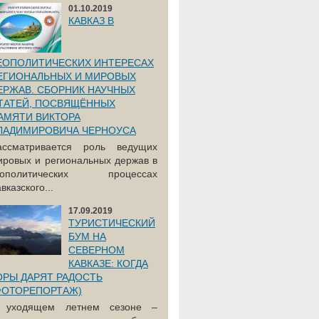
01.10.2019
КАВКАЗ В
ЕОПОЛИТИЧЕСКИХ ИНТЕРЕСАХ
ЕГИОНАЛЬНЫХ И МИРОВЫХ
ЕРЖАВ. СБОРНИК НАУЧНЫХ
ТАТЕЙ, ПОСВЯЩЁННЫХ
АМЯТИ ВИКТОРА
ЛАДИМИРОВИЧА ЧЕРНОУСА
ассматривается роль ведущих
ировых и региональных держав в
еополитических процессах
вказского...
17.09.2019
ТУРИСТИЧЕСКИЙ
БУМ НА
СЕВЕРНОМ
КАВКАЗЕ: КОГДА
ОРЫ ДАРЯТ РАДОСТЬ
ФОТОРЕПОРТАЖ)
 уходящем летнем сезоне –