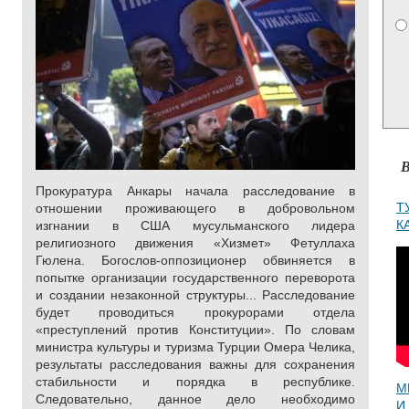
В
Прокуратура Анкары начала расследование в
Т
отношении проживающего в добровольном
К
изгнании в США мусульманского лидера
религиозного движения «Хизмет» Фетуллаха
Гюлена. Богослов-оппозиционер обвиняется в
попытке организации государственного переворота
и создании незаконной структуры... Расследование
будет проводиться прокурорами отдела
«преступлений против Конституции». По словам
министра культуры и туризма Турции Омера Челика,
результаты расследования важны для сохранения
стабильности и порядка в республике.
М
Следовательно, данное дело необходимо
И