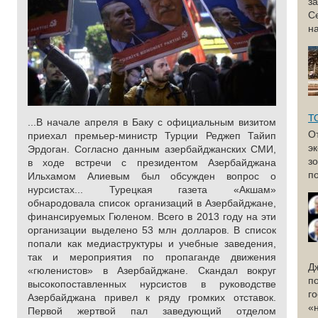
з
С
н
Т
...В начале апреля в Баку с официальным визитом
О
приехал премьер-министр Турции Реджеп Тайип
э
Эрдоган. Согласно данным азербайджанских СМИ,
з
в ходе встречи с президентом Азербайджана
по
Ильхамом Алиевым был обсужден вопрос о
нурсистах... Турецкая газета «Акшам»
обнародовала список организаций в Азербайджане,
финансируемых Гюленом. Всего в 2013 году на эти
организации выделено 53 млн долларов. В список
попали как медиаструктуры и учебные заведения,
так и мероприятия по пропаганде движения
Д
«гюленистов» в Азербайджане. Скандал вокруг
п
высокопоставленных нурсистов в руководстве
г
Азербайджана привел к ряду громких отставок.
«
Первой жертвой пал заведующий отделом