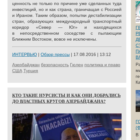
ценность не только по причине уже сделанных туда
инвестиций, но и как страна, граничащая с Россией
и Ираном. Таким образом, попытки дестабилизации
стран, образующих международный транспортный
коридор «Север — Юг» и находящихся
Г
в непосредственном соседстве с пылающим
Р
Ближним Востоком, вовсе не исключены.
Д
С
П
ИНТЕРВЬЮ
|
Обзор прессы
| 17.08.2016 | 13:12
В
Р
Азербайджан
безопасность
Гюлен
политика и право
м
США
Турция
г
Ка
КТО ТАКИЕ НУРСИСТЫ И КАК ОНИ ДОБРАЛИСЬ
ДО ВЛАСТНЫХ КРУГОВ АЗЕРБАЙДЖАНА?
Г
(
В