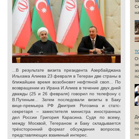
з
С
н
Т
О
э
...В результате визита президента Азербайджана
з
Ильхама Алиева 23 февраля в Тегеран две страны в
по
ближайшее время возобновят нефтяной своп... По
возвращении из Ирана И.Алиев в течение двух дней
дважды (25 и 26 февраля) говорил по телефону с
В.Путиным... Затем последовали визиты в Баку
вице-премьера РФ Дмитрия Рогозина и статс-
секретаря – заместителя министра иностранных
Д
дел России Григория Карасина. Судя по всему,
п
между Москвой, Тегераном и Баку складывается
г
трёхсторонний формат обсуждения вопросов,
«
представляющих взаимный интерес.