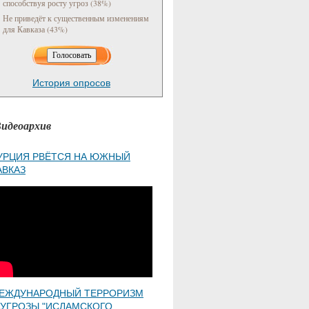
способствуя росту угроз (38%)
Не приведёт к существенным изменениям
для Кавказа (43%)
История опросов
идеоархив
УРЦИЯ РВЁТСЯ НА ЮЖНЫЙ
АВКАЗ
ЕЖДУНАРОДНЫЙ ТЕРРОРИЗМ
 УГРОЗЫ "ИСЛАМСКОГО