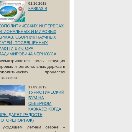
01.10.2019
КАВКАЗ В
ЕОПОЛИТИЧЕСКИХ ИНТЕРЕСАХ
ЕГИОНАЛЬНЫХ И МИРОВЫХ
ЕРЖАВ. СБОРНИК НАУЧНЫХ
ТАТЕЙ, ПОСВЯЩЁННЫХ
АМЯТИ ВИКТОРА
ЛАДИМИРОВИЧА ЧЕРНОУСА
ассматривается роль ведущих
ировых и региональных держав в
еополитических процессах
вказского...
17.09.2019
ТУРИСТИЧЕСКИЙ
БУМ НА
СЕВЕРНОМ
КАВКАЗЕ: КОГДА
ОРЫ ДАРЯТ РАДОСТЬ
ФОТОРЕПОРТАЖ)
 уходящем летнем сезоне –