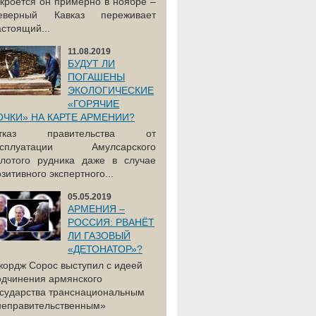
акроется он примерно в ноябре –
еверный Кавказ переживает
астоящий...
11.08.2019
БУДУТ ЛИ
ПОГАШЕНЫ
ЭКОЛОГИЧЕСКИЕ
«ГОРЯЧИЕ
ОЧКИ» НА КАРТЕ АРМЕНИИ?
тказ правительства от
ксплуатации Амулсарского
олотого рудника даже в случае
зитивного экспертного...
05.05.2019
АРМЕНИЯ –
РОССИЯ: РВАНЁТ
ЛИ ГАЗОВЫЙ
«ДЕТОНАТОР»?
жордж Сорос выступил с идеей
одчинения армянского
осударства транснациональным
неправительственным»