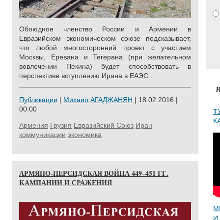
Обоюдное членство России и Армении в
Евразийском экономическом союзе подсказывает,
что любой многосторонний проект с участием
Москвы, Еревана и Тегерана (при желательном
вовлечении Пекина) будет способствовать в
перспективе вступлению Ирана в ЕАЭС...
В
Публикации
|
Михаил АГАДЖАНЯН
| 18.02.2016 |
00:00
Т
К
Армения
Грузия
Евразийский Союз
Иран
коммуникации
экономика
АРМЯНО-ПЕРСИДСКАЯ ВОЙНА 449–451 ГГ.
KАМПАНИИ И СРАЖЕНИЯ
М
И