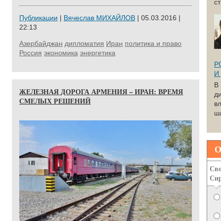
с
Публикации
|
Вячеслав МИХАЙЛОВ
| 05.03.2016 |
22:13
Азербайджан
дипломатия
Иран
политика и право
Россия
экономика
энергетика
Р
И
В
ЖЕЛЕЗНАЯ ДОРОГА АРМЕНИЯ – ИРАН: ВРЕМЯ
д
СМЕЛЫХ РЕШЕНИЙ
вл
ша
О
Сво
Си