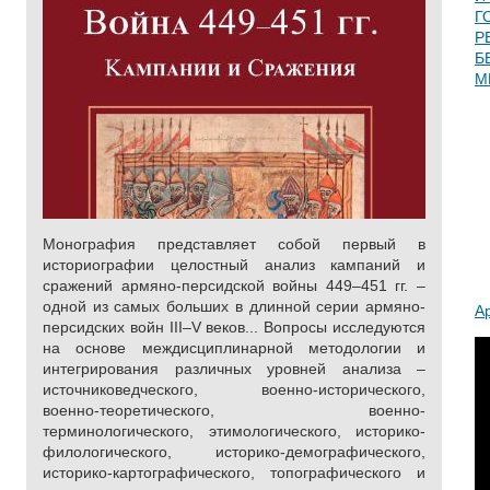
Г
Р
Б
М
Монография представляет собой первый в
историографии целостный анализ кампаний и
сражений армяно-персидской войны 449–451 гг. –
одной из самых больших в длинной серии aрмяно-
А
персидских войн III–V веков... Вопросы исследуются
на основе междисциплинарной методологии и
интегрирования различных уровней анализа –
источниковедческого, военно-исторического,
военно-теоретического, военно-
терминологического, этимологического, историко-
филологического, историко-демографического,
историко-картографического, топографического и