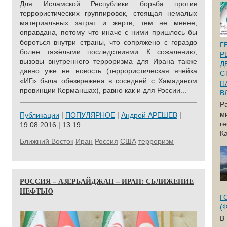
Для Исламской Республики борьба против
террористических группировок, стоящая немалых
материальных затрат и жертв, тем не менее,
оправдана, потому что иначе с ними пришлось бы
бороться внутри страны, что сопряжено с гораздо
Г
более тяжёлыми последствиями. К сожалению,
Р
вызовы внутреннего терроризма для Ирана также
Д
давно уже не новость (террористическая ячейка
С
«ИГ» была обезврежена в соседней с Хамаданом
П
провинции Керманшах), равно как и для России...
В
Р
м
Публикации
|
ПОПУЛЯРНОЕ
|
Андрей АРЕШЕВ
|
г
19.08.2016 | 13:19
Ка
Ближний Восток
Иран
Россия
США
терроризм
РОССИЯ – АЗЕРБАЙДЖАН – ИРАН: СБЛИЖЕНИЕ
НЕФТЬЮ
Г
(
В