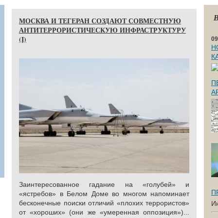
В
МОСКВА И ТЕГЕРАН СОЗДАЮТ СОВМЕСТНУЮ
АНТИТЕРРОРИСТИЧЕСКУЮ ИНФРАСТРУКТУРУ
(I)
09
Н
К
П
А
Заинтересованное гадание на «голубей» и
П
«ястребов» в Белом Доме во многом напоминает
бесконечные поиски отличий «плохих террористов»
И
от «хороших» (они же «умеренная оппозиция»)...