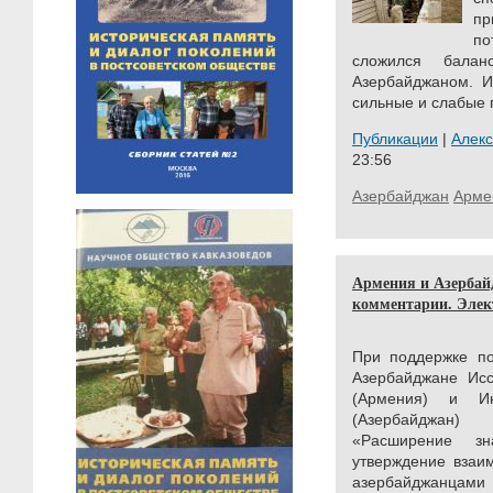
пр
по
сложился бала
Азербайджаном. И
сильные и слабые 
Публикации
|
Алек
23:56
Азербайджан
Арме
Армения и Азербай
комментарии. Элек
При поддержке по
Азербайджане Исс
(Армения) и И
(Азербайджан)
«Расширение з
утверждение взаи
азербайджанцам