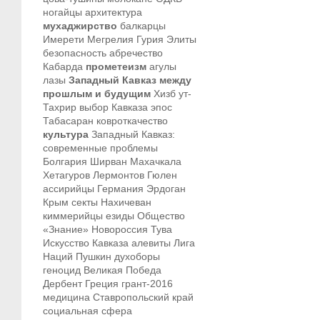
ногайцы
архитектура
мухаджирство
балкарцы
Имерети
Мегрелия
Гурия
Элиты
безопасность
абречество
Кабарда
прометеизм
агулы
лазы
Западный Кавказ между
прошлым и будущим
Хизб ут-
Тахрир
выбор Кавказа
эпос
Табасаран
ковроткачество
культура
Западный Кавказ:
современные проблемы
Болгария
Ширван
Махачкала
Хетагуров
Лермонтов
Гюлен
ассирийцы
Германия
Эрдоган
Крым
секты
Нахичеван
киммерийцы
езиды
Общество
«Знание»
Новороссия
Тува
Искусство Кавказа
алевиты
Лига
Наций
Пушкин
духоборы
геноцид
Великая Победа
Дербент
Греция
грант-2016
медицина
Ставропольский край
социальная сфера