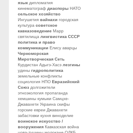
язык
дипломатия
кинематограф
диаспоры
НАТО
сельское хозяйство
Ингушетия
вайнахи
городская
культура
советское
кавказоведение
Марр
святилища
лингвистика
СССР
политика и право
коммуникации
Елису
аварцы
Черноморская
Миротворческая Сеть
Курдистан
Адыгэ-Хасэ
лезгины
удины
гидрополитика
земельные конфликты
социология
НПО
Евразийский
Союз
долгожители
этноэкология
пропаганда
хемшины
кумыки
Самцхе-
Джавахети
Украина
скифы
горские евреи
Джавахети
забастовки
кухня
виноделие
воинское искусство /
вооружения
Кавказская война
цова-тушины
молокане
ОДКБ