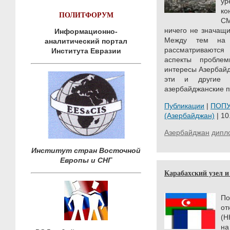
ур
ко
ПОЛИТФОРУМ
СМ
ничего не значащ
Информационно-
Между тем на 
аналитический портал
рассматриваются 
Института Евразии
аспекты пробле
интересы Азербайд
эти и другие в
азербайджанские п
Публикации
|
ПОП
(Азербайджан)
| 10
Азербайджан
дипл
Институт стран Восточной
Европы и СНГ
Карабахский узел 
П
от
(Н
на