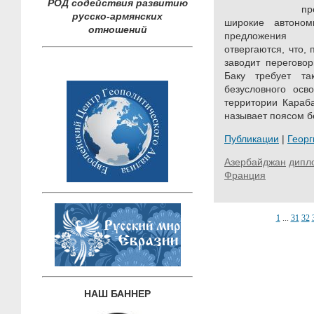
РОД содействия развитию
пр
русско-армянских
широкие автоно
отношений
предложения а
отвергаются, что,
заводит перегово
Баку требует т
безусловного осв
территории Караб
называет поясом б
Публикации
|
Геор
Азербайджан
дипл
Франция
1
...
31
32
НАШ БАННЕР