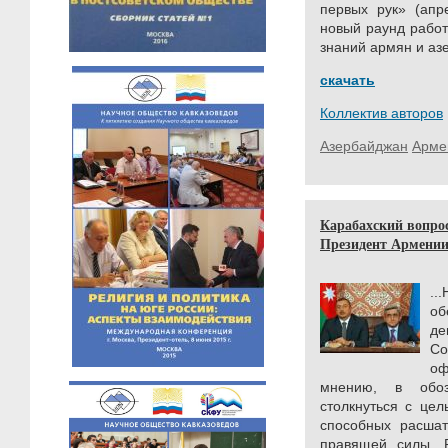
первых рук» (апр
новый раунд рабо
знаний армян и аз
скачать
Коллектив авторов
Азербайджан
Арме
Карабахский вопрос
Президент Армени
.
о
де
С
оф
мнению, в обоз
столкнуться с це
способных расшат
правящей силы. 