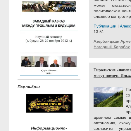
может оказать
политическом конт
сложнее контролир
Публикации
|
Алек
13:51
Азербайджан
Арме
Нагорный Карабах
Тирольские «напев
могут помочь Ильх
Партнёры
По
со
пр
А
п
армянам самые ш
автономию, схожу
Информационно-
согласится упраз