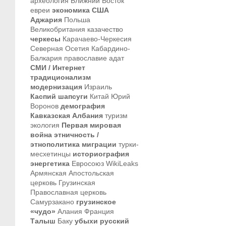
археология
Ближний Восток
евреи
экономика
США
Аджария
Польша
Великобритания
казачество
черкесы
Карачаево-Черкесия
Северная Осетия
Кабардино-
Балкария
православие
адат
СМИ / Интернет
традиционализм
модернизация
Израиль
Каспий
шапсуги
Китай
Юрий
Воронов
демография
Кавказская Албания
туризм
экология
Первая мировая
война
этничность /
этнополитика
миграции
турки-
месхетинцы
историография
энергетика
Евросоюз
WikiLeaks
Армянская Апостольская
церковь
Грузинская
Православная церковь
Самурзакано
грузинское
«чудо»
Алания
Франция
Талыш
Баку
убыхи
русский