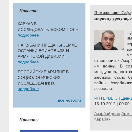
Новости
Помилование Сафар
мирному урегулир
КАВКАЗ В
ИССЛЕДОВАТЕЛЬСКОМ ПОЛЕ
...
подробнее
и
се
НА КУБАНИ ПРЕДАНЫ ЗЕМЛЕ
во
ОСТАНКИ ВОИНОВ 408-Й
ме
АРМЯНСКОЙ ДИВИЗИИ
отношении к Азер
подробнее
им войны. В соз
международного с
РОССИЙСКИЕ АРМЯНЕ В
жестким, стало б
СОЦИОЛОГИЧЕСКИХ
войны Азербайд
ИССЛЕДОВАНИЯХ
возросла.
подробнее
ИНТЕРВЬЮ
|
Дави
все новости
16.10.2012 | 00:00
Азербайджан
Арме
Проекты
Карабах