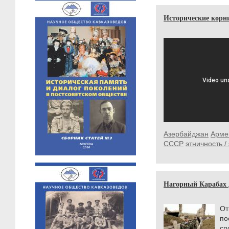
Исторические корни
Азербайджан
Арме
СССР
этничность /
Нагорный Карабах 
От
по
с