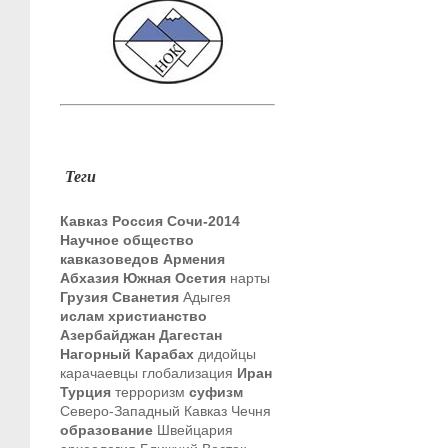
Теги
Кавказ
Россия
Сочи-2014
Научное общество
кавказоведов
Армения
Абхазия
Южная Осетия
нарты
Грузия
Сванетия
Адыгея
ислам
христианство
Азербайджан
Дагестан
Нагорный Карабах
дидойцы
карачаевцы
глобализация
Иран
Турция
терроризм
суфизм
Северо-Западный Кавказ
Чечня
образование
Швейцария