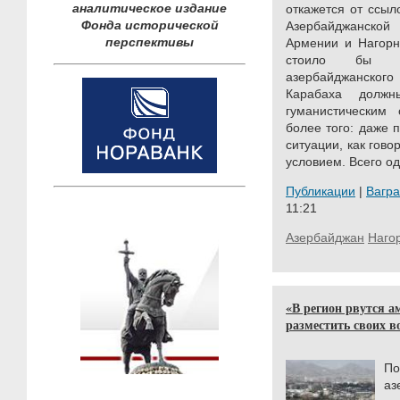
аналитическое издание
откажется от ссыл
Фонда исторической
Азербайджанской
перспективы
Армении и Нагорн
стоило бы з
азербайджанског
Карабаха должн
гуманистическим
более того: даже 
ситуации, как гово
условием. Всего од
Публикации
|
Вагр
11:21
Азербайджан
Наго
«В регион рвутся а
разместить своих в
По
аз