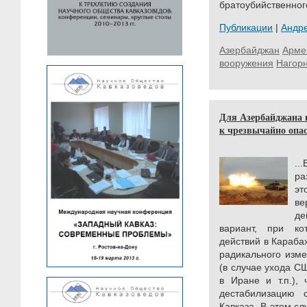
братоубийственног
Публикации
|
Андр
Азербайджан
Арме
вооружения
Нагор
Для Азербайджана и
к чрезвычайно опа
..
ра
э
ве
де
вариант, при ко
действий в Караба
радикального изме
(в случае ухода С
в Иране и т.п.),
дестабилизацию 
Кавказа. В этом с