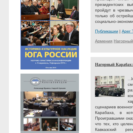
президентских вы
пройдут в чрезвы
только об острейш
социально-экономич
Публикации
|
Арег
Армения
Нагорный
Нагорный Карабах:
..
с
р
ко
ха
сценариев военног
Карабаха, в ко
Проигравшими окаж
что тех, кто целе
Кавказский р