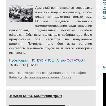
Г
Адыгский воин старался совершить
Р
воинский подвиг в одиночку, чтобы
Б
слава принадлежала только ему.
М
Особым подвигом считалось
самопожертвование ради спасения
однополчан, придававшее поступку особый
эффект... Обычным делом для кабардинцев было
продолжение боя, несмотря на полученные
ранения. Покинуть поле боя из-за ранения
считалось признаком трусости и могло опозорить
имя воина...
Публикации
|
ПОПУЛЯРНОЕ
|
Анзор ОСТАХОВ
|
15.05.2013 | 16:00
А
воинское искусство / вооружения
историография
Кабарда
Первая мировая война
Россия
Забытая война. Кавказский фронт