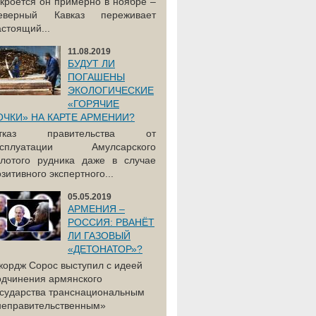
акроется он примерно в ноябре –
еверный Кавказ переживает
астоящий...
11.08.2019
БУДУТ ЛИ
ПОГАШЕНЫ
ЭКОЛОГИЧЕСКИЕ
«ГОРЯЧИЕ
ОЧКИ» НА КАРТЕ АРМЕНИИ?
тказ правительства от
ксплуатации Амулсарского
олотого рудника даже в случае
зитивного экспертного...
05.05.2019
АРМЕНИЯ –
РОССИЯ: РВАНЁТ
ЛИ ГАЗОВЫЙ
«ДЕТОНАТОР»?
жордж Сорос выступил с идеей
одчинения армянского
осударства транснациональным
неправительственным»