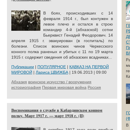
В боях, происходивших с 14
февраля 1914 г., был контужен в
левое плечо и остался в строю
Г
командир 4-й (абхазской) сотни
Р
Бьерквист Генадий Феодорович. 14
Д
апреля 1915 г. эвакуирован (в госпиталь) по
С
болезни. Список воинских чинов Черкесского
П
конного полка раненых и убитых с 11 по 19 марта
В
1915 г. содержит сведения об абхазских всадниках...
Р
м
Публикации
|
ПОПУЛЯРНОЕ
|
КАВКАЗ НА ПЕРВОЙ
г
МИРОВОЙ
|
Лариса ЦВИЖБА
| 19.06.2013 | 09:00
Ка
Абхазия
воинское искусство / вооружения
историография
Первая мировая война
Россия
Воспоминания о службе в Кабардинском конном
Г
полку. Март 1917 г. — март 1918 г. (II)
(
В
В октябре 1917 года полк прибыл