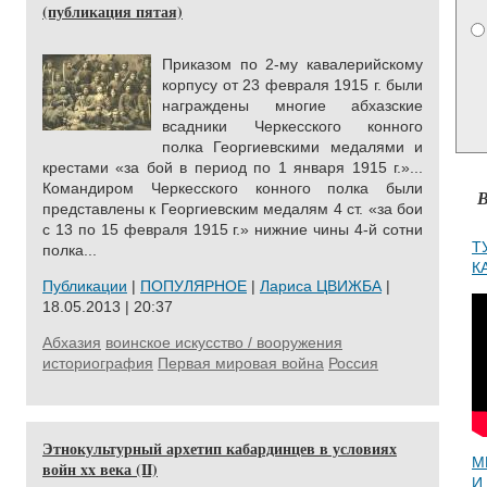
(публикация пятая)
Приказом по 2-му кавалерийскому
корпусу от 23 февраля 1915 г. были
награждены многие абхазские
всадники Черкесского конного
полка Георгиевскими медалями и
крестами «за бой в период по 1 января 1915 г.»...
Командиром Черкесского конного полка были
В
представлены к Георгиевским медалям 4 ст. «за бои
с 13 по 15 февраля 1915 г.» нижние чины 4-й сотни
Т
полка...
К
Публикации
|
ПОПУЛЯРНОЕ
|
Лариса ЦВИЖБА
|
18.05.2013 | 20:37
Абхазия
воинское искусство / вооружения
историография
Первая мировая война
Россия
Этнокультурный архетип кабардинцев в условиях
М
войн xx века (II)
И