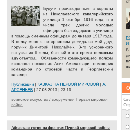
с
Будучи произведенным в корнеты
из Ни­колаевского кавалерийского
училища 1 октя­бря 1916 года, я в
числе трех других молодых
офицеров был задержан в училище
в помощь сменным офицерам до января 1917 года.
Р
В пол­ку меня с нетерпением дожидался мой друг,
И
по­ручик Димитрий Николайчик, 3-го ускоренно­го
В
выпуска из Школы, бывший в это время пол­ковым
д
адъютантом...
Обязанности командующего полком
вл
ис­полнял полковник Алик Амилахвари, помощ­ник
ша
командира по строевой части и Георгиевс­кий
кавалер...
Публикации
|
КАВКАЗ НА ПЕРВОЙ МИРОВОЙ
|
А.
О
АРСЕНЬЕВ
| 27.05.2013 | 23:16
Сво
воинское искусство / вооружения
Первая мировая
Си
война
Абхазская сотня на фронтах Первой мировой войны