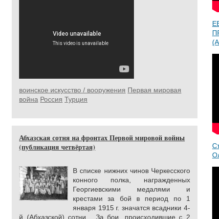
Е
П
(A
воинское искусство / вооружения
Первая мировая
война
Россия
Турция
Абхазская сотня на фронтах Первой мировой войны
(публикация четвёртая)
С
О
В списке нижних чинов Черкесского
конного полка, награжденных
Георгиевскими медалями и
крестами за бой в период по 1
января 1915 г. значатся всадники 4-
й (Абхазской) сотни... За бои, происходившие с 2