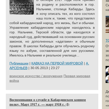
з
на роди­ну и расположился в гор.
С
Нальчике, столице Кабарды. Здесь
н
я хочу описать тех, из кого со­стоял
наш полк и, также, что представлял
со­бой кабардинский народ, его жизнь, быт и обы­чаи.
Управление кабардинским народом нахо­дилось в
гор. Нальчике, Терской области, где находился и
народный суд, действовавший на основании русских
Т
законов, но дополненных «адатами» и обычным
правом. В школах Ка­барды дети обучались родному
О
языку по азбу­ке, составленной для них русскими.
э
Имелось в Нальчике и реальное училище...
з
по
Публикации
|
КАВКАЗ НА ПЕРВОЙ МИРОВОЙ
|
А.
АРСЕНЬЕВ
| 30.05.2013 | 23:27
воинское искусство / вооружения
Первая мировая
война
Д
п
Воспоминания о службе в Кабардинском конном
г
полку. Март 1917 г. — март 1918 г. (I)
«