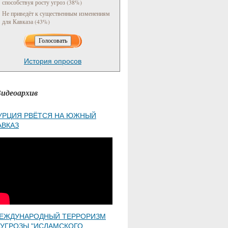
способствуя росту угроз (38%)
Не приведёт к существенным изменениям
для Кавказа (43%)
История опросов
идеоархив
УРЦИЯ РВЁТСЯ НА ЮЖНЫЙ
АВКАЗ
ЕЖДУНАРОДНЫЙ ТЕРРОРИЗМ
 УГРОЗЫ "ИСЛАМСКОГО