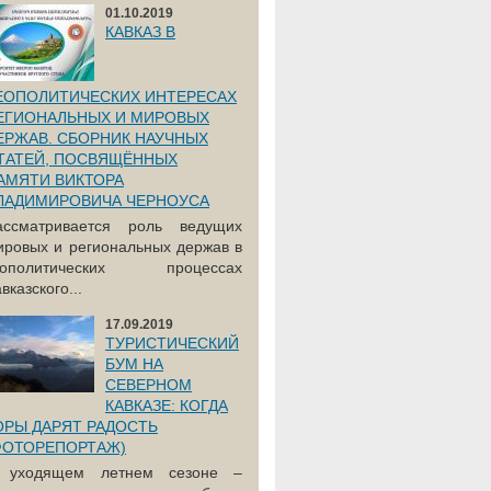
01.10.2019
КАВКАЗ В
ЕОПОЛИТИЧЕСКИХ ИНТЕРЕСАХ
ЕГИОНАЛЬНЫХ И МИРОВЫХ
ЕРЖАВ. СБОРНИК НАУЧНЫХ
ТАТЕЙ, ПОСВЯЩЁННЫХ
АМЯТИ ВИКТОРА
ЛАДИМИРОВИЧА ЧЕРНОУСА
ассматривается роль ведущих
ировых и региональных держав в
еополитических процессах
вказского...
17.09.2019
ТУРИСТИЧЕСКИЙ
БУМ НА
СЕВЕРНОМ
КАВКАЗЕ: КОГДА
ОРЫ ДАРЯТ РАДОСТЬ
ФОТОРЕПОРТАЖ)
 уходящем летнем сезоне –