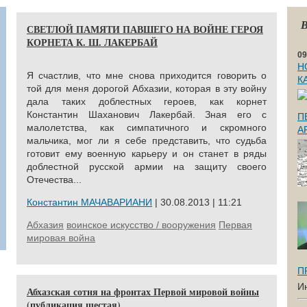
В
СВЕТЛОЙ ПАМЯТИ ПАВШЕГО НА ВОЙНЕ ГЕРОЯ
КОРНЕТА К. Ш. ЛАКЕРБАЙ
09
Н
Я счастлив, что мне снова приходится говорить о
К
той для меня дорогой Абхазии, которая в эту войну
дала таких доблестных героев, как корнет
Константин Шаханович Лакербай.
Зная его с
П
малолетства, как симпатичного и скромного
А
мальчика, мог ли я себе представить, что судьба
готовит ему военную карьеру и он станет в ряды
доблестной русской армии на защиту своего
Отечества...
Константин МАЧАВАРИАНИ
| 30.08.2013 | 11:21
Абхазия
воинское искусство / вооружения
Первая
мировая война
П
И
Абхазская сотня на фронтах Первой мировой войны
(публикация шестая)