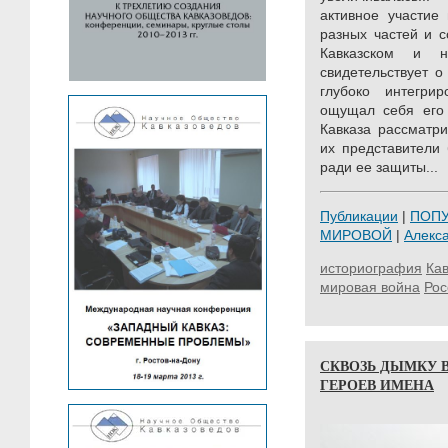
активное участие
разных частей и 
Кавказском и 
свидетельствует о
глубоко интегри
ощущал себя его
Кавказа рассматр
их представители
ради ее защиты...
Публикации
|
ПОП
МИРОВОЙ
|
Алекс
историография
Кав
мировая война
Рос
СКВОЗЬ ДЫМКУ 
ГЕРОЕВ ИМЕНА