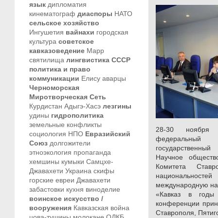
язык
дипломатия
кинематограф
диаспоры
НАТО
сельское хозяйство
Ингушетия
вайнахи
городская
культура
советское
кавказоведение
Марр
святилища
лингвистика
СССР
политика и право
коммуникации
Елису
аварцы
Черноморская
Миротворческая Сеть
Курдистан
Адыгэ-Хасэ
лезгины
удины
гидрополитика
земельные конфликты
28-30 ноября 
социология
НПО
Евразийский
федеральный у
Союз
долгожители
государственный 
этноэкология
пропаганда
Научное обществ
хемшины
кумыки
Самцхе-
Комитета Став
Джавахети
Украина
скифы
национальност
горские евреи
Джавахети
международную на
забастовки
кухня
виноделие
«Кавказ в годы
воинское искусство /
конференции прин
вооружения
Кавказская война
Ставрополя, Пятиго
цова-тушины
молокане
ОДКБ