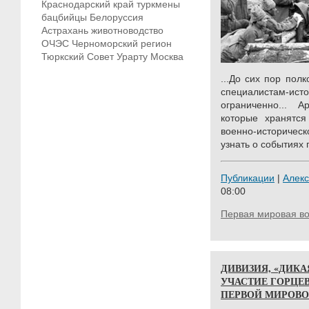
Краснодарский край
туркмены
бацбийцы
Белоруссия
Астрахань
животноводство
ОЧЭС
Черноморский регион
Тюркский Совет
Урарту
Москва
...До сих пор пол
специалистам-исто
ограниченно... 
которые хранятся
военно-историчес
узнать о событиях 
Публикации
|
Алек
08:00
Первая мировая в
ДИВИЗИЯ, «ДИКА
УЧАСТИЕ ГОРЦЕ
ПЕРВОЙ МИРОВО