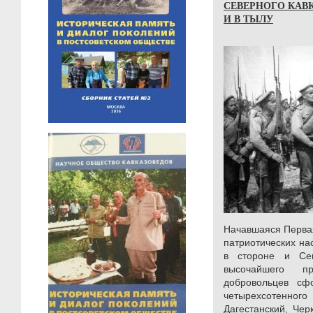
СЕВЕРНОГО КАВК
И В ТЫЛУ
Начавшаяся Первая
патриотических на
в стороне и Се
высочайшего п
добровольцев сф
четырехсотенног
Дагестанский, Чер