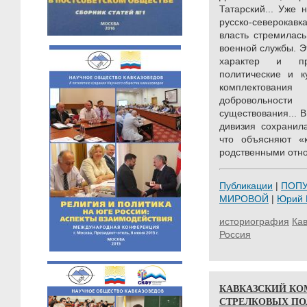
Татарский... Уже
русско-северокав
власть стремилась
военной службы. Э
характер и пр
политические и к
комплектовани
добровольност
существования... 
дивизия сохранил
что объясняют «
родственными отн
Публикации
|
ПОП
МИРОВОЙ
|
Юрий
историография
Кав
Россия
КАВКАЗСКИЙ КО
СТРЕЛКОВЫХ ПО