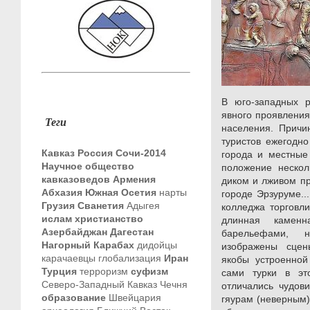
В юго-западных р
явного проявления
Теги
населения. Причи
туристов ежегодн
Кавказ
Россия
Сочи-2014
города и местные
Научное общество
положение нескол
кавказоведов
Армения
диком и лживом п
Абхазия
Южная Осетия
нарты
городе Эрзуруме..
Грузия
Сванетия
Адыгея
колледжа торговли
ислам
христианство
длинная каменн
Азербайджан
Дагестан
барельефами, 
Нагорный Карабах
дидойцы
изображены сце
карачаевцы
глобализация
Иран
якобы устроенной 
Турция
терроризм
суфизм
сами турки в эт
Северо-Западный Кавказ
Чечня
отличались чудов
образование
Швейцария
гяурам (неверным)