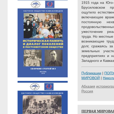
1915 года на Юго
Брусиловском пр
ощутило естествен
включающее враже
постоянную нех
продовольствен
ужесточение реа
труда. Но местные
возникающие труд
долг, сражаясь з
земельных участ
предприятиях и н
Западного и Кавказ
Публикации
|
ПОП
МИРОВОЙ
|
Никол
Абхазия
историог
Россия
ПЕРВАЯ МИРОВА