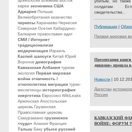
археология
Ближний Восток
убитым, но такж
евреи
экономика
США
солдатам. Ес
Аджария
Польша
свидетельства...
Великобритания
казачество
черкесы
Карачаево-Черкесия
Публикации
|
Обзо
Северная Осетия
Кабардино-
Балкария
православие
адат
Первая мировая в
СМИ / Интернет
традиционализм
модернизация
Израиль
Каспий
шапсуги
Китай
Юрий
Презентация книги
Воронов
демография
дивизия» прошла в
Кавказская Албания
туризм
экология
Первая мировая
война
этничность /
Новости
| 10.12.201
этнополитика
миграции
турки-
Дагестан
историог
месхетинцы
историография
Россия
энергетика
Евросоюз
WikiLeaks
Армянская Апостольская
церковь
Грузинская
Православная церковь
КАВКАЗСКИЙ ФА
Самурзакано
грузинское
ВОЙНЕ: ФОРУМ 
«чудо»
Алания
Франция
Талыш
Баку
убыхи
русский