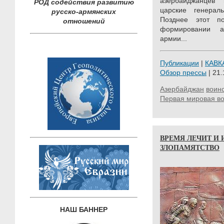
азербайджанцев 
РОД содействия развитию
царские генерал
русско-армянских
Позднее этот п
отношений
формировании а
армии...
Публикации
|
КАВК
Обзор прессы
| 21.
Азербайджан
воинс
Первая мировая в
ВРЕМЯ ЛЕЧИТ И
ЗЛОПАМЯТСТВО
НАШ БАННЕР