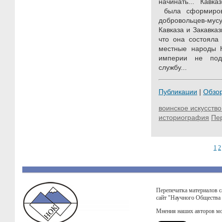
начинать... Кавк
была сформиров
добровольцев-мус
Кавказа и Закавказ
что она состояла 
местные народы К
империи не под
службу...
Публикации
|
Обзо
воинское искусство
историография
Пе
1
2
Перепечатка материалов с
сайт "Научного Общества
Мнения наших авторов мо