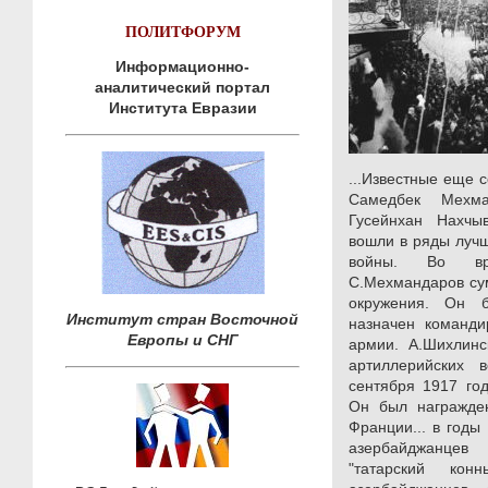
ПОЛИТФОРУМ
Информационно-
аналитический портал
Института Евразии
...Известные еще 
Самедбек Мехма
Гусейнхан Нахчы
вошли в ряды луч
войны. Во вр
С.Мехмандаров су
окружения. Он 
Институт стран Восточной
назначен команди
Европы и СНГ
армии. А.Шихлинс
артиллерийских 
сентября 1917 го
Он был награжде
Франции... в годы
азербайджанце
"татарский ко