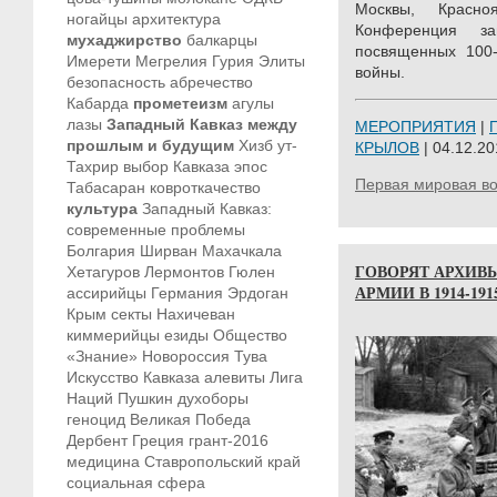
Москвы, Красно
ногайцы
архитектура
Конференция за
мухаджирство
балкарцы
посвященных 100
Имерети
Мегрелия
Гурия
Элиты
войны.
безопасность
абречество
Кабарда
прометеизм
агулы
лазы
Западный Кавказ между
МЕРОПРИЯТИЯ
|
прошлым и будущим
Хизб ут-
КРЫЛОВ
| 04.12.20
Тахрир
выбор Кавказа
эпос
Первая мировая в
Табасаран
ковроткачество
культура
Западный Кавказ:
современные проблемы
Болгария
Ширван
Махачкала
ГОВОРЯТ АРХИВ
Хетагуров
Лермонтов
Гюлен
АРМИИ В 1914-1915
ассирийцы
Германия
Эрдоган
Крым
секты
Нахичеван
киммерийцы
езиды
Общество
«Знание»
Новороссия
Тува
Искусство Кавказа
алевиты
Лига
Наций
Пушкин
духоборы
геноцид
Великая Победа
Дербент
Греция
грант-2016
медицина
Ставропольский край
социальная сфера