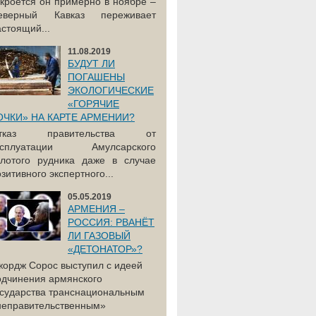
акроется он примерно в ноябре –
еверный Кавказ переживает
астоящий...
11.08.2019
БУДУТ ЛИ
ПОГАШЕНЫ
ЭКОЛОГИЧЕСКИЕ
«ГОРЯЧИЕ
ОЧКИ» НА КАРТЕ АРМЕНИИ?
тказ правительства от
ксплуатации Амулсарского
олотого рудника даже в случае
зитивного экспертного...
05.05.2019
АРМЕНИЯ –
РОССИЯ: РВАНЁТ
ЛИ ГАЗОВЫЙ
«ДЕТОНАТОР»?
жордж Сорос выступил с идеей
одчинения армянского
осударства транснациональным
неправительственным»