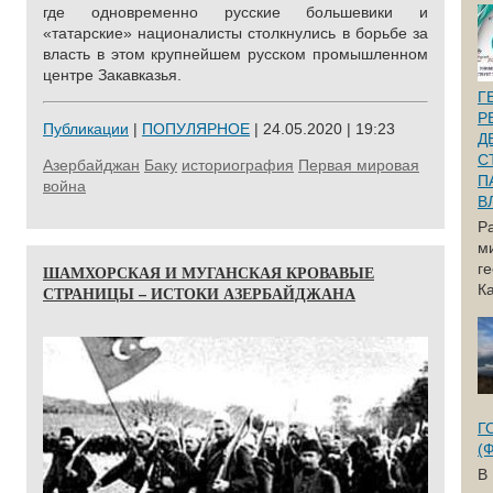
где одновременно русские большевики и
«татарские» националисты столкнулись в борьбе за
власть в этом крупнейшем русском промышленном
центре Закавказья.
Г
Р
Публикации
|
ПОПУЛЯРНОЕ
| 24.05.2020 | 19:23
Д
С
Азербайджан
Баку
историография
Первая мировая
П
война
В
Р
м
г
ШАМХОРСКАЯ И МУГАНСКАЯ КРОВАВЫЕ
Ка
СТРАНИЦЫ – ИСТОКИ АЗЕРБАЙДЖАНА
Г
(
В