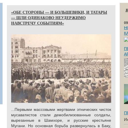
В
«ОБЕ СТОРОНЫ — И БОЛЬШЕВИКИ, И ТАТАРЫ
— ШЛИ ОДИНАКОВО НЕУДЕРЖИМО
НАВСТРЕЧУ СОБЫТИЯМ»
09
Н
К
П
А
...Первыми массовыми жертвами этнических чисток
П
мусаватистов стали демобилизованные солдаты,
И
вырезанные в Шамхоре, и русские крестьяне
Мугани. Но основная борьба развернулась в Баку,