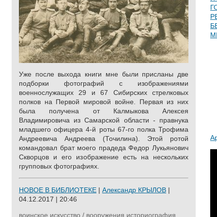
Г
Р
Б
М
Уже после выхода книги мне были присланы две
подборки фотографий с изображениями
военнослужащих 29 и 67 Сибирских стрелковых
полков на Первой мировой войне. Первая из них
была получена от Калмыкова Алексея
Владимировича из Самарской области - правнука
младшего офицера 4-й роты 67-го полка Трофима
А
Андреевича Андреева (Точилина). Этой ротой
командовал брат моего прадеда Федор Лукьянович
Скворцов и его изображение есть на нескольких
групповых фотографиях.
НОВОЕ В БИБЛИОТЕКЕ
|
Александр КРЫЛОВ
|
04.12.2017 | 20:46
воинское искусство / вооружения
историография