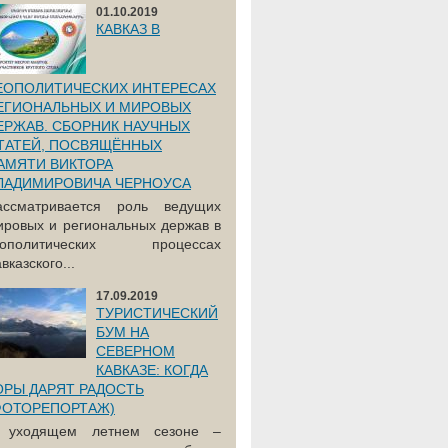
01.10.2019
КАВКАЗ В
ЕОПОЛИТИЧЕСКИХ ИНТЕРЕСАХ
ЕГИОНАЛЬНЫХ И МИРОВЫХ
ЕРЖАВ. СБОРНИК НАУЧНЫХ
ТАТЕЙ, ПОСВЯЩЁННЫХ
АМЯТИ ВИКТОРА
ЛАДИМИРОВИЧА ЧЕРНОУСА
ассматривается роль ведущих
ировых и региональных держав в
еополитических процессах
вказского...
17.09.2019
ТУРИСТИЧЕСКИЙ
БУМ НА
СЕВЕРНОМ
КАВКАЗЕ: КОГДА
ОРЫ ДАРЯТ РАДОСТЬ
ФОТОРЕПОРТАЖ)
 уходящем летнем сезоне –