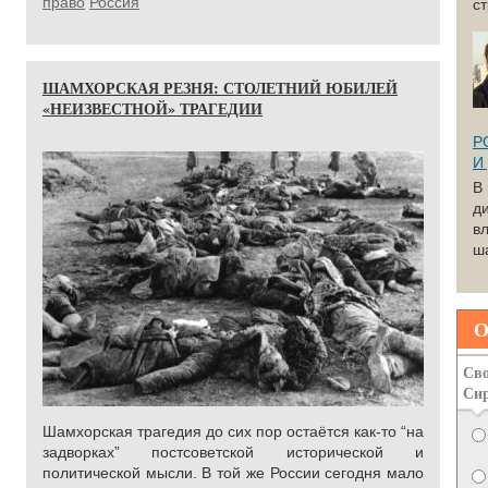
право
Россия
с
ШАМХОРСКАЯ РЕЗНЯ: СТОЛЕТНИЙ ЮБИЛЕЙ
«НЕИЗВЕСТНОЙ» ТРАГЕДИИ
Р
И
В
д
вл
ша
О
Сво
Си
Шамхорская трагедия до сих пор остаётся как-то “на
задворках” постсоветской исторической и
политической мысли. В той же России сегодня мало