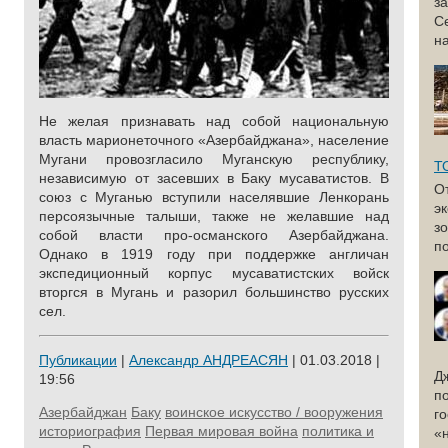
з
С
н
Не желая признавать над собой национальную
власть марионеточного «Азербайджана», население
Мугани провозгласило Муганскую республику,
Т
независимую от засевших в Баку мусаватистов. В
О
союз с Муганью вступили населявшие Ленкорань
э
персоязычные талыши, также не желавшие над
з
собой власти про-османского Азербайджана.
по
Однако в 1919 году при поддержке англичан
экспедиционный корпус мусаватистских войск
вторгся в Мугань и разорил большинство русских
сел.
Публикации
|
Александр АНДРЕАСЯН
| 01.03.2018 |
Д
19:56
п
Азербайджан
Баку
воинское искусство / вооружения
г
историография
Первая мировая война
политика и
«