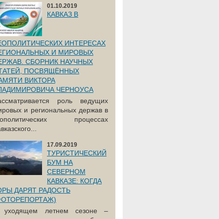
01.10.2019
КАВКАЗ В
ЕОПОЛИТИЧЕСКИХ ИНТЕРЕСАХ
ЕГИОНАЛЬНЫХ И МИРОВЫХ
ЕРЖАВ. СБОРНИК НАУЧНЫХ
ТАТЕЙ, ПОСВЯЩЁННЫХ
АМЯТИ ВИКТОРА
ЛАДИМИРОВИЧА ЧЕРНОУСА
ассматривается роль ведущих
ировых и региональных держав в
еополитических процессах
вказского...
17.09.2019
ТУРИСТИЧЕСКИЙ
БУМ НА
СЕВЕРНОМ
КАВКАЗЕ: КОГДА
ОРЫ ДАРЯТ РАДОСТЬ
ФОТОРЕПОРТАЖ)
 уходящем летнем сезоне –