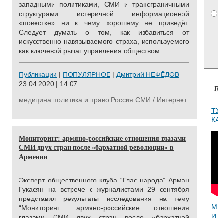
западными политиками, СМИ и трансграничными
структурами истеричной информационной
«повестке» ни к чему хорошему не приведёт.
Следует думать о том, как избавиться от
искусственно навязываемого страха, используемого
как ключевой рычаг управления обществом.
Публикации
|
ПОПУЛЯРНОЕ
|
Дмитрий НЕФЁДОВ
|
23.04.2020 | 14:07
В
медицина
политика и право
Россия
СМИ / Интернет
Т
К
Мониторинг: армяно-российские отношения глазами
СМИ двух стран после «бархатной революции» в
Армении
Эксперт общественного клуба “Глас народа” Арман
Гукасян на встрече с журналистами 29 сентября
представил результаты исследования на тему
М
“Мониторинг: армяно-российские отношения
И
глазами СМИ двух стран после «бархатной