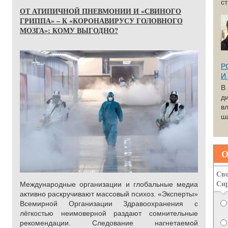
с
ОТ АТИПИЧНОЙ ПНЕВМОНИИ И «СВИНОГО
ГРИППА» – К «КОРОНАВИРУСУ ГОЛОВНОГО
МОЗГА»: КОМУ ВЫГОДНО?
Р
И
В
д
вл
ша
О
Сво
Си
Международные организации и глобальные медиа
активно раскручивают массовый психоз. «Эксперты»
Всемирной Организации Здравоохранения с
лёгкостью неимоверной раздают сомнительные
рекомендации. Следование нагнетаемой