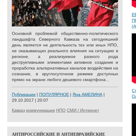
Е
П
(A
Основной проблемой общественно-политического
ландшафта Северного Кавказа на сегодняшний
день является не деятельность тех или иных НПО,
не оказывающих реального влияния на ситуацию в
регионе, а реализуемое разного рода
деструктивными элементами активное создание и
проработка альтернативных каналов воздействия на
сознание, в круглосуточном режиме доступных
прямо на экране любого дешевого смартфона...
С
Публикации
|
ПОПУЛЯРНОЕ
|
Яна АМЕЛИНА
|
О
29.10.2017 | 20:07
Кавказ
коммуникации
НПО
СМИ / Интернет
АНТИРОССИЙСКИЕ И АНТИЕВРАЗИЙСКИЕ