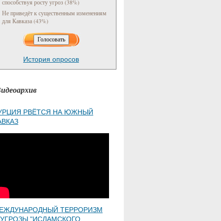
способствуя росту угроз (38%)
Не приведёт к существенным изменениям
для Кавказа (43%)
История опросов
идеоархив
УРЦИЯ РВЁТСЯ НА ЮЖНЫЙ
АВКАЗ
ЕЖДУНАРОДНЫЙ ТЕРРОРИЗМ
 УГРОЗЫ "ИСЛАМСКОГО