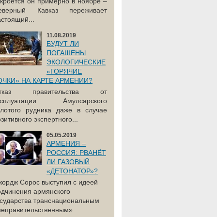
акроется он примерно в ноябре –
еверный Кавказ переживает
астоящий...
11.08.2019
БУДУТ ЛИ
ПОГАШЕНЫ
ЭКОЛОГИЧЕСКИЕ
«ГОРЯЧИЕ
ОЧКИ» НА КАРТЕ АРМЕНИИ?
тказ правительства от
ксплуатации Амулсарского
олотого рудника даже в случае
зитивного экспертного...
05.05.2019
АРМЕНИЯ –
РОССИЯ: РВАНЁТ
ЛИ ГАЗОВЫЙ
«ДЕТОНАТОР»?
жордж Сорос выступил с идеей
одчинения армянского
осударства транснациональным
неправительственным»