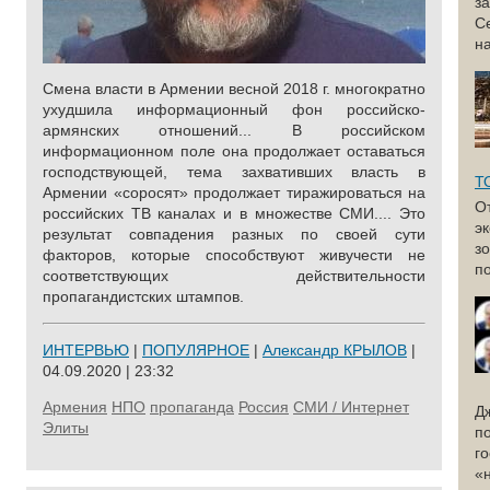
з
С
н
Смена власти в Армении весной 2018 г. многократно
ухудшила информационный фон российско-
армянских отношений... В российском
информационном поле она продолжает оставаться
господствующей, тема захвативших власть в
Т
Армении «соросят» продолжает тиражироваться на
О
российских ТВ каналах и в множестве СМИ.... Это
э
результат совпадения разных по своей сути
з
факторов, которые способствуют живучести не
по
соответствующих действительности
пропагандистских штампов.
ИНТЕРВЬЮ
|
ПОПУЛЯРНОЕ
|
Александр КРЫЛОВ
|
04.09.2020 | 23:32
Армения
НПО
пропаганда
Россия
СМИ / Интернет
Д
Элиты
п
г
«