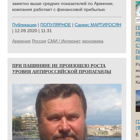
заметно выше средних показателей по Армении,
компания работает с финансовой прибылью.
Публикации
|
ПОПУЛЯРНОЕ
|
Саркис МАРТИРОСЯН
Г
| 12.09.2020 | 11:31
Р
Д
Армения
Россия
СМИ / Интернет
экономика
С
П
В
Р
ПРИ ПАШИНЯНЕ НЕ ПРОИЗОШЛО РОСТА
м
УРОВНЯ АНТИРОССИЙСКОЙ ПРОПАГАНДЫ
г
Ка
Г
(
В