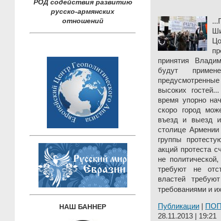
РОД содействия развитию
русско-армянских
отношений
.
Ш
Ц
пр
принятия Влади
будут примен
предусмотренные 
высоких гостей.
время упорно нач
скоро город мож
въезд и выезд из
столице Армении 
группы протесту
акций протеста с
не политической,
требуют не отс
властей требую
требованиями и их
Публикации
|
ПО
НАШ БАННЕР
28.11.2013 | 19:21