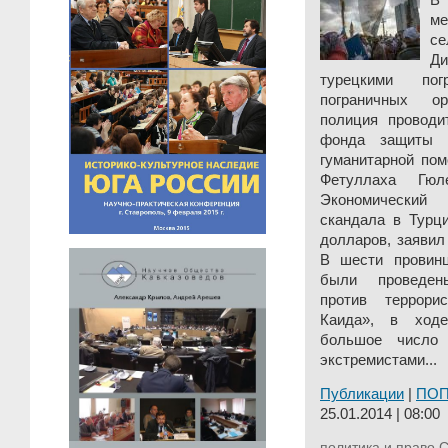
В
м
се
Ди
турецкими пог
пограничных ор
полиция проводи
фонда защиты 
гуманитарной пом
Фетуллаха Гюл
Экономический
скандала в Турц
долларов, заявил
В шести провин
были проведен
против террори
Каида», в ход
большое число
экстремистами...
Публикации
|
ПО
25.01.2014 | 08:00
политика и право
С