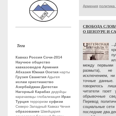
Армения
политика 
СВОБОДА СЛОВА
О ЦЕНЗУРЕ И СА
.
Теги
к
пу
Кавказ
Россия
Сочи-2014
ил
Научное общество
между первыми 
кавказоведов
Армения
размыта), не
Абхазия
Южная Осетия
нарты
исключением, ни
Грузия
Сванетия
Адыгея
точные данные.
ислам
христианство
говорилось ли
Азербайджан
Дагестан
читатели газет
Нагорный Карабах
дидойцы
обрывочные све
карачаевцы
глобализация
Иран
Турция
терроризм
суфизм
Перевод политич
Северо-Западный Кавказ
Чечня
социальные сети 
образование
Швейцария
последние два де