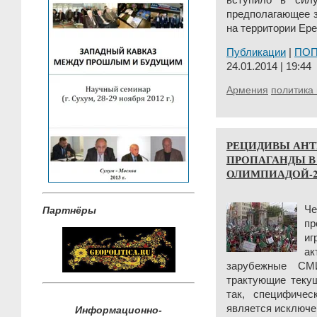
вступило в силу
предполагающее з
на территории Ере
Публикации
|
ПО
24.01.2014 | 19:44
Армения
политика 
РЕЦИДИВЫ АН
ПРОПАГАНДЫ В
ОЛИМПИАДОЙ-2
Ч
Партнёры
пр
и
а
зарубежные СМ
трактующие теку
так, специфичес
является исключе
Информационно-