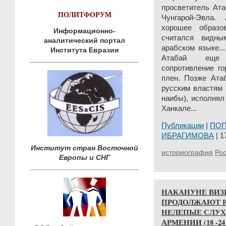
просветитель Ат
ПОЛИТФОРУМ
Чунгарой-Эвла.
хорошее образо
Информационно-
считался видн
аналитический портал
арабском языке..
Института Евразии
Атабай еще 
сопротивление го
плен. Позже Ата
русским властям 
наибы), исполнял
Ханкале...
Публикации
|
ПО
ИБРАГИМОВА
| 1
Институт стран Восточной
историография
Ро
Европы и СНГ
НАКАНУНЕ ВИЗ
ПРОДОЛЖАЮТ Р
НЕЛЕПЫЕ СЛУХ
АРМЕНИИ (18 -24 н