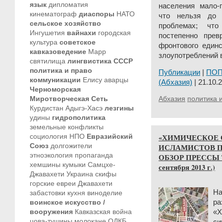
язык
дипломатия
населения мало-
кинематограф
диаспоры
НАТО
что нельзя до 
сельское хозяйство
проблемах; что
Ингушетия
вайнахи
городская
постепенно прев
культура
советское
фронтового един
кавказоведение
Марр
злоупотреблений в
святилища
лингвистика
СССР
политика и право
Публикации
|
ПО
коммуникации
Елису
аварцы
(Абхазия)
| 21.10.2
Черноморская
Миротворческая Сеть
Абхазия
политика 
Курдистан
Адыгэ-Хасэ
лезгины
удины
гидрополитика
земельные конфликты
социология
НПО
Евразийский
«ХИМИЧЕСКОЕ 
Союз
долгожители
ИСЛАМИСТОВ П
этноэкология
пропаганда
ОБЗОР ПРЕССЫ ТУ
хемшины
кумыки
Самцхе-
сентября 2013 г.)
Джавахети
Украина
скифы
горские евреи
Джавахети
На
забастовки
кухня
виноделие
воинское искусство /
р
вооружения
Кавказская война
«
цова-тушины
молокане
ОДКБ