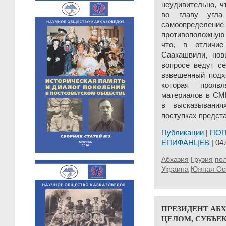
неудивительно, ч
во главу угла
самоопределение
противоположную 
что, в отличие
Саакашвили, нов
вопросе ведут с
взвешенный подхо
которая прояв
материалов в СМИ
в высказывания
поступках предст
Публикации
|
ПО
ЕПИФАНЦЕВ
| 04.
Абхазия
Грузия
пол
Украина
Южная Ос
ПРЕЗИДЕНТ АБХ
ЦЕЛОМ, СУБЪЕ