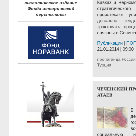
Кавказ и Черномо
аналитическое издание
Фонда исторической
стратегическог
перспективы
проистекают ус
довольно тенд
трактовать проц
связаны с Сочинс
Публикации
|
ПО
21.01.2014 | 09:00
пропаганда
Россия
Турция
ЧЕЧЕНСКИЙ ПР
АТАЕВ
В 
д
го
в
социальную на