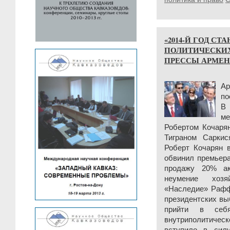
«2014-Й ГОД С
ПОЛИТИЧЕСКИХ
ПРЕССЫ АРМЕНИИ 
Ар
по
В 
ме
Робертом Кочаря
Тиграном Сарки
Роберт Кочарян 
обвинил премьера
продажу 20% а
неумение хозя
«Наследие» Рафф
президентских вы
прийти в себ
внутриполитическ