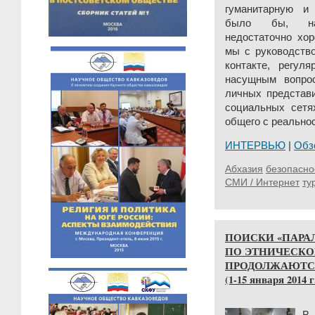
гуманитарную и
было бы, нав
недостаточно хор
мы с руководств
контакте, регул
насущным вопро
личных представ
социальных сетя
общего с реальнос
ИНТЕРВЬЮ
|
Обз
Абхазия
безопасно
СМИ / Интернет
ту
ПОИСКИ «ПАРА
ПО ЭТНИЧЕСКО
ПРОДОЛЖАЮТСЯ
(1-15 января 2014 г