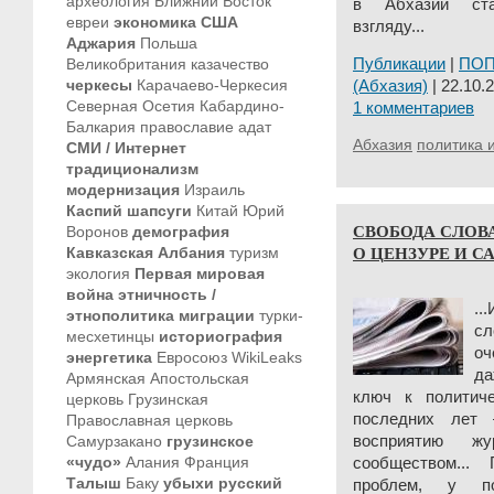
археология
Ближний Восток
в Абхазии ста
евреи
экономика
США
взгляду...
Аджария
Польша
Великобритания
казачество
Публикации
|
ПО
черкесы
Карачаево-Черкесия
(Абхазия)
| 22.10.2
Северная Осетия
Кабардино-
1 комментариев
Балкария
православие
адат
Абхазия
политика 
СМИ / Интернет
традиционализм
модернизация
Израиль
Каспий
шапсуги
Китай
Юрий
СВОБОДА СЛОВА
Воронов
демография
О ЦЕНЗУРЕ И С
Кавказская Албания
туризм
экология
Первая мировая
война
этничность /
..
этнополитика
миграции
турки-
сл
месхетинцы
историография
оч
энергетика
Евросоюз
WikiLeaks
да
Армянская Апостольская
ключ к политич
церковь
Грузинская
последних лет
Православная церковь
Самурзакано
грузинское
восприятию жу
«чудо»
Алания
Франция
сообществом...
Талыш
Баку
убыхи
русский
проблем, у по