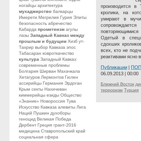
с
ногайцы
архитектура
производится в 
мухаджирство
балкарцы
кролики, на ко
Имерети
Мегрелия
Гурия
Элиты
умирают в мучи
безопасность
абречество
сопровождаетс
Кабарда
прометеизм
агулы
повторяющимися
лазы
Западный Кавказ между
Одетый в спецо
прошлым и будущим
Хизб ут-
сдохших кроликов
Тахрир
выбор Кавказа
эпос
всех, кто не под
Табасаран
ковроткачество
реактивами ясно в
культура
Западный Кавказ:
современные проблемы
Публикации
|
ПО
Болгария
Ширван
Махачкала
06.09.2013 | 00:00
Хетагуров
Лермонтов
Гюлен
ассирийцы
Германия
Эрдоган
Ближний Восток
ди
Крым
секты
Нахичеван
терроризм
Турция
киммерийцы
езиды
Общество
«Знание»
Новороссия
Тува
Искусство Кавказа
алевиты
Лига
Наций
Пушкин
духоборы
геноцид
Великая Победа
Дербент
Греция
грант-2016
медицина
Ставропольский край
социальная сфера