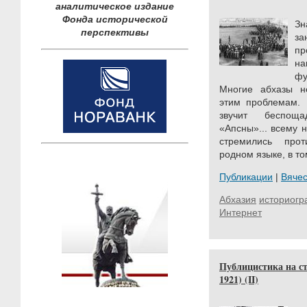
аналитическое издание
Фонда исторической
Зн
перспективы
з
пр
на
фу
Многие абхазы н
этим проблемам. 
звучит беспоща
«Апсны»... всему 
стремились прот
родном языке, в то
Публикации
|
Вяче
Абхазия
историог
Интернет
Публицистика на ст
1921) (II)