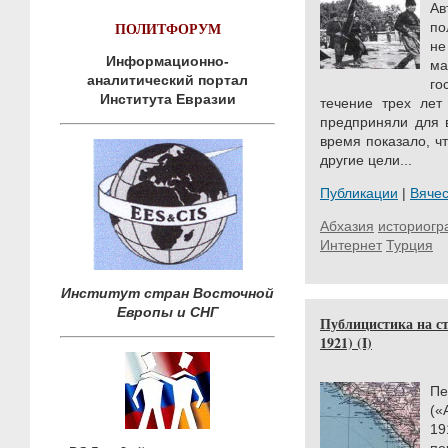
А
ПОЛИТФОРУМ
по
не
Информационно-
ма
аналитический портал
го
Института Евразии
течение трех лет
предприняли для 
время показало, ч
другие цели...
Публикации
|
Вяче
Абхазия
историог
Интернет
Турция
Институт стран Восточной
Европы и СНГ
Публицистика на ст
1921) (I)
Пе
(«
19