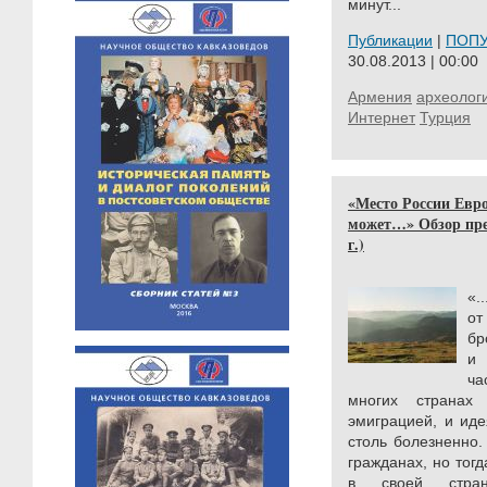
минут...
Публикации
|
ПОП
30.08.2013 | 00:00
Армения
археолог
Интернет
Турция
«Место России Евро
может…» Обзор пре
г.)
«
..
от
бр
и
ча
многих странах
эмиграцией, и ид
столь болезненно.
гражданах, но тог
в своей стра