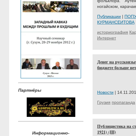
фольклора. Ауте
ногайском, карачае
Публикации
|
ПОП
КУРМАНСЕИТОВА
историография
Ка
Интернет
Денег на русскояз
бюджете больше не
Партнёры
Новости
| 14.11.201
Грузия
пропаганда
Публицистика на ст
1921) (III)
Информационно-