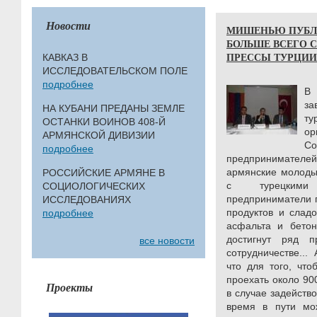
Новости
МИШЕНЬЮ ПУБЛ
БОЛЬШЕ ВСЕГО С
ПРЕССЫ ТУРЦИИ (19
КАВКАЗ В
ИССЛЕДОВАТЕЛЬСКОМ ПОЛЕ
подробнее
В
з
НА КУБАНИ ПРЕДАНЫ ЗЕМЛЕ
т
ОСТАНКИ ВОИНОВ 408-Й
ор
АРМЯНСКОЙ ДИВИЗИИ
С
подробнее
предпринимател
армянские молоды
РОССИЙСКИЕ АРМЯНЕ В
с турецкими 
СОЦИОЛОГИЧЕСКИХ
предприниматели 
ИССЛЕДОВАНИЯХ
продуктов и сладо
подробнее
асфальта и бетон
достигнут ряд п
все новости
сотрудничестве...
что для того, чт
проехать около 900
Проекты
в случае задейств
время в пути мо