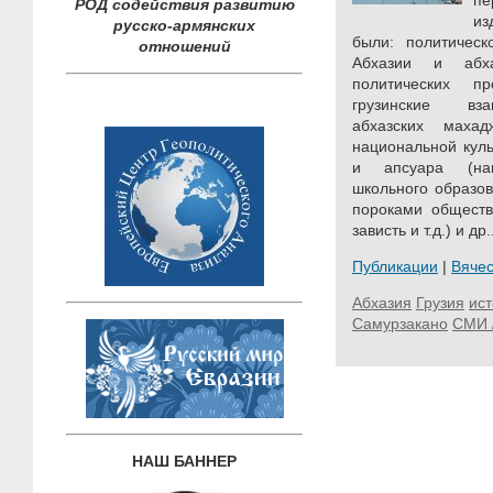
пе
РОД содействия развитию
из
русско-армянских
были: политическ
отношений
Абхазии и абха
политических п
грузинские вза
абхазских маха
национальной куль
и апсуара (нац
школьного образов
пороками общества
зависть и т.д.) и др.
Публикации
|
Вяче
Абхазия
Грузия
ис
Самурзакано
СМИ 
НАШ БАННЕР