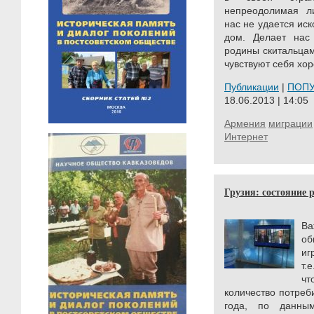
непреодолимая ли
нас не удается ис
дом. Делает на
родины скитальцам
чувствуют себя хор
Публикации
|
ПОП
18.06.2013 | 14:05
Армения
миграции
Интернет
Грузия: состояние
Ва
об
иг
т.
ч
количество потреб
года, по данны