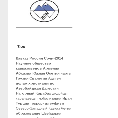
Теги
Кавказ
Россия
Сочи-2014
Научное общество
кавказоведов
Армения
Абхазия
Южная Осетия
нарты
Грузия
Сванетия
Адыгея
ислам
христианство
Азербайджан
Дагестан
Нагорный Карабах
дидойцы
карачаевцы
глобализация
Иран
Турция
терроризм
суфизм
Северо-Западный Кавказ
Чечня
образование
Швейцария