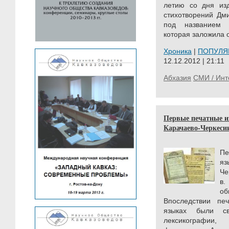
летию со дня из
стихотворений Дм
под названием 
которая заложила 
Хроника
|
ПОПУЛЯ
12.12.2012 | 21:11
Абхазия
СМИ / Инт
Первые печатные и
Карачаево-Черкесии
П
я
Че
в.
об
Впоследствии пе
языках были с
лексикографии