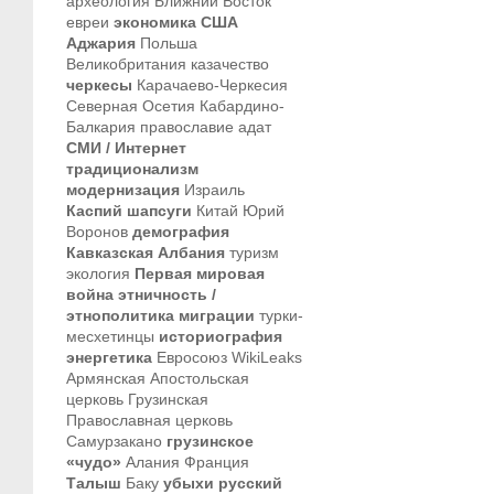
археология
Ближний Восток
евреи
экономика
США
Аджария
Польша
Великобритания
казачество
черкесы
Карачаево-Черкесия
Северная Осетия
Кабардино-
Балкария
православие
адат
СМИ / Интернет
традиционализм
модернизация
Израиль
Каспий
шапсуги
Китай
Юрий
Воронов
демография
Кавказская Албания
туризм
экология
Первая мировая
война
этничность /
этнополитика
миграции
турки-
месхетинцы
историография
энергетика
Евросоюз
WikiLeaks
Армянская Апостольская
церковь
Грузинская
Православная церковь
Самурзакано
грузинское
«чудо»
Алания
Франция
Талыш
Баку
убыхи
русский