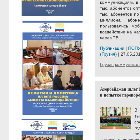
коммуникациям, в 
тыс. абонентов оп
тыс. абонентов по
миллиона абоне
пользовались моб
воздействие на на
через ТВ...
Публикации
|
ПОП
(Грузия)
| 27.05.201
Грузия
коммуникац
Азербайджан шлет Р
в попытке перевор
В
вы
со
го
по
«угроза с севера