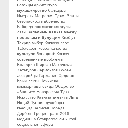
ногайцы
архитектура
мухаджирство
балкарцы
Имерети
Мегрелия
Гурия
Элиты
безопасность
абречество
Кабарда
прометеизм
агулы
лазы
Западный Кавказ между
прошлым и будущим
Хизб ут-
Тахрир
выбор Кавказа
эпос
Табасаран
ковроткачество
культура
Западный Кавказ:
современные проблемы
Болгария
Ширван
Махачкала
Хетагуров
Лермонтов
Гюлен
ассирийцы
Германия
Эрдоган
Крым
секты
Нахичеван
киммерийцы
езиды
Общество
«Знание»
Новороссия
Тува
Искусство Кавказа
алевиты
Лига
Наций
Пушкин
духоборы
геноцид
Великая Победа
Дербент
Греция
грант-2016
медицина
Ставропольский край
социальная сфера