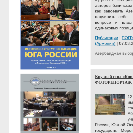
авторов бакинских
как завоевать Аз
подчинить себе..
вопросе и влас
одинаковых позиций
Публикации
|
ПОП
(Армения)
| 07.03.
Азербайджан
выбо
Круглый стол «Книг
ФОТОРЕПОРТАЖ
12
им
со
А
уч
России, Южной Ос
государств. Мер