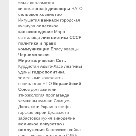
язык
дипломатия
кинематограф
диаспоры
НАТО
сельское хозяйство
Ингушетия
вайнахи
городская
культура
советское
кавказоведение
Марр
святилища
лингвистика
СССР
политика и право
коммуникации
Елису
аварцы
Черноморская
Миротворческая Сеть
Курдистан
Адыгэ-Хасэ
лезгины
удины
гидрополитика
земельные конфликты
социология
НПО
Евразийский
Союз
долгожители
этноэкология
пропаганда
хемшины
кумыки
Самцхе-
Джавахети
Украина
скифы
горские евреи
Джавахети
забастовки
кухня
виноделие
воинское искусство /
вооружения
Кавказская война
цова-тушины
молокане
ОДКБ