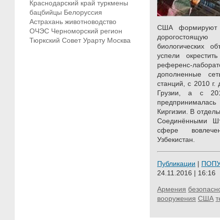
Краснодарский край
туркмены
бацбийцы
Белоруссия
Астрахань
животноводство
США формируют 
ОЧЭС
Черноморский регион
дорогостоящую
Тюркский Совет
Урарту
Москва
биологических об
успели окрестить
референс-лаборат
дополненные се
станций, с 2010 г. 
Грузии, а с 20
предпринимала
Киргизии. В отдел
Соединёнными Шт
сфере вовлече
Узбекистан.
Публикации
|
ПОП
24.11.2016 | 16:16
Армения
безопасн
вооружения
США
т