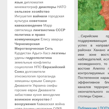
язык
дипломатия
кинематограф
диаспоры
НАТО
сельское хозяйство
Ингушетия
вайнахи
городская
культура
советское
кавказоведение
Марр
святилища
лингвистика
СССР
политика и право
...Сирийские 
коммуникации
Елису
аварцы
поддерживающая 
Черноморская
успех в направ
Миротворческая Сеть
районах Ханано 
Курдистан
Адыгэ-Хасэ
лезгины
ими зоне вост
удины
гидрополитика
наблюдателей, есл
земельные конфликты
неожиданного, то
социология
НПО
Евразийский
востоке Алеппо 
Союз
долгожители
контролируемых 
этноэкология
пропаганда
Постепенное нара
хемшины
кумыки
Самцхе-
эффективное бл
Джавахети
Украина
скифы
каналов террори
горские евреи
Джавахети
окончательного 
забастовки
кухня
виноделие
столицы Сирии...
воинское искусство /
вооружения
Кавказская война
Публикации
|
ПОП
цова-тушины
молокане
ОДКБ