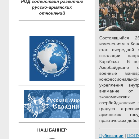
РОД содействия развитию
русско-армянских
отношений
Состоявшийся 
изменениям в Кон
стал очередной 
эскалации напр
Карабаха... В 
Азербайджане с
военные манёв
конфессиональ
укрепления внут
внимание от у
экономических
азербайджанские 
градуса агресс
армянских гос
практических дейст
НАШ БАННЕР
Публикации
|
ПОП