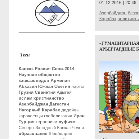
01.12.2016 | 20:49
Азербайджан
безо
Карабах
политика 
«ГУМАНИТАРНАЯ
АРЬЕРГАРДНЫЕ 
Теги
Кавказ
Россия
Сочи-2014
Научное общество
кавказоведов
Армения
Абхазия
Южная Осетия
нарты
Грузия
Сванетия
Адыгея
ислам
христианство
Азербайджан
Дагестан
Нагорный Карабах
дидойцы
карачаевцы
глобализация
Иран
Турция
терроризм
суфизм
Северо-Западный Кавказ
Чечня
образование
Швейцария