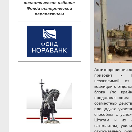
аналитическое издание
Фонда исторической
перспективы
Антитеррористиче
приводит к по
независимой от
коалиции с отдель
блока (по край
представляющим 
совместных дейст
площадках участн
способны с успех
Штатам и их е
сателлитам, усил
относительно бу