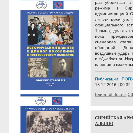
раз убедиться в
режима в Сири
администрацией О
ли эти цели уточ
официального вст
Трампа, делать к
пока преждевре
сценарием стала
обещаний Дона
воздушные удары п
и «Джебхат ан-Нус
влияния и взаимны
Публикации
|
ПОП
15.12.2016 | 00:32
Ближний Восток
С
СИРИЙСКАЯ АРМ
АЛЕППО