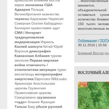
археология
Ближний Восток
...Многочисленны
евреи
экономика
США
меняются, п
Аджария
Польша
объединительной
Великобритания
казачество
оставаться сун
черкесы
Карачаево-Черкесия
количество боевик
Северная Осетия
Кабардино-
150 тысяч челове
Балкария
православие
адат
многочисленные м
СМИ / Интернет
традиционализм
Публикации
|
ПОП
модернизация
Израиль
30.11.2016 | 15:56
Каспий
шапсуги
Китай
Юрий
Воронов
демография
Ближний Восток
по
Кавказская Албания
туризм
экология
Первая мировая
война
этничность /
этнополитика
миграции
турки-
ВОСТОЧНЫЙ АЛЕ
месхетинцы
историография
энергетика
Евросоюз
WikiLeaks
Армянская Апостольская
церковь
Грузинская
Православная церковь
Самурзакано
грузинское
«чудо»
Алания
Франция
Талыш
Баку
убыхи
русский