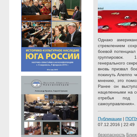
Однако америка
стремлением сохр
боевой потенциал
группировок. 
генерального сек
вновь призвал бо
покинуть Алеппо ч
мнению, это помож
Ранее он выступ
нацеленными на с
отребья под 
самоуправления».
Публикации
|
ПОП
07.12.2016 | 22:49
безопасность
Ближ