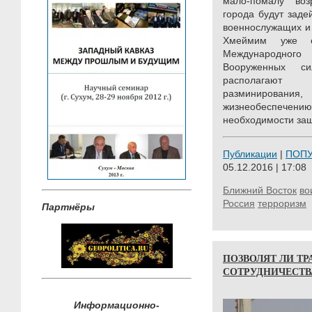
мало-помалу воз
города будут заде
военнослужащих и 
Хмеймим уже о
Международног
Вооруженных с
располагают 
разминировани
жизнеобеспечен
необходимости защ
Публикации
|
ПОП
05.12.2016 | 17:08
Ближний Восток
во
Россия
терроризм
Партнёры
ПОЗВОЛЯТ ЛИ Т
СОТРУДНИЧЕСТВ
Информационно-