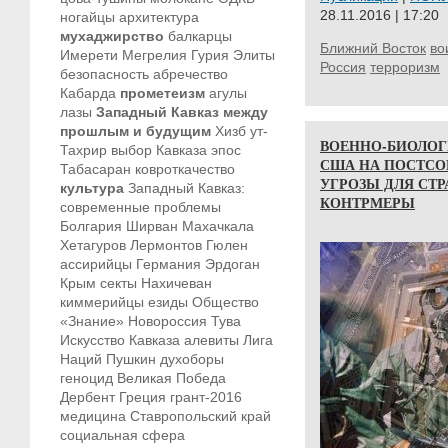
28.11.2016 | 17:20
ногайцы
архитектура
мухаджирство
балкарцы
Ближний Восток
во
Имерети
Мегрелия
Гурия
Элиты
Россия
терроризм
безопасность
абречество
Кабарда
прометеизм
агулы
лазы
Западный Кавказ между
прошлым и будущим
Хизб ут-
ВОЕННО-БИОЛОГ
Тахрир
выбор Кавказа
эпос
США НА ПОСТСО
Табасаран
ковроткачество
УГРОЗЫ ДЛЯ СТ
культура
Западный Кавказ:
КОНТРМЕРЫ
современные проблемы
Болгария
Ширван
Махачкала
Хетагуров
Лермонтов
Гюлен
ассирийцы
Германия
Эрдоган
Крым
секты
Нахичеван
киммерийцы
езиды
Общество
«Знание»
Новороссия
Тува
Искусство Кавказа
алевиты
Лига
Наций
Пушкин
духоборы
геноцид
Великая Победа
Дербент
Греция
грант-2016
медицина
Ставропольский край
социальная сфера