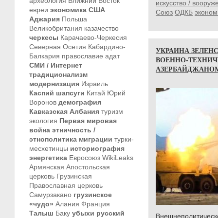
археология
Ближний Восток
искусство / вооруж
евреи
экономика
США
Союз
ОДКБ
эконом
Аджария
Польша
Великобритания
казачество
черкесы
Карачаево-Черкесия
Северная Осетия
Кабардино-
УКРАИНА ЗЕЛЕН
Балкария
православие
адат
ВОЕННО-ТЕХНИЧ
СМИ / Интернет
АЗЕРБАЙДЖАНО
традиционализм
модернизация
Израиль
Каспий
шапсуги
Китай
Юрий
Воронов
демография
Кавказская Албания
туризм
экология
Первая мировая
война
этничность /
этнополитика
миграции
турки-
месхетинцы
историография
энергетика
Евросоюз
WikiLeaks
Армянская Апостольская
церковь
Грузинская
Православная церковь
Самурзакано
грузинское
«чудо»
Алания
Франция
Талыш
Баку
убыхи
русский
Внешнеполитич