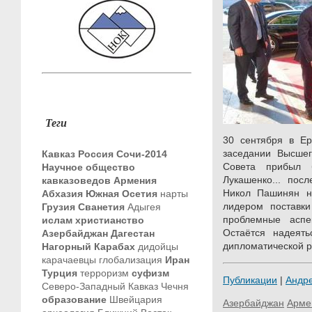
Теги
30 сентября в Ер
заседании Высшег
Кавказ
Россия
Сочи-2014
Совета прибыл 
Научное общество
Лукашенко... пос
кавказоведов
Армения
Никол Пашинян н
Абхазия
Южная Осетия
нарты
лидером поставк
Грузия
Сванетия
Адыгея
проблемные аспек
ислам
христианство
Остаётся надеять
Азербайджан
Дагестан
дипломатической р
Нагорный Карабах
дидойцы
карачаевцы
глобализация
Иран
Турция
терроризм
суфизм
Публикации
|
Андр
Северо-Западный Кавказ
Чечня
образование
Швейцария
Азербайджан
Арме