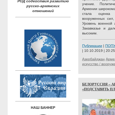
РОД содействия развитию
учение. Полити
русско-армянских
Армении широкома
отношений
стала оценка 
вооруженных сил,
Уровень военной 
Закавказье и дал
высоким.
Публикации
|
ПОП
| 10.10.2019 | 20:25
Азербайджан
Арме
искусство / вооруж
БЕЛОРУССИЯ – 
«ПОДСТАВИТЬ П
НАШ БАННЕР