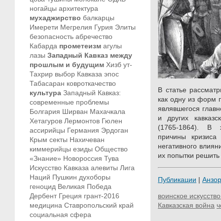
ногайцы
архитектура
мухаджирство
балкарцы
Имерети
Мегрелия
Гурия
Элиты
безопасность
абречество
Кабарда
прометеизм
агулы
лазы
Западный Кавказ между
прошлым и будущим
Хизб ут-
Тахрир
выбор Кавказа
эпос
Табасаран
ковроткачество
В статье рассматр
культура
Западный Кавказ:
как одну из форм 
современные проблемы
являвшегося главн
Болгария
Ширван
Махачкала
и других кавказс
Хетагуров
Лермонтов
Гюлен
(1765-1864). В
ассирийцы
Германия
Эрдоган
причины кризиса 
Крым
секты
Нахичеван
негативного влиян
киммерийцы
езиды
Общество
их попытки решить 
«Знание»
Новороссия
Тува
Искусство Кавказа
алевиты
Лига
Наций
Пушкин
духоборы
Публикации
|
Анзо
геноцид
Великая Победа
Дербент
Греция
грант-2016
воинское искусство
медицина
Ставропольский край
Кавказская война
ч
социальная сфера