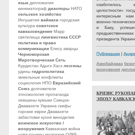
язык
дипломатия
озаботилось в
кинематограф
диаспоры
НАТО
целостности» госу
сельское хозяйство
интересным нам
Ингушетия
вайнахи
городская
военно-техническо
культура
советское
и Баку, успешн
кавказоведение
Марр
предшественниках
святилища
лингвистика
СССР
президента Украин
политика и право
коммуникации
Елису
аварцы
Публикации
|
Андр
Черноморская
Миротворческая Сеть
Азербайджан
безо
Курдистан
Адыгэ-Хасэ
лезгины
вооружения
дипло
удины
гидрополитика
земельные конфликты
социология
НПО
Евразийский
Союз
долгожители
КРИЗИС РУКОПА
этноэкология
пропаганда
ЭПОХУ КАВКАЗСКО
хемшины
кумыки
Самцхе-
Джавахети
Украина
скифы
горские евреи
Джавахети
забастовки
кухня
виноделие
воинское искусство /
вооружения
Кавказская война
цова-тушины
молокане
ОДКБ