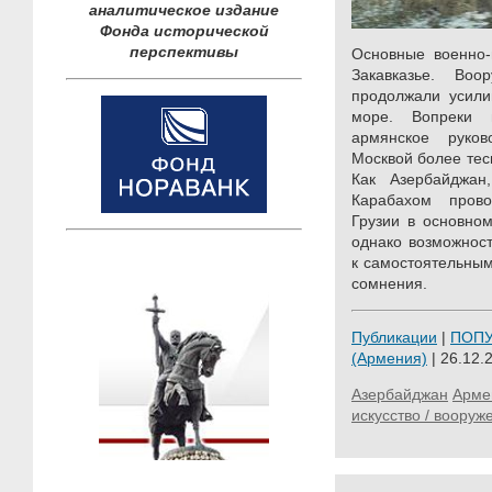
аналитическое издание
Фонда исторической
перспективы
Основные военно-
Закавказье. Во
продолжали усили
море. Вопреки 
армянское руков
Москвой более тес
Как Азербайджа
Карабахом пров
Грузии в основно
однако возможност
к самостоятельны
сомнения.
Публикации
|
ПОП
(Армения)
| 26.12.
Азербайджан
Арме
искусство / вооруж