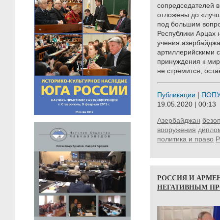
сопредседателей в
отложены до «лучш
под большим вопро
Республики Арцах
учения азербайджа
артиллерийскими с
принуждения к мир
не стремится, оста
Публикации
|
ПОП
19.05.2020 | 00:13
Азербайджан
безо
вооружения
дипло
политика и право
Р
РОССИЯ И АРМЕНИ
НЕГАТИВНЫМ ПР