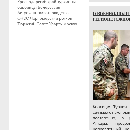
Краснодарский край
туркмены
бацбийцы
Белоруссия
Астрахань
животноводство
О ВОЕННО-ПОЛИ
ОЧЭС
Черноморский регион
РЕГИОНЕ ЮЖНОГ
Тюркский Совет
Урарту
Москва
Коалиция Турция –
связывают экономи
постепенно, в р
Анкары, превр
направленный, не