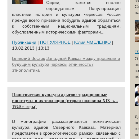
з
Сирии, кажется вполне
С
оправданным. Популяризация
н
властями истории и культуры черкесов России
прежде всего призвана побудить адыгов обратиться
к собственным национальным традициям,
обусловленным историческими факторами...
Публикации
|
ПОПУЛЯРНОЕ
|
Юлия ЧМЕЛЕНКО
|
13.02.2013 | 13:13
Т
Ближний Восток
Западный Кавказ между прошлым и
О
будущим
культура
черкесы
этничность /
э
этнополитика
з
по
Политическая культура адыгов: традиционные
институты и их эволюция (вторая половина XIX в. -
1920-е годы)
Д
В монографии рассматривается политическая
п
культура адыгов Северного Кавказа. Материал
г
представлен в хронологических рамках, связанных с
«