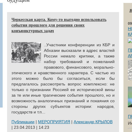
В
Черкесская карта. Кому-то выгодно использовать
09
события прошлого для решения своих
Н
конъюнктурных задач
К
..Участники конференции из КБР и
П
Абхазии высказали в адрес властей
А
России немало критики, а также
набор требований и пожеланий
правового, финансового, морально-
этического и нравственного характера. С частью из
этого можно было бы согласиться, если бы
предлагалось рассмотреть вопрос комплексно: не
только о признании Россией ее исторической вины
за те или иные трагические события прошлого, но и
возможность аналогичных признаний и покаяния со
стороны других субъектов истории: народов,
государств и т.п...
П
Публикации
|
МЕРОПРИЯТИЯ
|
Александр КРЫЛОВ
И
| 23.04.2013 | 14:23