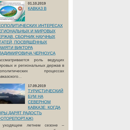
01.10.2019
КАВКАЗ В
ЕОПОЛИТИЧЕСКИХ ИНТЕРЕСАХ
ЕГИОНАЛЬНЫХ И МИРОВЫХ
ЕРЖАВ. СБОРНИК НАУЧНЫХ
ТАТЕЙ, ПОСВЯЩЁННЫХ
АМЯТИ ВИКТОРА
ЛАДИМИРОВИЧА ЧЕРНОУСА
ассматривается роль ведущих
ировых и региональных держав в
еополитических процессах
вказского...
17.09.2019
ТУРИСТИЧЕСКИЙ
БУМ НА
СЕВЕРНОМ
КАВКАЗЕ: КОГДА
ОРЫ ДАРЯТ РАДОСТЬ
ФОТОРЕПОРТАЖ)
 уходящем летнем сезоне –