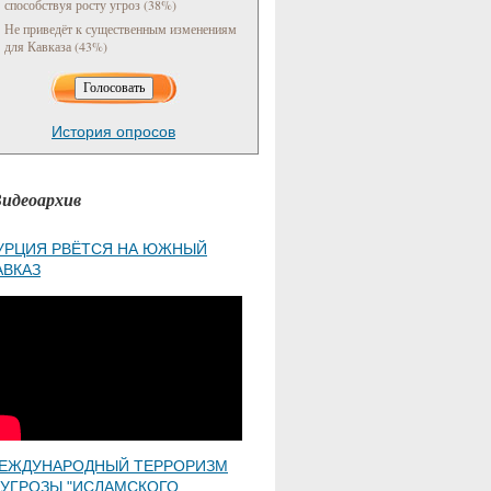
способствуя росту угроз (38%)
Не приведёт к существенным изменениям
для Кавказа (43%)
История опросов
идеоархив
УРЦИЯ РВЁТСЯ НА ЮЖНЫЙ
АВКАЗ
ЕЖДУНАРОДНЫЙ ТЕРРОРИЗМ
 УГРОЗЫ "ИСЛАМСКОГО