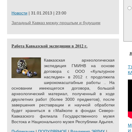
Новости
| 31.01.2013 | 23:00
Западный Кавказ между прошлым и будущим
Работа Кавказской экспедиции в 2012 г.
В
Кавказская археологическая
экспедиция ГМИНВ на основе
Т
договора с OOO «Культурное
К
наследие» в 2012 г. продолжила
широкомасштабные работы .. На
основании имеющегося договора, большой
археологический материал, полученный в ходе
двухлетних работ (более 3000 предметов), после
завершения реставрации и научной обработки
будет храниться в г.Майкопе в фондах Северо-
Кавказского филиала Государственного музея
Востока и Национального музея Республики Адыгея.
М
И
Публикации
|
ПОПУЛЯРНОЕ
|
Владимир ЭРЛИХ
|