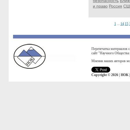
безопасность
Ближ
и право
Россия
СШ
1
...
14
15
Перепечатка материалов с
сайт "Научного Общества
Мнения наших авторов мо
Copyright © 2026 | НОК 