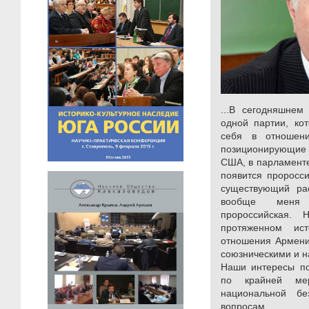
...В сегодняшнем
одной партии, кот
себя в отношен
позиционирующи
США, в парламенте
появится проросси
существующий ра
вообще меня 
пророссийская.
протяженном ис
отношения Армени
союзническими и н
Наши интересы по
по крайней ме
национальной бе
вопросам.