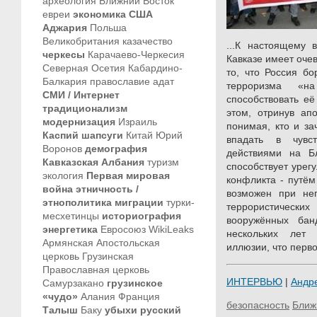
археология
Ближний Восток
евреи
экономика
США
Аджария
Польша
Великобритания
казачество
...К настоящему 
черкесы
Карачаево-Черкесия
Кавказе имеет оче
Северная Осетия
Кабардино-
то, что Россия б
Балкария
православие
адат
терроризма «н
СМИ / Интернет
способствовать е
традиционализм
этом, отринув ап
модернизация
Израиль
понимая, кто и за
Каспий
шапсуги
Китай
Юрий
впадать в чувст
Воронов
демография
действиями на Б
Кавказская Албания
туризм
способствует урег
экология
Первая мировая
конфликта - путём
война
этничность /
возможен при не
этнополитика
миграции
турки-
террористическ
месхетинцы
историография
вооружённых бан
энергетика
Евросоюз
WikiLeaks
нескольких лет
Армянская Апостольская
иллюзии, что перво
церковь
Грузинская
Православная церковь
ИНТЕРВЬЮ
|
Андр
Самурзакано
грузинское
«чудо»
Алания
Франция
безопасность
Ближ
Талыш
Баку
убыхи
русский