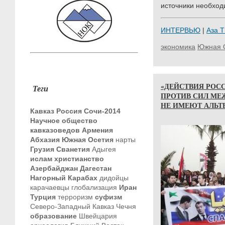
источники необход
ИНТЕРВЬЮ
|
Аза 
экономика
Южная 
«ДЕЙСТВИЯ РОС
Теги
ПРОТИВ СИЛ МЕ
НЕ ИМЕЮТ АЛЬТ
Кавказ
Россия
Сочи-2014
Научное общество
кавказоведов
Армения
Абхазия
Южная Осетия
нарты
Грузия
Сванетия
Адыгея
ислам
христианство
Азербайджан
Дагестан
Нагорный Карабах
дидойцы
карачаевцы
глобализация
Иран
Турция
терроризм
суфизм
Северо-Западный Кавказ
Чечня
образование
Швейцария