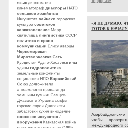
терроризм
язык
дипломатия
кинематограф
диаспоры
НАТО
сельское хозяйство
Ингушетия
вайнахи
городская
«Я НЕ ДУМАЮ, Ч
культура
советское
ГОТОВ К НАЧАЛ
кавказоведение
Марр
святилища
лингвистика
СССР
политика и право
коммуникации
Елису
аварцы
Черноморская
Миротворческая Сеть
Курдистан
Адыгэ-Хасэ
лезгины
удины
гидрополитика
земельные конфликты
социология
НПО
Евразийский
Союз
долгожители
этноэкология
пропаганда
хемшины
кумыки
Самцхе-
Джавахети
Украина
скифы
горские евреи
Джавахети
забастовки
кухня
виноделие
Азербайджанские 
воинское искусство /
чтобы проверит
вооружения
Кавказская война
международного со
цова-тушины
молокане
ОДКБ