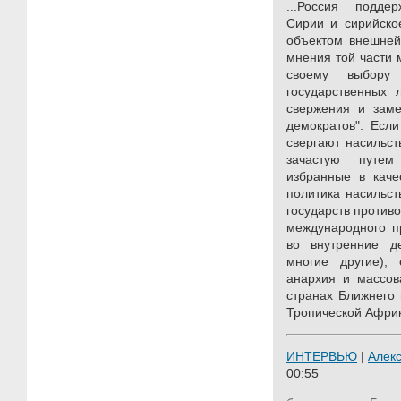
...Россия подде
Сирии и сирийское
объектом внешней
мнения той части 
своему выбору
государственных 
свержения и заме
демократов". Есл
свергают насильст
зачастую путем
избранные в каче
политика насильст
государств против
международного п
во внутренние д
многие другие), 
анархия и массов
странах Ближнего 
Тропической Африк
ИНТЕРВЬЮ
|
Алек
00:55