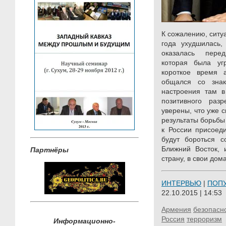
К сожалению, ситу
года ухудшилась,
оказалась перед
которая была угр
короткое время 
общался со зна
настроения там в
позитивного ра
уверены, что уже 
результаты борьбы
к России присоед
будут бороться с
Ближний Восток, 
Партнёры
страну, в свои дом
ИНТЕРВЬЮ
|
ПОП
22.10.2015 | 14:53
Армения
безопасн
Россия
терроризм
Информационно-