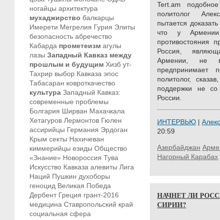
Tert.am подобно
ногайцы
архитектура
политолог Алек
мухаджирство
балкарцы
пытается доказать
Имерети
Мегрелия
Гурия
Элиты
что у Армении
безопасность
абречество
противостояния п
Кабарда
прометеизм
агулы
Россия, являющ
лазы
Западный Кавказ между
Армении, не 
прошлым и будущим
Хизб ут-
предпринимает 
Тахрир
выбор Кавказа
эпос
политолог, сказа
Табасаран
ковроткачество
поддержки не со
культура
Западный Кавказ:
России.
современные проблемы
Болгария
Ширван
Махачкала
Хетагуров
Лермонтов
Гюлен
ИНТЕРВЬЮ
|
Алек
ассирийцы
Германия
Эрдоган
20:59
Крым
секты
Нахичеван
Азербайджан
Арме
киммерийцы
езиды
Общество
Нагорный Карабах
«Знание»
Новороссия
Тува
Искусство Кавказа
алевиты
Лига
Наций
Пушкин
духоборы
геноцид
Великая Победа
НАЧНЕТ ЛИ РОС
Дербент
Греция
грант-2016
СИРИИ?
медицина
Ставропольский край
социальная сфера