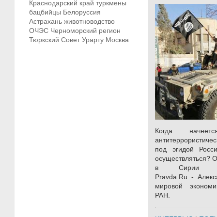
Краснодарский край
туркмены
бацбийцы
Белоруссия
Астрахань
животноводство
ОЧЭС
Черноморский регион
Тюркский Совет
Урарту
Москва
Когда начнет
антитеррористичес
под эгидой Росс
осуществляться? О
в Сирии в
Pravda.Ru - Алекс
мировой эконом
РАН.