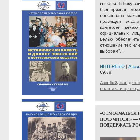
выборы. В Баку за
был признан меж
обеспечена макси
правящей власт
контексте дела
официальных лиц
целью обеспечить
отношение тех или
выборам"...
ИНТЕРВЬЮ
|
Алек
09:58
Азербайджан
дипл
политика и право
э
«ОТМОЛЧАТЬСЯ 
ПОЛУЧИТСЯ!» —
ПОДДЕРЖАТЬ РО