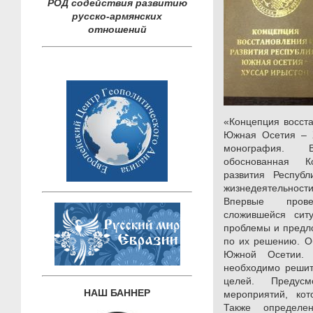
РОД содействия развитию
русско-армянских
отношений
«Концепция восста
Южная Осетия – Х
монография. 
обоснованная К
развития Респуб
жизнедеятельност
Впервые пров
сложившейся сит
проблемы и предл
по их решению. О
Южной Осетии. 
необходимо решит
целей. Предусм
НАШ БАННЕР
мероприятий, кот
Также определ