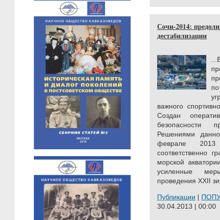
Сочи-2014: предол
дестабилизации
..
пр
пр
по
уг
важного спортивн
Создан операт
безопасности 
Решениями данно
феврале 2013
соответственно г
морской акватори
усиленные мер
прoведения XXII зи
Публикации
|
ПОП
30.04.2013 | 00:00