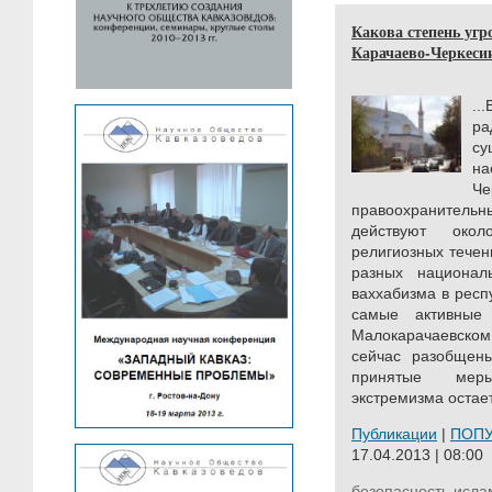
Какова степень угр
Карачаево-Черкеси
.
р
су
на
Ч
правоохранител
действуют око
религиозных течен
разных националь
ваххабизма в респ
самые активные
Малокарачаевск
сейчас разобщены
принятые меры
экстремизма остает
Публикации
|
ПОП
17.04.2013 | 08:00
безопасность
исла