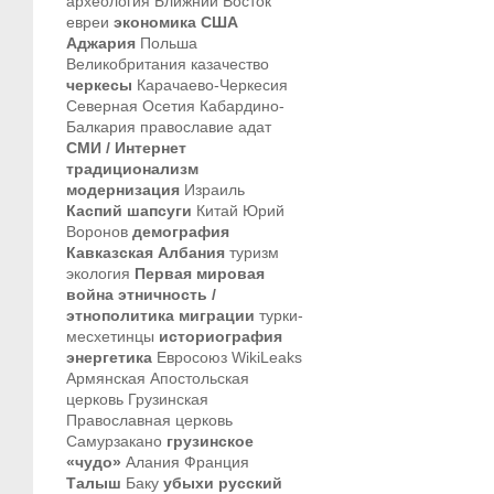
археология
Ближний Восток
евреи
экономика
США
Аджария
Польша
Великобритания
казачество
черкесы
Карачаево-Черкесия
Северная Осетия
Кабардино-
Балкария
православие
адат
СМИ / Интернет
традиционализм
модернизация
Израиль
Каспий
шапсуги
Китай
Юрий
Воронов
демография
Кавказская Албания
туризм
экология
Первая мировая
война
этничность /
этнополитика
миграции
турки-
месхетинцы
историография
энергетика
Евросоюз
WikiLeaks
Армянская Апостольская
церковь
Грузинская
Православная церковь
Самурзакано
грузинское
«чудо»
Алания
Франция
Талыш
Баку
убыхи
русский