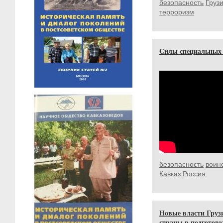
безопасность
Груз
терроризм
Силы специальных
безопасность
воин
Кавказ
Россия
Новые власти Груз
страны в подготовк