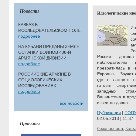
Новости
Идеологические нюа
КАВКАЗ В
И
ИССЛЕДОВАТЕЛЬСКОМ ПОЛЕ
сл
подробнее
со
ан
НА КУБАНИ ПРЕДАНЫ ЗЕМЛЕ
Ре
ОСТАНКИ ВОИНОВ 408-Й
Россия должна
АРМЯНСКОЙ ДИВИЗИИ
наблюдателям 
подробнее
превратилась в «
Европы»... Звучат
РОССИЙСКИЕ АРМЯНЕ В
где в лагерях те
СОЦИОЛОГИЧЕСКИХ
готовит смертн
ИССЛЕДОВАНИЯХ
западных стра
подробнее
Вашингтона в про
известно давно...
все новости
Публикации
|
ПОП
02.05.2013 | 11:37
Проекты
безопасность
Кавк