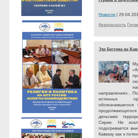
Новости
| 29.04.201
безопасность
Груз
Эхо Бостона на Кав
Му
«
пр
с
н
направлениях... П
истинных при
обозначившегося 
продолжающего
деньгами террор
Сирии. Не искл
подогревается вн
Кавказу как к пот