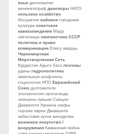
язык
дипломатия
кинематограф
диаспоры
НАТО
сельское хозяйство
Ингушетия
вайнахи
городская
культура
советское
кавказоведение
Марр
святилища
лингвистика
СССР
политика и право
коммуникации
Елису
аварцы
Черноморская
Миротворческая Сеть
Курдистан
Адыгэ-Хасэ
лезгины
удины
гидрополитика
земельные конфликты
социология
НПО
Евразийский
Союз
долгожители
этноэкология
пропаганда
хемшины
кумыки
Самцхе-
Джавахети
Украина
скифы
горские евреи
Джавахети
забастовки
кухня
виноделие
воинское искусство /
вооружения
Кавказская война
цова-тушины
молокане
ОДКБ