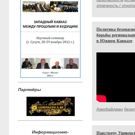
этничность / этноп
Политика безопасн
борьбы региональн
в Южном Кавказе
Партнёры
Азербайджан
безо
Информационно-
Навстречу Универси