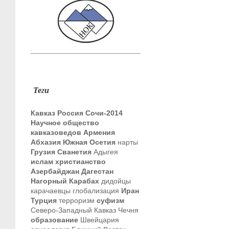
Теги
Кавказ
Россия
Сочи-2014
Научное общество
кавказоведов
Армения
Абхазия
Южная Осетия
нарты
Грузия
Сванетия
Адыгея
ислам
христианство
Азербайджан
Дагестан
Нагорный Карабах
дидойцы
карачаевцы
глобализация
Иран
Турция
терроризм
суфизм
Северо-Западный Кавказ
Чечня
образование
Швейцария