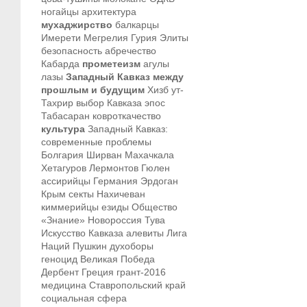
ногайцы
архитектура
мухаджирство
балкарцы
Имерети
Мегрелия
Гурия
Элиты
безопасность
абречество
Кабарда
прометеизм
агулы
лазы
Западный Кавказ между
прошлым и будущим
Хизб ут-
Тахрир
выбор Кавказа
эпос
Табасаран
ковроткачество
культура
Западный Кавказ:
современные проблемы
Болгария
Ширван
Махачкала
Хетагуров
Лермонтов
Гюлен
ассирийцы
Германия
Эрдоган
Крым
секты
Нахичеван
киммерийцы
езиды
Общество
«Знание»
Новороссия
Тува
Искусство Кавказа
алевиты
Лига
Наций
Пушкин
духоборы
геноцид
Великая Победа
Дербент
Греция
грант-2016
медицина
Ставропольский край
социальная сфера