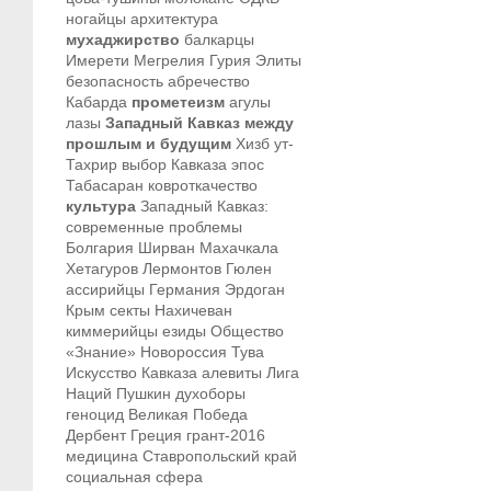
ногайцы
архитектура
мухаджирство
балкарцы
Имерети
Мегрелия
Гурия
Элиты
безопасность
абречество
Кабарда
прометеизм
агулы
лазы
Западный Кавказ между
прошлым и будущим
Хизб ут-
Тахрир
выбор Кавказа
эпос
Табасаран
ковроткачество
культура
Западный Кавказ:
современные проблемы
Болгария
Ширван
Махачкала
Хетагуров
Лермонтов
Гюлен
ассирийцы
Германия
Эрдоган
Крым
секты
Нахичеван
киммерийцы
езиды
Общество
«Знание»
Новороссия
Тува
Искусство Кавказа
алевиты
Лига
Наций
Пушкин
духоборы
геноцид
Великая Победа
Дербент
Греция
грант-2016
медицина
Ставропольский край
социальная сфера