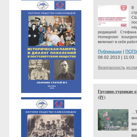
В
ст
СШ
по
на
редакцией Стефана
Homegrown Insurgenc
включает в себя работ
Публикации
|
ПОП
08.02.2013 | 11:03
безопасность
исла
Грузино-турецкие 
(IV)
..
м
в
ме
вз