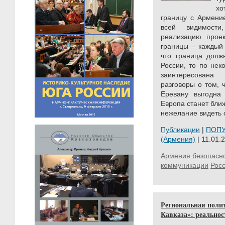
хо
границу с Армени
всей видимос
реализацию проек
границы – каждый 
что граница должн
России, то по нек
заинтересована
разговоры о том, 
Еревану выгодна 
Европа станет ближ
нежелание видеть о
Публикации
|
ПОП
(Армения)
| 11.01.2
Армения
безопасн
коммуникации
Рос
Региональная поли
Кавказа»: реальнос