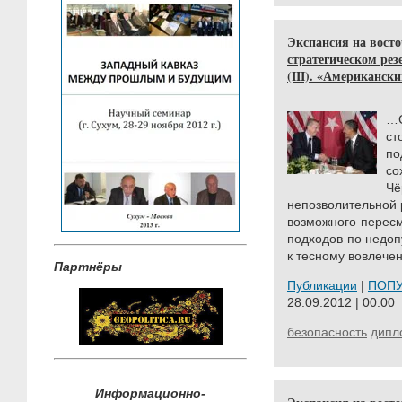
Экспансия на восто
стратегическом ре
(III). «Американск
…
ст
по
со
Ч
непозволительной 
возможного перес
подходов по недо
к тесному вовлече
Партнёры
Публикации
|
ПОП
28.09.2012 | 00:00
безопасность
дипл
Информационно-