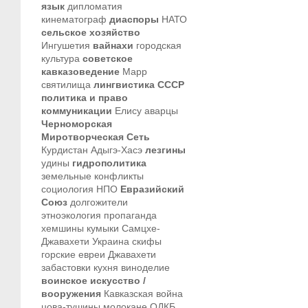
язык
дипломатия
кинематограф
диаспоры
НАТО
сельское хозяйство
Ингушетия
вайнахи
городская
культура
советское
кавказоведение
Марр
святилища
лингвистика
СССР
политика и право
коммуникации
Елису
аварцы
Черноморская
Миротворческая Сеть
Курдистан
Адыгэ-Хасэ
лезгины
удины
гидрополитика
земельные конфликты
социология
НПО
Евразийский
Союз
долгожители
этноэкология
пропаганда
хемшины
кумыки
Самцхе-
Джавахети
Украина
скифы
горские евреи
Джавахети
забастовки
кухня
виноделие
воинское искусство /
вооружения
Кавказская война
цова-тушины
молокане
ОДКБ