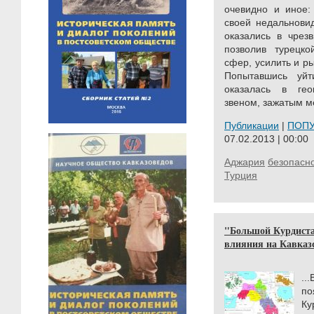
очевидно и иное: 
своей недальнови
оказались в чрез
позволив турецк
сфер, усилить и р
Попытавшись уйт
оказалась в ге
звеном, зажатым м
Публикации
|
ПОП
07.02.2013 | 00:00
Аджария
безопасн
Турция
"Большой Курдиста
влияния на Кавказ
..
п
Ку