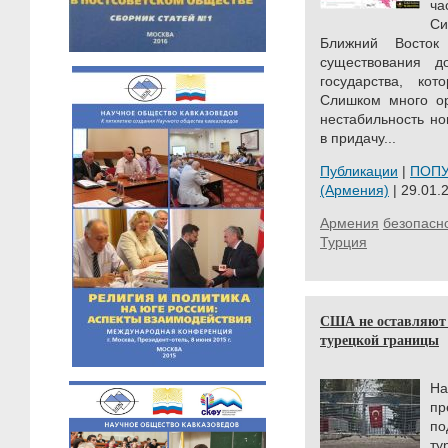
ча
Си
Ближний Восток
существования д
государства, ко
Слишком много ор
нестабильность но
в придачу...
Публикации
|
ПОП
(Армения)
| 29.01.
Армения
безопасн
Турция
США не оставляют 
турецкой границы
Н
пр
по
ту