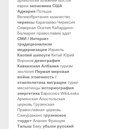
археология
Ближний Восток
евреи
экономика
США
Аджария
Польша
Великобритания
казачество
черкесы
Карачаево-Черкесия
Северная Осетия
Кабардино-
Балкария
православие
адат
СМИ / Интернет
традиционализм
модернизация
Израиль
Каспий
шапсуги
Китай
Юрий
Воронов
демография
Кавказская Албания
туризм
экология
Первая мировая
война
этничность /
этнополитика
миграции
турки-
месхетинцы
историография
энергетика
Евросоюз
WikiLeaks
Армянская Апостольская
церковь
Грузинская
Православная церковь
Самурзакано
грузинское
«чудо»
Алания
Франция
Талыш
Баку
убыхи
русский