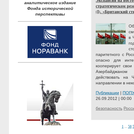
Экспансия на восто
аналитическое издание
стратегическом ре
Фонда исторической
(I). «Британский ст
перспективы
О
см
в 
го
ст
паритетного с Ро
опасно для инте
кооперирует свои
Азербайджаном 
действовать на 
направлении в нек
Публикации
|
ПОП
26.09.2012 | 00:00
безопасность
Росс
1
...
58