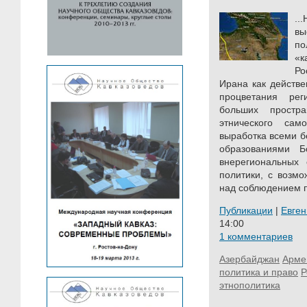
..
вы
по
«к
Ро
Ирана как действе
процветания ре
больших простр
этнического са
выработка всеми б
образованиями Б
внерегиональных 
политики, с возмо
над соблюдением п
Публикации
|
Евге
14:00
1 комментариев
Азербайджан
Арме
политика и право
Р
этнополитика