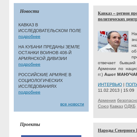
Новости
Кавказ – регион п
политических цент
КАВКАЗ В
ИССЛЕДОВАТЕЛЬСКОМ ПОЛЕ
На
подробнее
зн
на
НА КУБАНИ ПРЕДАНЫ ЗЕМЛЕ
о
ОСТАНКИ ВОИНОВ 408-Й
пр
АРМЯНСКОЙ ДИВИЗИИ
отвечает бывший
подробнее
Aрмении по нацио
гг.)
Ашот МАНУЧА
РОССИЙСКИЕ АРМЯНЕ В
СОЦИОЛОГИЧЕСКИХ
ИНТЕРВЬЮ
|
ПОП
ИССЛЕДОВАНИЯХ
11.02.2013 | 15:09
подробнее
Армения
безопасн
все новости
Союз
Кавказ
ОДКБ
Проекты
Народы Северного 