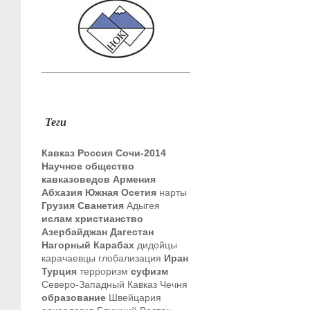
Теги
Кавказ
Россия
Сочи-2014
Научное общество
кавказоведов
Армения
Абхазия
Южная Осетия
нарты
Грузия
Сванетия
Адыгея
ислам
христианство
Азербайджан
Дагестан
Нагорный Карабах
дидойцы
карачаевцы
глобализация
Иран
Турция
терроризм
суфизм
Северо-Западный Кавказ
Чечня
образование
Швейцария