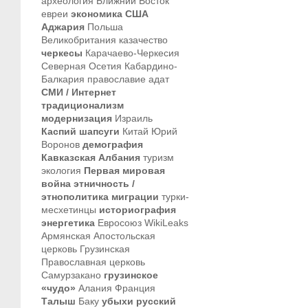
археология
Ближний Восток
евреи
экономика
США
Аджария
Польша
Великобритания
казачество
черкесы
Карачаево-Черкесия
Северная Осетия
Кабардино-
Балкария
православие
адат
СМИ / Интернет
традиционализм
модернизация
Израиль
Каспий
шапсуги
Китай
Юрий
Воронов
демография
Кавказская Албания
туризм
экология
Первая мировая
война
этничность /
этнополитика
миграции
турки-
месхетинцы
историография
энергетика
Евросоюз
WikiLeaks
Армянская Апостольская
церковь
Грузинская
Православная церковь
Самурзакано
грузинское
«чудо»
Алания
Франция
Талыш
Баку
убыхи
русский