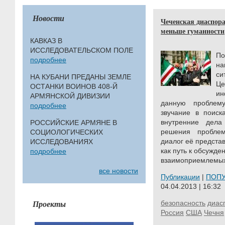
Новости
Чеченская диаспора
меньше гуманности
КАВКАЗ В
ИССЛЕДОВАТЕЛЬСКОМ ПОЛЕ
По
подробнее
н
си
НА КУБАНИ ПРЕДАНЫ ЗЕМЛЕ
Ц
ОСТАНКИ ВОИНОВ 408-Й
и
АРМЯНСКОЙ ДИВИЗИИ
данную проблем
подробнее
звучание в поиск
внутренние дела
РОССИЙСКИЕ АРМЯНЕ В
решения пробле
СОЦИОЛОГИЧЕСКИХ
диалог её предста
ИССЛЕДОВАНИЯХ
как путь к обсужд
подробнее
взаимоприемлемых
все новости
Публикации
|
ПОП
04.04.2013 | 16:32
Проекты
безопасность
диас
Россия
США
Чечня