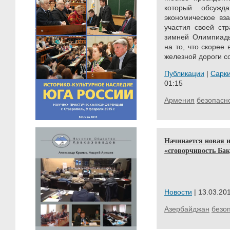
который обсужд
экономическое вз
участия своей ст
зимней Олимпиады
на то, что скорее 
железной дороги со
Публикации
|
Сарк
01:15
Армения
безопасн
Начинается новая и
«сговорчивость Ба
Новости
| 13.03.201
Азербайджан
безо