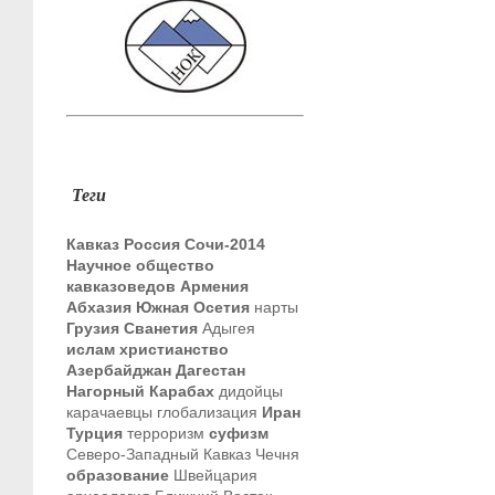
Теги
Кавказ
Россия
Сочи-2014
Научное общество
кавказоведов
Армения
Абхазия
Южная Осетия
нарты
Грузия
Сванетия
Адыгея
ислам
христианство
Азербайджан
Дагестан
Нагорный Карабах
дидойцы
карачаевцы
глобализация
Иран
Турция
терроризм
суфизм
Северо-Западный Кавказ
Чечня
образование
Швейцария