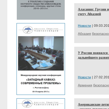
Аласания: Грузии н
счету Абхазией
Новости
| 09.03.201
Абхазия
безопасно
У России появился 
дальнейшего развит
Новости
| 27.02.201
Армения
безопасн
Американские пети
«армяно-турецкая к