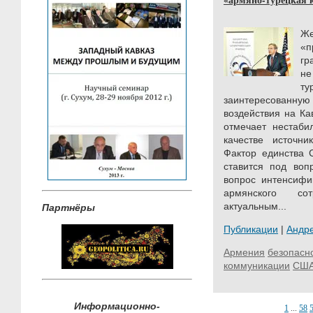
Же
«п
гр
не
ту
заинтересованну
воздействия на Ка
отмечает нестаби
качестве источни
Фактор единства 
ставится под воп
вопрос интенсифи
армянского со
актуальным...
Партнёры
Публикации
|
Андр
Армения
безопасн
коммуникации
СШ
Информационно-
1
...
58