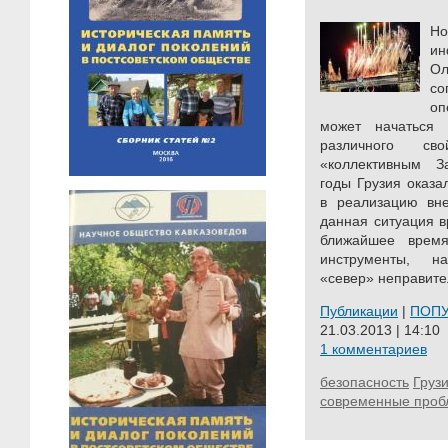
Н
ин
О
со
оп
может начаться
различного с
«коллективным З
годы Грузия оказа
в реализацию вне
данная ситуация в
ближайшее врем
инструменты, н
«север» неправите
Публикации
|
ПОП
21.03.2013 | 14:10
1 комментариев
безопасность
Груз
современные про