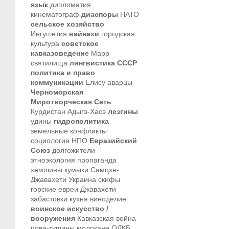
язык
дипломатия
кинематограф
диаспоры
НАТО
сельское хозяйство
Ингушетия
вайнахи
городская
культура
советское
кавказоведение
Марр
святилища
лингвистика
СССР
политика и право
коммуникации
Елису
аварцы
Черноморская
Миротворческая Сеть
Курдистан
Адыгэ-Хасэ
лезгины
удины
гидрополитика
земельные конфликты
социология
НПО
Евразийский
Союз
долгожители
этноэкология
пропаганда
хемшины
кумыки
Самцхе-
Джавахети
Украина
скифы
горские евреи
Джавахети
забастовки
кухня
виноделие
воинское искусство /
вооружения
Кавказская война
цова-тушины
молокане
ОДКБ