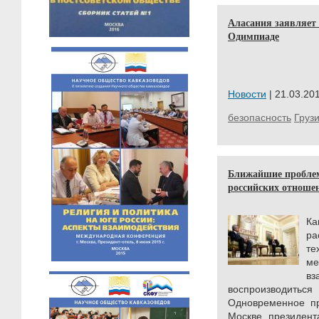
Аласания заявляет 
Одимпиаде
Новости
| 21.03.201
безопасность
Груз
Ближайшие пробле
российских отноше
Ка
ра
те
ме
вз
воспроизводи
Одновременное пр
Москве президент