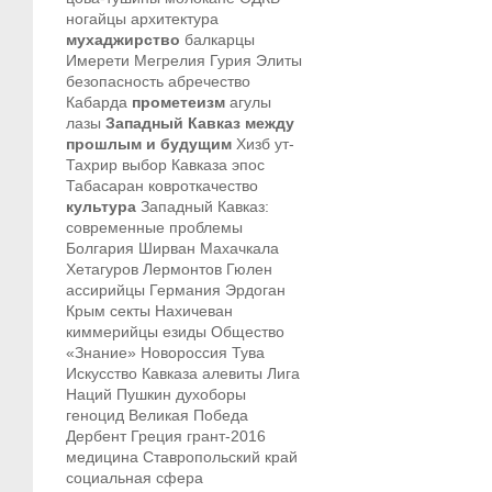
ногайцы
архитектура
мухаджирство
балкарцы
Имерети
Мегрелия
Гурия
Элиты
безопасность
абречество
Кабарда
прометеизм
агулы
лазы
Западный Кавказ между
прошлым и будущим
Хизб ут-
Тахрир
выбор Кавказа
эпос
Табасаран
ковроткачество
культура
Западный Кавказ:
современные проблемы
Болгария
Ширван
Махачкала
Хетагуров
Лермонтов
Гюлен
ассирийцы
Германия
Эрдоган
Крым
секты
Нахичеван
киммерийцы
езиды
Общество
«Знание»
Новороссия
Тува
Искусство Кавказа
алевиты
Лига
Наций
Пушкин
духоборы
геноцид
Великая Победа
Дербент
Греция
грант-2016
медицина
Ставропольский край
социальная сфера