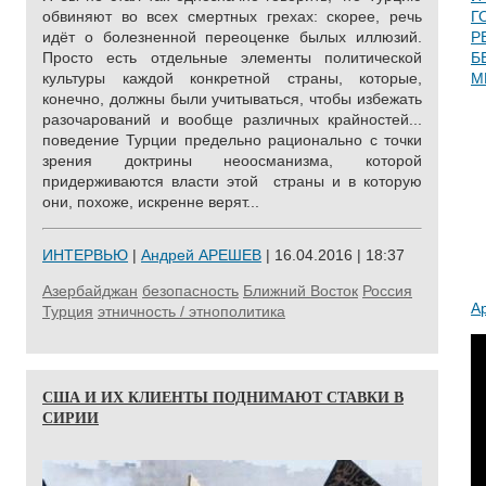
обвиняют во всех смертных грехах: скорее, речь
Г
идёт о болезненной переоценке былых иллюзий.
Р
Просто есть отдельные элементы политической
Б
культуры каждой конкретной страны, которые,
М
конечно, должны были учитываться, чтобы избежать
разочарований и вообще различных крайностей...
поведение Турции предельно рационально с точки
зрения доктрины неоосманизма, которой
придерживаются власти этой страны и в которую
они, похоже, искренне верят...
ИНТЕРВЬЮ
|
Андрей АРЕШЕВ
| 16.04.2016 | 18:37
Азербайджан
безопасность
Ближний Восток
Россия
А
Турция
этничность / этнополитика
США И ИХ КЛИЕНТЫ ПОДНИМАЮТ СТАВКИ В
СИРИИ