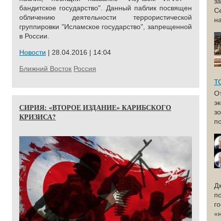
з
бандитское государство". Данный паблик посвящен
С
обличению деятельности
террористической
н
группировки "Исламское государство", запрещенной
в России.
Новости
| 28.04.2016 | 14:04
Ближний Восток
Россия
Т
О
э
СИРИЯ: «ВТОРОЕ ИЗДАНИЕ» КАРИБСКОГО
з
КРИЗИСА?
по
Д
п
г
«