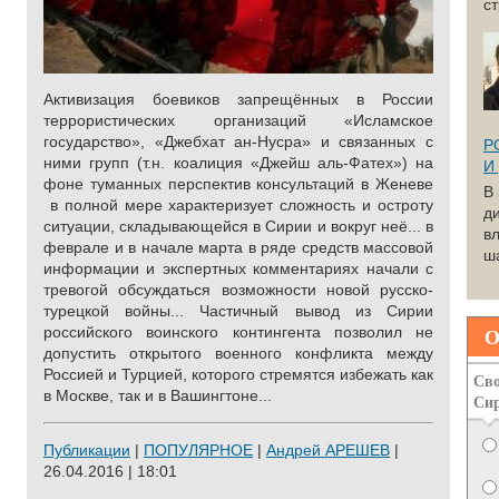
с
Активизация боевиков запрещённых в России
террористических организаций «Исламское
государство», «Джебхат ан-Нусра» и связанных с
Р
ними групп (т.н. коалиция «Джейш аль-Фатех») на
И
фоне туманных перспектив консультаций в Женеве
В
в полной мере характеризует сложность и остроту
д
ситуации, складывающейся в Сирии и вокруг неё... в
вл
феврале и в начале марта в ряде средств массовой
ша
информации и экспертных комментариях начали с
тревогой обсуждаться возможности новой русско-
турецкой войны... Частичный вывод из Сирии
О
российского воинского контингента позволил не
допустить открытого военного конфликта между
Россией и Турцией, которого стремятся избежать как
Сво
в Москве, так и в Вашингтоне...
Си
Публикации
|
ПОПУЛЯРНОЕ
|
Андрей АРЕШЕВ
|
26.04.2016 | 18:01