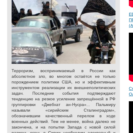
Е
П
(A
Терроризм, воспринимаемый в России как
абсолютное зло, во многом остаётся не только
порождением политики США, но и эффективным
инструментом реализации их внешнеполитических
С
задач. Последние события подтверждают
О
тенденцию на резкое усиление запрещённой в РФ
группировки «Джебхат ан-Нусра»... Пальмиру
называли «сирийским Сталинградом»,
обозначившим качественный перелом в ходе
военных действий. Тем не менее, война далеко не
закончена, и на попытки Запада с новой силой
разжечь огонь в Сирии необходим адекватный и