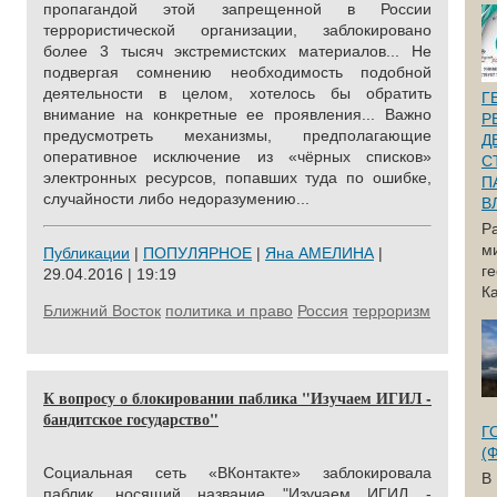
пропагандой этой запрещенной в России
террористической организации, заблокировано
более 3 тысяч экстремистских материалов... Не
подвергая сомнению необходимость подобной
деятельности в целом, хотелось бы обратить
Г
внимание на конкретные ее проявления... Важно
Р
предусмотреть механизмы, предполагающие
Д
оперативное исключение из «чёрных списков»
С
электронных ресурсов, попавших туда по ошибке,
П
случайности либо недоразумению...
В
Р
м
Публикации
|
ПОПУЛЯРНОЕ
|
Яна АМЕЛИНА
|
г
29.04.2016 | 19:19
Ка
Ближний Восток
политика и право
Россия
терроризм
К вопросу о блокировании паблика "Изучаем ИГИЛ -
бандитское государство"
Г
(
Социальная сеть «ВКонтакте» заблокировала
В
паблик, носящий название "Изучаем ИГИЛ -