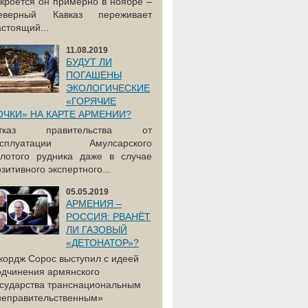
акроется он примерно в ноябре –
еверный Кавказ переживает
астоящий...
11.08.2019
БУДУТ ЛИ
ПОГАШЕНЫ
ЭКОЛОГИЧЕСКИЕ
«ГОРЯЧИЕ
ОЧКИ» НА КАРТЕ АРМЕНИИ?
тказ правительства от
ксплуатации Амулсарского
олотого рудника даже в случае
зитивного экспертного...
05.05.2019
АРМЕНИЯ –
РОССИЯ: РВАНЁТ
ЛИ ГАЗОВЫЙ
«ДЕТОНАТОР»?
жордж Сорос выступил с идеей
одчинения армянского
осударства транснациональным
неправительственным»