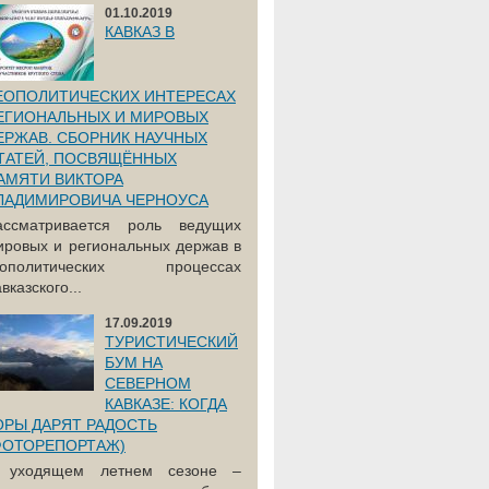
01.10.2019
КАВКАЗ В
ЕОПОЛИТИЧЕСКИХ ИНТЕРЕСАХ
ЕГИОНАЛЬНЫХ И МИРОВЫХ
ЕРЖАВ. СБОРНИК НАУЧНЫХ
ТАТЕЙ, ПОСВЯЩЁННЫХ
АМЯТИ ВИКТОРА
ЛАДИМИРОВИЧА ЧЕРНОУСА
ассматривается роль ведущих
ировых и региональных держав в
еополитических процессах
вказского...
17.09.2019
ТУРИСТИЧЕСКИЙ
БУМ НА
СЕВЕРНОМ
КАВКАЗЕ: КОГДА
ОРЫ ДАРЯТ РАДОСТЬ
ФОТОРЕПОРТАЖ)
 уходящем летнем сезоне –