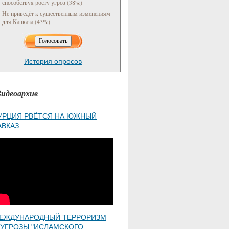
способствуя росту угроз (38%)
Не приведёт к существенным изменениям
для Кавказа (43%)
История опросов
идеоархив
УРЦИЯ РВЁТСЯ НА ЮЖНЫЙ
АВКАЗ
ЕЖДУНАРОДНЫЙ ТЕРРОРИЗМ
 УГРОЗЫ "ИСЛАМСКОГО