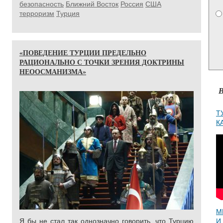
безопасность
Ближний Восток
Россия
США
терроризм
Турция
«ПОВЕДЕНИЕ ТУРЦИИ ПРЕДЕЛЬНО
РАЦИОНАЛЬНО С ТОЧКИ ЗРЕНИЯ ДОКТРИНЫ
НЕООСМАНИЗМА»
В
Т
К
М
Я бы не стал так однозначно говорить, что Турцию
И